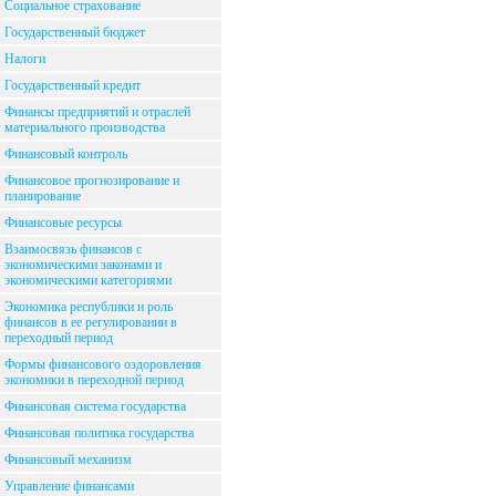
Социальное страхование
Государственный бюджет
Налоги
Государственный кредит
Финансы предприятий и отраслей
материального производства
Финансовый контроль
Финансовое прогнозирование и
планирование
Финансовые ресурсы
Взаимосвязь финансов с
экономическими законами и
экономическими категориями
Экономика республики и роль
финансов в ее регулировании в
переходный период
Формы финансового оздоровления
экономики в переходной период
Финансовая система государства
Финансовая политика государства
Финансовый механизм
Управление финансами