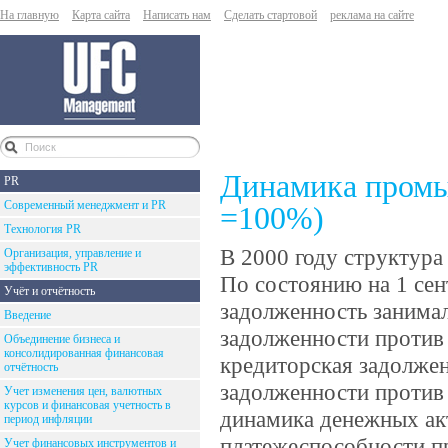
На главную
Карта сайта
Написать нам
Сделать стартовой
реклама на сайте
Динамика промы
PR
Современный менеджмент и PR
=100%)
Технология PR
В 2000 году структура
Организация, управление и
эффективность PR
По состоянию на 1 сен
Учёт и отчётность
задолженность занимал
Введение
задолженности против 
Объединение бизнеса и
консолидированная финансовая
кредиторская задолжен
отчётность
задолженности против 
Учет изменения цен, валютных
курсов и финансовая учетность в
динамика денежных ак
период инфляции
платежеспособности п
Учет финансовых инструментов и