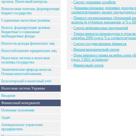
органов. Налоговый контроль.
-
Сектор домашних хозяйств
-
Динамика реальных денежных доходов н
Неналоговые платежи, формирующие
соответствующему месяцу предыдущего г
бюджет государства
-
Прирост организованных сбережений нас
Социальные налоговые режимы
валюты (в рублевом выражении, в % к В
Налоги, формирующие целевые
-
Сектор нефинансовых предприятий
бюджетные и социальные
-
Темпы прироста производства в отрасля
внебюджетные фонды
сентябрь 2000 года в % к соответствующ
Налоги на доходы физических лиц
-
Сектор государственных финансов
-
Внешнеэкономический сектор
Налогообложение юридических лиц
-
Цены мирового рынка на нефть сорта «Бр
Налоговоя система и налоговая
(долл. США за баррель)
политика государства.
-
Финансовый сектор
Экономическая природа налогов.
Основы налогообложения.
Бухгалтерский и налоговый учёт
Налоговая система Украины
Введение
Финансовый менеджмент
Основные положения
Аудит
Антикризисное управление
предприятием