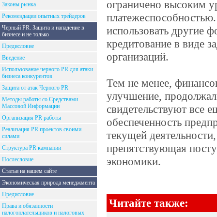
ограничено высоким ур
Законы рынка
платежеспособностью.
Рекомендации опытных трейдеров
Черный PR. Защита и нападение в
использовать другие ф
бизнесе и не только
кредитование в виде з
Предисловие
организаций.
Введение
Использование черного PR для атаки
бизнеса конкурентов
Тем не менее, финансо
Защита от атак Черного PR
улучшение, продолжал
Методы работы со Средствами
Массовой Информации
свидетельствуют все е
Организация PR работы
обеспеченность предп
Реализация PR проектов своими
текущей деятельности,
силами
препятствующая посту
Структура PR кампании
экономики.
Послесловие
Статьи на нашем сайте
Экономическая природа менеджмента
Предисловие
Читайте также:
Права и обязанности
налогоплательщиков и налоговых