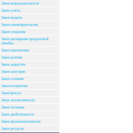
Закон непредсказуемости
Закон успеха
Закон неудачи
Закон очковтирательства
Закон ускорения
Закон расширения продуктовой
линейки
Закон перспективы
Закон деления
Закон лидерства
Закон категории
Закон сознания
Закон восприятия
Закон фокуса
Закон эксклюзивности
Закон лестницы
Закон двойственности
Закон противоположности
Закон ресурсов