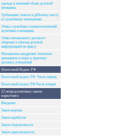
одежда и внешний облик деловой
женщины
Требование этикета к рfбочему месту
и служебному помещению
Этика служебных взаимоотношений
мужчины и женщины
Этика письменного делового
общения и обмена деловой
информацией по факсу
Механизмы внедрения этических
принципов и норм в практику
деловых отношений
Налоговый Кодекс РФ
Налоговый кодекс РФ. Часть первая
Налоговый кодекс РФ.Часть вторая
22 непредложенных закона
маркетинга
Введение
Закон жертвы
Закон атрибутов
Закон откровенности
Закон единственности