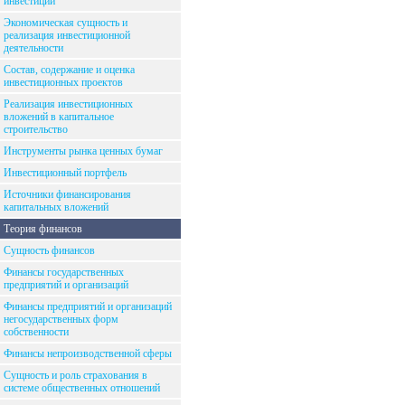
инвестиций
Экономическая сущность и
реализация инвестиционной
деятельности
Состав, содержание и оценка
инвестиционных проектов
Реализация инвестиционных
вложений в капитальное
строительство
Инструменты рынка ценных бумаг
Инвестиционный портфель
Источники финансирования
капитальных вложений
Теория финансов
Сущность финансов
Финансы государственных
предприятий и организаций
Финансы предприятий и организаций
негосударственных форм
собственности
Финансы непроизводственной сферы
Сущность и роль страхования в
системе общественных отношений