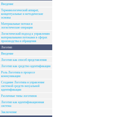
Введение
Терминологический аппарат,
концептуальные и методические
основы
Материальные потоки и
логистические операции
Логистический подход к управлению
материальными потоками в сферах
производства и обращения
Логотип
Введение
Логотип как способ представления
Логотип как средство идентификации
Роль Логотипа в процессе
коммуникации
Создание Логотипа и управление
системой средств визуальной
идентификации
Различные типы логотипов
Логотип как идентификационная
система
Заключение