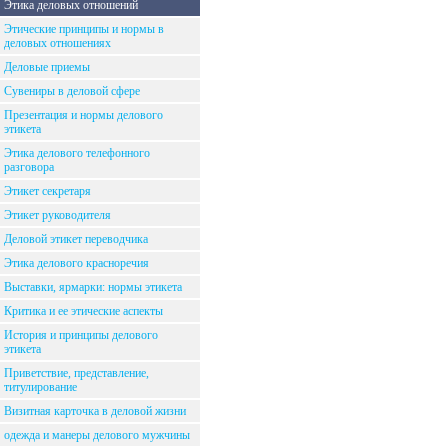
Этика деловых отношений
Этические принципы и нормы в
деловых отношениях
Деловые приемы
Сувениры в деловой сфере
Презентация и нормы делового
этикета
Этика делового телефонного
разговора
Этикет секретаря
Этикет руководителя
Деловой этикет переводчика
Этика делового красноречия
Выставки, ярмарки: нормы этикета
Критика и ее этические аспекты
История и принципы делового
этикета
Приветствие, представление,
титулирование
Визитная карточка в деловой жизни
одежда и манеры делового мужчины