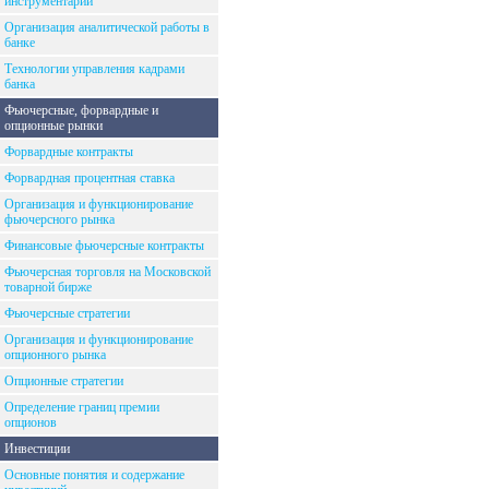
инструментарий
Организация аналитической работы в
банке
Технологии управления кадрами
банка
Фьючерсные, форвардные и
опционные рынки
Форвардные контракты
Форвардная процентная ставка
Организация и функционирование
фьючерсного рынка
Финансовые фьючерсные контракты
Фьючерсная торговля на Московской
товарной бирже
Фьючерсные стратегии
Организация и функционирование
опционного рынка
Опционные стратегии
Определение границ премии
опционов
Инвестиции
Основные понятия и содержание