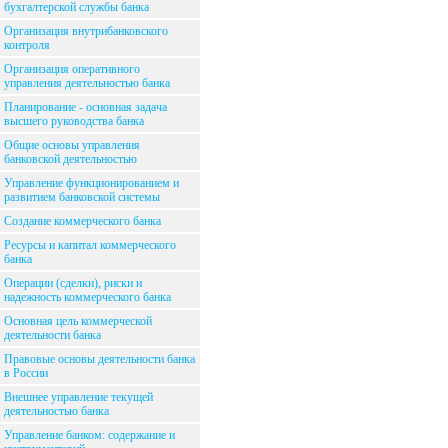
бухгалтерской службы банка
Организация внутрибанковского
контроля
Организация оперативного
управления деятельностью банка
Планирование - основная задача
высшего руководства банка
Общие основы управления
банковской деятельностью
Управление функционированием и
развитием банковской системы
Создание коммерческого банка
Ресурсы и капитал коммерческого
банка
Операции (сделки), риски и
надежность коммерческого банка
Основная цель коммерческой
деятельности банка
Правовые основы деятельности банка
в России
Внешнее управление текущей
деятельностью банка
Управление банком: содержание и