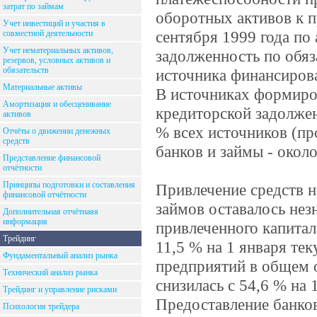
затрат по займам
оборотных активов к 
Учет инвестиций и участия в
сентября 1999 года по 
совместной деятельности
Учет нематериальных активов,
задолженность по обяз
резервов, условных активов и
обязательств
источника финансирова
Материальные активы
В источниках формиро
Амортизация и обесценивание
кредиторской задолжен
активов
% всех источников (пр
Отчёты о движении денежных
средств
банков и займы - окол
Представление финансовой
отчётности
Принципы подготовки и составления
Привлечение средств н
финансовой отчётности
займов оставалось нез
Дополнительная отчётнаяя
информация
привлеченного капитал
Трейдинг
11,5 % на 1 января те
Фундаментальный анализ рынка
предприятий в общем 
Технический анализ рынка
снизилась с 54,6 % на 
Трейдинг и управление рисками
Предоставление банко
Психология трейдера