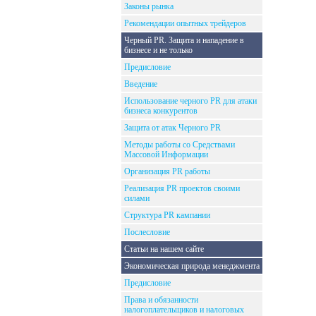
Законы рынка
Рекомендации опытных трейдеров
Черный PR. Защита и нападение в
бизнесе и не только
Предисловие
Введение
Использование черного PR для атаки
бизнеса конкурентов
Защита от атак Черного PR
Методы работы со Средствами
Массовой Информации
Организация PR работы
Реализация PR проектов своими
силами
Структура PR кампании
Послесловие
Статьи на нашем сайте
Экономическая природа менеджмента
Предисловие
Права и обязанности
налогоплательщиков и налоговых