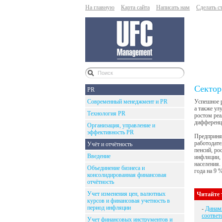
На главную
Карта сайта
Написать нам
Сделать с
Сектор
PR
Современный менеджмент и PR
Успешное р
а также ул
Технология PR
ростом реа
дифференц
Организация, управление и
эффективность PR
Предприня
работодате
Учёт и отчётность
пенсий, ро
Введение
инфляции,
населения.
Объединение бизнеса и
года на 9 
консолидированная финансовая
отчётность
Учет изменения цен, валютных
Читайте 
курсов и финансовая учетность в
период инфляции
-
Динами
соответ
Учет финансовых инструментов и