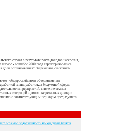
ского спроса в результате роста доходов населения,
 январе - сентябре 2000 года характеризовались
ия доли организованных сбережений, снижением
оюзов, общероссийскими объединениями
заработной платы работников бюджетной сферы,
 деятельности предприятий, снижение темпов
тивных тенденций в динамике реальных доходов
сравнению с соответствующим периодом предыдущего
ных объемов задолженности по кредитам банков