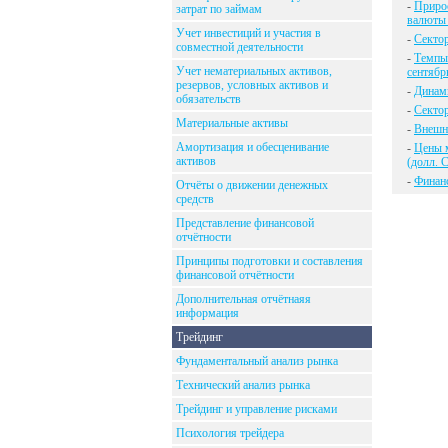
-
Прирос
затрат по займам
валюты 
Учет инвестиций и участия в
-
Секто
совместной деятельности
-
Темпы 
Учет нематериальных активов,
сентябр
резервов, условных активов и
-
Динам
обязательств
-
Сектор
Материальные активы
-
Внешн
Амортизация и обесценивание
-
Цены м
активов
(долл. 
-
Финан
Отчёты о движении денежных
средств
Представление финансовой
отчётности
Принципы подготовки и составления
финансовой отчётности
Дополнительная отчётнаяя
информация
Трейдинг
Фундаментальный анализ рынка
Технический анализ рынка
Трейдинг и управление рисками
Психология трейдера