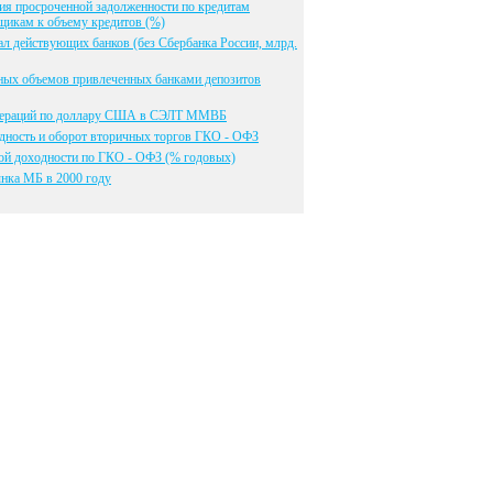
я просроченной задолженности по кредитам
икам к объему кредитов (%)
л действующих банков (без Сбербанка России, млрд.
ных объемов привлеченных банками депозитов
пераций по доллару США в СЭЛТ ММВБ
дность и оборот вторичных торгов ГКО - ОФЗ
ой доходности по ГКО - ОФЗ (% годовых)
нка МБ в 2000 году