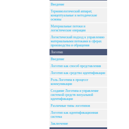
Введение
Терминологический аппарат,
концептуальные и методические
основы
Материальные потоки и
логистические операции
Логистический подход к управлению
материальными потоками в сферах
производства и обращения
Логотип
Введение
Логотип как способ представления
Логотип как средство идентификации
Роль Логотипа в процессе
коммуникации
Создание Логотипа и управление
системой средств визуальной
идентификации
Различные типы логотипов
Логотип как идентификационная
система
Заключение