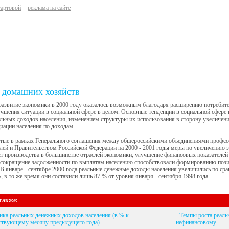
тартовой
реклама на сайте
 домашних хозяйств
азвитие экономики в 2000 году оказалось возможным благодаря расширению потребитель
учшения ситуации в социальной сфере в целом. Основные тенденции в социальной сфере в
льных доходов населения, изменением структуры их использования в сторону увеличен
иации населения по доходам.
тые в рамках Генерального соглашения между общероссийскими объединениями профс
лей и Правительством Российской Федерации на 2000 - 2001 годы меры по увеличению 
ст производства в большинстве отраслей экономики, улучшение финансовых показателей
 сокращение задолженности по выплатам населению способствовали формированию пози
 В январе - сентябре 2000 года реальные денежные доходы населения увеличились по 
%, в то же время они составили лишь 87 % от уровня января - сентября 1998 года.
также:
ка реальных денежных доходов населения (в % к
-
Темпы роста реаль
ствующему месяцу предыдущего года)
нефинансовому