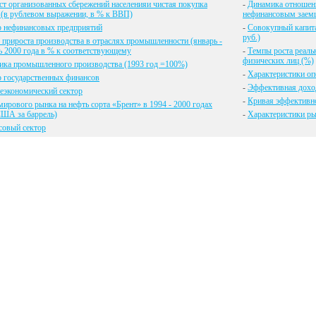
т организованных сбережений населенияи чистая покупка
-
Динамика отношени
(в рублевом выражении, в % к ВВП)
нефинансовым заемщ
р нефинансовых предприятий
-
Совокупный капита
руб.)
прироста производства в отраслях промышленности (январь -
ь 2000 года в % к соответствующему
-
Темпы роста реаль
физических лиц (%)
ика промышленного производства (1993 год =100%)
-
Характеристики о
 государственных финансов
-
Эффективная дохо
еэкономический сектор
-
Кривая эффективн
ирового рынка на нефть сорта «Брент» в 1994 - 2000 годах
США за баррель)
-
Характеристики ры
совый сектор