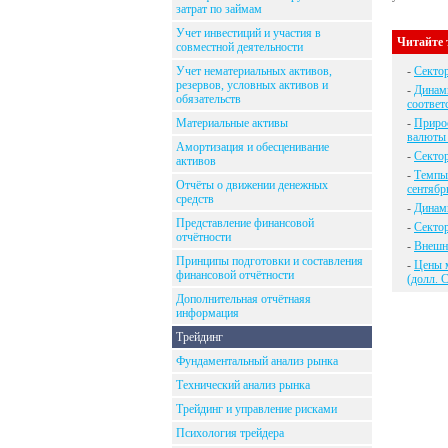
затрат по займам
Учет инвестиций и участия в
Читайте 
совместной деятельности
Учет нематериальных активов,
-
Секто
резервов, условных активов и
-
Динами
обязательств
соответ
Материальные активы
-
Прирос
валюты 
Амортизация и обесценивание
-
Секто
активов
-
Темпы 
Отчёты о движении денежных
сентябр
средств
-
Динам
Представление финансовой
-
Сектор
отчётности
-
Внешн
Принципы подготовки и составления
-
Цены м
финансовой отчётности
(долл. 
Дополнительная отчётнаяя
информация
Трейдинг
Фундаментальный анализ рынка
Технический анализ рынка
Трейдинг и управление рисками
Психология трейдера