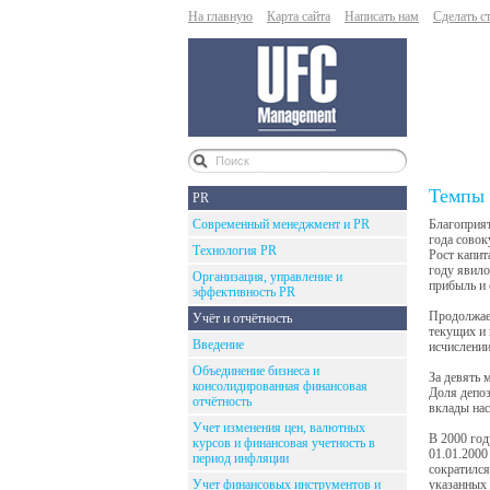
На главную
Карта сайта
Написать нам
Сделать с
Темпы 
PR
Современный менеджмент и PR
Благоприят
года совок
Технология PR
Рост капит
году явило
Организация, управление и
прибыль и
эффективность PR
Продолжает
Учёт и отчётность
текущих и 
Введение
исчислении
Объединение бизнеса и
За девять 
консолидированная финансовая
Доля депоз
отчётность
вклады нас
Учет изменения цен, валютных
В 2000 го
курсов и финансовая учетность в
01.01.2000
период инфляции
сократился
Учет финансовых инструментов и
указанных 