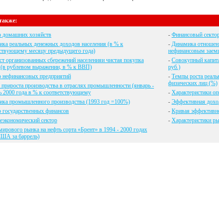
также:
р домашних хозяйств
-
Финансовый секто
ка реальных денежных доходов населения (в % к
-
Динамика отношени
ствующему месяцу предыдущего года)
нефинансовым заемщ
т организованных сбережений населенияи чистая покупка
-
Совокупный капита
(в рублевом выражении, в % к ВВП)
руб.)
р нефинансовых предприятий
-
Темпы роста реаль
физических лиц (%)
прироста производства в отраслях промышленности (январь -
ь 2000 года в % к соответствующему
-
Характеристики о
ика промышленного производства (1993 год =100%)
-
Эффективная дохо
 государственных финансов
-
Кривая эффективн
еэкономический сектор
-
Характеристики ры
ирового рынка на нефть сорта «Брент» в 1994 - 2000 годах
США за баррель)