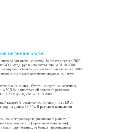
нков нефинансовому
капитала банковской системы. За девять месяцев 2000
ил 243,1 млрд. рублей по состоянию на 01.10.2000.
 наращивания банками своей капитальной базы в 2000
 капитала и субординированные кредиты, но также
ятий и организаций. Остатки средств на расчетных,
 на 59,5 %, в иностранной валюте (в реальном
1.01.2000 до 20,3 % на 01.10.2000.
нной валюте (в реальном исчислении) - на 31,9 %.
 году на уровне 18,7 %. В реальном исчислении
ками на международных финансовых рынках. С
 иностранной валюте (в реальном исчислении)
 объем привлеченных от банков - нерезидентов