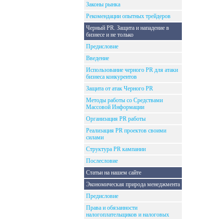
Законы рынка
Рекомендации опытных трейдеров
Черный PR. Защита и нападение в
бизнесе и не только
Предисловие
Введение
Использование черного PR для атаки
бизнеса конкурентов
Защита от атак Черного PR
Методы работы со Средствами
Массовой Информации
Организация PR работы
Реализация PR проектов своими
силами
Структура PR кампании
Послесловие
Статьи на нашем сайте
Экономическая природа менеджмента
Предисловие
Права и обязанности
налогоплательщиков и налоговых