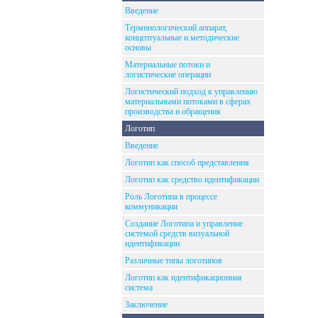
Введение
Терминологический аппарат,
концептуальные и методические
основы
Материальные потоки и
логистические операции
Логистический подход к управлению
материальными потоками в сферах
производства и обращения
Логотип
Введение
Логотип как способ представления
Логотип как средство идентификации
Роль Логотипа в процессе
коммуникации
Создание Логотипа и управление
системой средств визуальной
идентификации
Различные типы логотипов
Логотип как идентификационная
система
Заключение