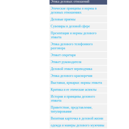
Этика деловых отношений
Этические принципы и нормы в
деловых отношениях
Деловые приемы
Сувениры в деловой сфере
Презентация и нормы делового
этикета
Этика делового телефонного
разговора
Этикет секретаря
Этикет руководителя
Деловой этикет переводчика
Этика делового красноречия
Выставки, ярмарки: нормы этикета
Критика и ее этические аспекты
История и принципы делового
этикета
Приветствие, представление,
титулирование
Визитная карточка в деловой жизни
одежда и манеры делового мужчины