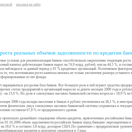
тартовой
реклама на сайте
роста реальных объемов задолженности по кредитам ба
ные условия для рекапитализации банков способствовали закреплению тенденции роста 
упный капитал действующих банков вырос на 74,9 млрд. рублей, или на 44,5 %, и состав
ала наблюдался за данный период у 81 % кредитных организаций. Позитивным фактором
сь то, что источниками роста капитала явились не только увеличение размера уставного
 сформированные из нее фонды.
 наращиваться ресурсная база банков. Все большую роль в ней играют средства предпри
прочих счетах предприятий и организаций выросли за девять месяцев 2000 года в рублях
) - на 23,9 %. Их доля в совокупных пассивах банковской системы возросла с 18,9 % на 0
месяцев 2000 года вклады населения в банках в рублях увеличились на 38,1 %, в иностра
итов физических лиц в совокупных пассивах банковской системы сохранилась в текущем
еления составили 67,8 % от предкризисного уровня.
ду произошло дальнейшее сокращение объема кредитов, привлеченных российскими бан
 по 01.10.2000 объем задолженности российских банков перед банками -нерезидентами в
 на 18,6 % и составил 3,8 млрд. долларов США.По сравнению с предкризисным уровнем
межбанковских кредитов и депозитов сократился в 3 раза.