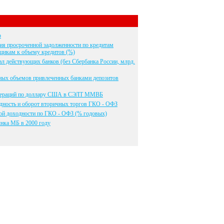
р
я просроченной задолженности по кредитам
икам к объему кредитов (%)
л действующих банков (без Сбербанка России, млрд.
ных объемов привлеченных банками депозитов
пераций по доллару США в СЭЛТ ММВБ
дность и оборот вторичных торгов ГКО - ОФЗ
ой доходности по ГКО - ОФЗ (% годовых)
нка МБ в 2000 году