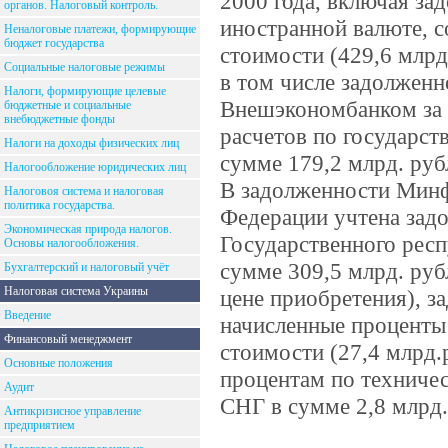
2000 года, включая за
органов. Налоговый контроль.
иностранной валюте, с
Неналоговые платежи, формирующие
бюджет государства
стоимости (429,6 млрд
Социальные налоговые режимы
в том числе задолжен
Налоги, формирующие целевые
Внешэкономбанком за с
бюджетные и социальные
внебюджетные фонды
расчетов по государст
Налоги на доходы физических лиц
сумме 179,2 млрд. руб
Налогообложение юридических лиц
В задолженности Минф
Налоговоя система и налоговая
политика государства.
Федерации учтена зад
Экономическая природа налогов.
Государственного респ
Основы налогообложения.
сумме 309,5 млрд. руб
Бухгалтерский и налоговый учёт
Налоговая система Украины
цене приобретения), з
Введение
начисленные проценты 
Финансовый менеджмент
стоимости (27,4 млрд.
Основные положения
процентам по техниче
Аудит
СНГ в сумме 2,8 млрд.
Антикризисное управление
предприятием