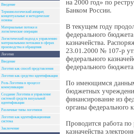
на 2000 год» по рест
Введение
Банком России.
Терминологический аппарат,
концептуальные и методические
основы
В текущем году продол
Материальные потоки и
логистические операции
федерального бюджета
Логистический подход к управлению
казначейства. Распоря
материальными потоками в сферах
производства и обращения
23.01.2000 № 107-р у
Логотип
федерального казначей
Введение
федерального бюджета
Логотип как способ представления
Логотип как средство идентификации
По имеющимся данным,
Роль Логотипа в процессе
коммуникации
бюджетных учреждений
Создание Логотипа и управление
финансирование из фе
системой средств визуальной
идентификации
органы федерального к
Различные типы логотипов
Логотип как идентификационная
система
Проводится работа по
Заключение
казначейства электро