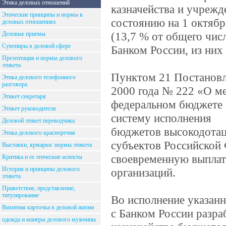
Этика деловых отношений
казначейства и учреж
Этические принципы и нормы в
состоянию на 1 октябр
деловых отношениях
(13,7 % от общего чис
Деловые приемы
Сувениры в деловой сфере
Банком России, из них
Презентация и нормы делового
этикета
Пунктом 21 Постановл
Этика делового телефонного
разговора
2000 года № 222 «О ме
Этикет секретаря
федеральном бюджете 
Этикет руководителя
систему исполнения
Деловой этикет переводчика
бюджетов высокодотац
Этика делового красноречия
субъектов Российской
Выставки, ярмарки: нормы этикета
своевременную выплат
Критика и ее этические аспекты
История и принципы делового
организаций.
этикета
Приветствие, представление,
титулирование
Во исполнение указан
Визитная карточка в деловой жизни
с Банком России разр
одежда и манеры делового мужчины