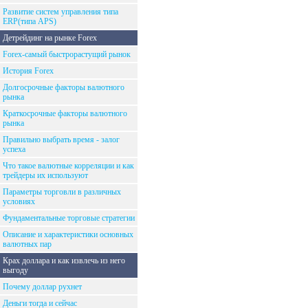
Развитие систем управления типа
ERP(типа APS)
Детрейдинг на рынке Forex
Forex-самый быстрорастущий рынок
История Forex
Долгосрочные факторы валютного
рынка
Краткосрочные факторы валютного
рынка
Правильно выбрать время - залог
успеха
Что такое валютные корреляции и как
трейдеры их используют
Параметры торговли в различных
условиях
Фундаментальные торговые стратегии
Описание и характеристики основных
валютных пар
Крах доллара и как извлечь из него
выгоду
Почему доллар рухнет
Деньги тогда и сейчас