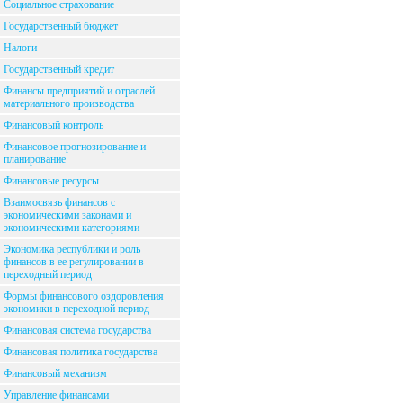
Социальное страхование
Государственный бюджет
Налоги
Государственный кредит
Финансы предприятий и отраслей
материального производства
Финансовый контроль
Финансовое прогнозирование и
планирование
Финансовые ресурсы
Взаимосвязь финансов с
экономическими законами и
экономическими категориями
Экономика республики и роль
финансов в ее регулировании в
переходный период
Формы финансового оздоровления
экономики в переходной период
Финансовая система государства
Финансовая политика государства
Финансовый механизм
Управление финансами