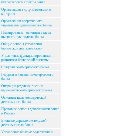
бухгалтерской службы банка
Организация внутрибанковского
контроля
Организация оперативного
управления деятельностью банка
Планирование - основная задача
высшего руководства банка
Общие основы управления
банковской деятельностью
Управление функционированием и
развитием банковской системы
Создание коммерческого банка
Ресурсы и капитал коммерческого
банка
Операции (сделки), риски и
надежность коммерческого банка
Основная цель коммерческой
деятельности банка
Правовые основы деятельности банка
в России
Внешнее управление текущей
деятельностью банка
Управление банком: содержание и