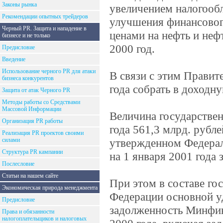
Законы рынка
увеличением налогообл
Рекомендации опытных трейдеров
улучшения финансовог
Черный PR. Защита и нападение в
ценами на нефть и неф
бизнесе и не только
2000 год.
Предисловие
Введение
Использование черного PR для атаки
В связи с этим Правит
бизнеса конкурентов
года собрать в доходн
Защита от атак Черного PR
Методы работы со Средствами
Массовой Информации
Величина государствен
Организация PR работы
года 561,3 млрд. рубле
Реализация PR проектов своими
силами
утвержденном Федерал
Структура PR кампании
на 1 января 2001 года 
Послесловие
Статьи на нашем сайте
При этом в составе го
Экономическая природа менеджмента
Федерации основной у
Предисловие
задолженность Минфина
Права и обязанности
налогоплательщиков и налоговых