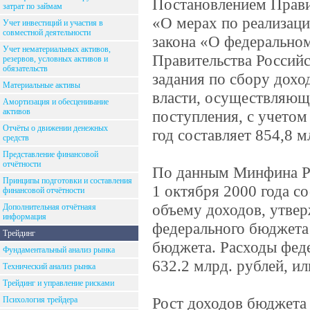
Постановлением Прави
затрат по займам
«О мерах по реализац
Учет инвестиций и участия в
совместной деятельности
закона «О федерально
Учет нематериальных активов,
Правительства Россий
резервов, условных активов и
обязательств
задания по сбору дохо
Материальные активы
власти, осуществляющ
Амортизация и обесценивание
активов
поступления, с учетом
Отчёты о движении денежных
год составляет 854,8 м
средств
Представление финансовой
отчётности
По данным Минфина Ро
Принципы подготовки и составления
1 октября 2000 года со
финансовой отчётности
объему доходов, утвер
Дополнительная отчётнаяя
информация
федерального бюджета 
Трейдинг
бюджета. Расходы фед
Фундаментальный анализ рынка
632.2 млрд. рублей, и
Технический анализ рынка
Трейдинг и управление рисками
Рост доходов бюджета 
Психология трейдера