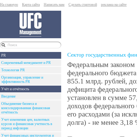
На главную
Карта сайта
Написать нам
Сделать стартовой
реклама на сайте
Сектор государственных фи
PR
Современный менеджмент и PR
Федеральным законом 
Технология PR
федерального бюджета
Организация, управление и
855.1 млрд. рублей, д
эффективность PR
дефицита федерального
Учёт и отчётность
установлен в сумме 57
Введение
Объединение бизнеса и
доходов федерального 
консолидированная финансовая
отчётность
его расходами (за иск
Учет изменения цен, валютных
долга) - не менее 3,1
курсов и финансовая учетность в
период инфляции
Учет финансовых инструментов и