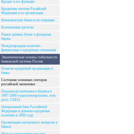
Кредит и его функции
Кредитная система Росийской
Федерации и ее организация
Коммерческие банки и их операции
Безналичные расчеты
Рынок ценных бумаг и фондовая
биржа
Международные валютно-
финансовые и кредитные отношения
Экономические основы стабильности
банковской системы России
Понятие кридитной организации и
банка
Состояние основных секторов
российской экономики
Показатели платежного баланса в
1997-2000 годах(поквартально, млн.
долл. США)
Центральный банк Российской
Федерации и денежно-кредитная
политика в 2000 году
Организация внутреннего контроля в
банках
Методы управления рисками