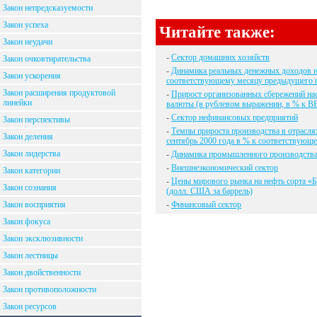
Закон непредсказуемости
Закон успеха
Читайте также:
Закон неудачи
-
Сектор домашних хозяйств
Закон очковтирательства
-
Динамика реальных денежных доходов н
Закон ускорения
соответствующему месяцу предыдущего г
Закон расширения продуктовой
-
Прирост организованных сбережений нас
линейки
валюты (в рублевом выражении, в % к В
-
Сектор нефинансовых предприятий
Закон перспективы
-
Темпы прироста производства в отрасля
Закон деления
сентябрь 2000 года в % к соответствующ
Закон лидерства
-
Динамика промышленного производства
-
Внешнеэкономический сектор
Закон категории
-
Цены мирового рынка на нефть сорта «Бр
Закон сознания
(долл. США за баррель)
Закон восприятия
-
Финансовый сектор
Закон фокуса
Закон эксклюзивности
Закон лестницы
Закон двойственности
Закон противоположности
Закон ресурсов