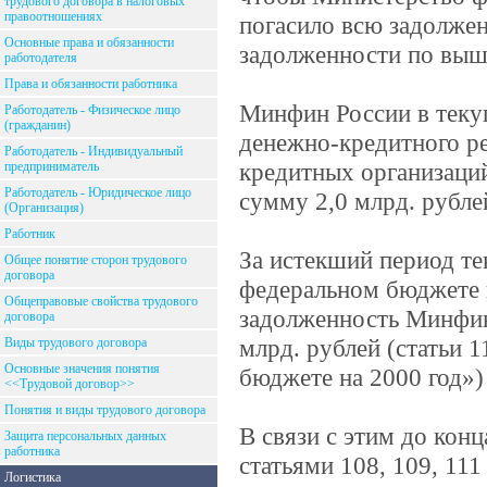
трудового договора в налоговых
правоотношениях
погасило всю задолжен
Основные права и обязанности
задолженности по выш
работодателя
Права и обязанности работника
Минфин России в теку
Работодатель - Физическое лицо
(гражданин)
денежно-кредитного р
Работодатель - Индивидуальный
кредитных организаций
предприниматель
Работодатель - Юридическое лицо
сумму 2,0 млрд. рубле
(Организация)
Работник
За истекший период те
Общее понятие сторон трудового
договора
федеральном бюджете 
Общеправовые свойства трудового
задолженность Минфин
договора
млрд. рублей (статьи 
Виды трудового договора
Основные значения понятия
бюджете на 2000 год»)
<<Трудовой договор>>
Понятия и виды трудового договора
В связи с этим до кон
Защита персональных данных
работника
статьями 108, 109, 11
Логистика