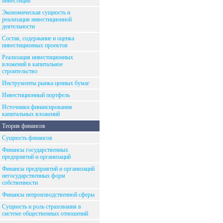
инвестиций
Экономическая сущность и
реализация инвестиционной
деятельности
Состав, содержание и оценка
инвестиционных проектов
Реализация инвестиционных
вложений в капитальное
строительство
Инструменты рынка ценных бумаг
Инвестиционный портфель
Источники финансирования
капитальных вложений
Теория финансов
Сущность финансов
Финансы государственных
предприятий и организаций
Финансы предприятий и организаций
негосударственных форм
собственности
Финансы непроизводственной сферы
Сущность и роль страхования в
системе общественных отношений