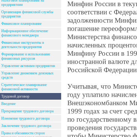
Налоговое планирование на
Минфин России в теку
предприятиии
соответствии с Федер
Организация финансовой службы
предприятия
задолженности Минфин
Финансовое планирование
погашение переоформл
Информационное обеспечение
Министерства финансо
финансового менеджера
Финансовые инструменты в
начисленных проценто
деятельности предприятия
Минфину России в 1998
Формирование и использование
финансовых рисурсов
иностранной валюте д
Управление активами предприятия
Российской Федерации
Управление движением денежных
средств
Учитывая, что Минист
Стратегическое планирование
финансовой активности
году уплатило начисл
Трудовой договор
Внешэкономбанком Мин
Введение
1999 годах за счет сре
Прекращение трудового договора
по государственному в
Изменение трудового договора
Заключение трудового договора
проведения государст
Права и обязанности сторон
чтобы Министерство ф