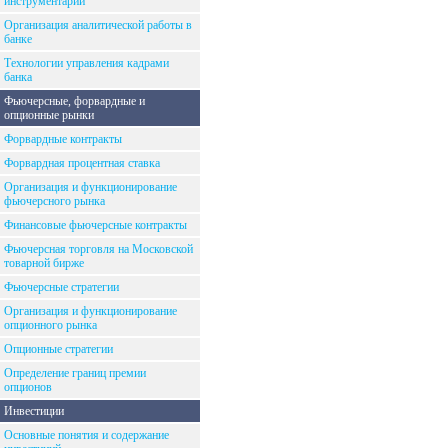
инструментарий
Организация аналитической работы в
банке
Технологии управления кадрами
банка
Фьючерсные, форвардные и
опционные рынки
Форвардные контракты
Форвардная процентная ставка
Организация и функционирование
фьючерсного рынка
Финансовые фьючерсные контракты
Фьючерсная торговля на Московской
товарной бирже
Фьючерсные стратегии
Организация и функционирование
опционного рынка
Опционные стратегии
Определение границ премии
опционов
Инвестиции
Основные понятия и содержание