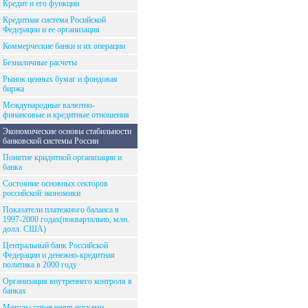
Кредит и его функции
Кредитная система Росийской
Федерации и ее организация
Коммерческие банки и их операции
Безналичные расчеты
Рынок ценных бумаг и фондовая
биржа
Международные валютно-
финансовые и кредитные отношения
Экономические основы стабильности
банковской системы России
Понятие кридитной организации и
банка
Состояние основных секторов
российской экономики
Показатели платежного баланса в
1997-2000 годах(поквартально, млн.
долл. США)
Центральный банк Российской
Федерации и денежно-кредитная
политика в 2000 году
Организация внутреннего контроля в
банках
Методы управления рисками