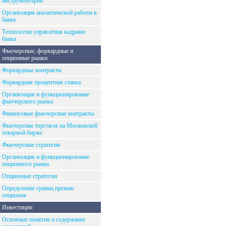
инструментарий
Организация аналитической работы в
банке
Технологии управления кадрами
банка
Фьючерсные, форвардные и
опционные рынки
Форвардные контракты
Форвардная процентная ставка
Организация и функционирование
фьючерсного рынка
Финансовые фьючерсные контракты
Фьючерсная торговля на Московской
товарной бирже
Фьючерсные стратегии
Организация и функционирование
опционного рынка
Опционные стратегии
Определение границ премии
опционов
Инвестиции
Основные понятия и содержание