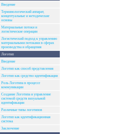
Введение
Терминологический аппарат,
концептуальные и методические
основы
Материальные потоки и
логистические операции
Логистический подход к управлению
материальными потоками в сферах
производства и обращения
Логотип
Введение
Логотип как способ представления
Логотип как средство идентификации
Роль Логотипа в процессе
коммуникации
Создание Логотипа и управление
системой средств визуальной
идентификации
Различные типы логотипов
Логотип как идентификационная
система
Заключение