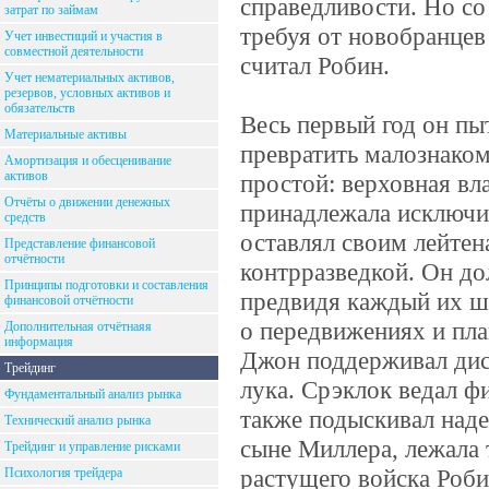
справедливости. Но со
затрат по займам
требуя от новобранцев
Учет инвестиций и участия в
совместной деятельности
считал Робин.
Учет нематериальных активов,
резервов, условных активов и
обязательств
Весь первый год он пы
Материальные активы
превратить малознако
Амортизация и обесценивание
активов
простой: верховная вл
Отчёты о движении денежных
принадлежала исключи
средств
оставлял своим лейтен
Представление финансовой
отчётности
контрразведкой. Он до
Принципы подготовки и составления
предвидя каждый их ша
финансовой отчётности
о передвижениях и пл
Дополнительная отчётнаяя
информация
Джон поддерживал дисц
Трейдинг
лука. Срэклок ведал ф
Фундаментальный анализ рынка
также подыскивал наде
Технический анализ рынка
сыне Миллера, лежала 
Трейдинг и управление рисками
растущего войска Роби
Психология трейдера