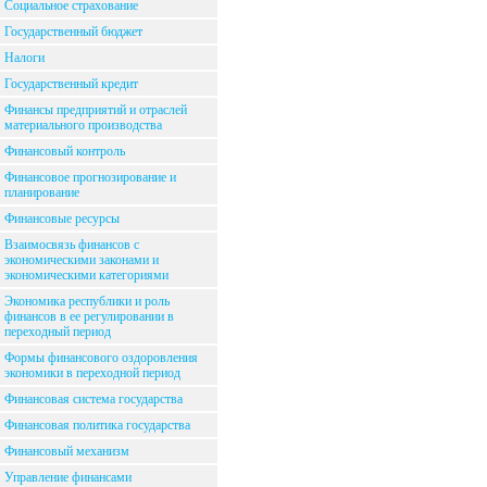
Социальное страхование
Государственный бюджет
Налоги
Государственный кредит
Финансы предприятий и отраслей
материального производства
Финансовый контроль
Финансовое прогнозирование и
планирование
Финансовые ресурсы
Взаимосвязь финансов с
экономическими законами и
экономическими категориями
Экономика республики и роль
финансов в ее регулировании в
переходный период
Формы финансового оздоровления
экономики в переходной период
Финансовая система государства
Финансовая политика государства
Финансовый механизм
Управление финансами