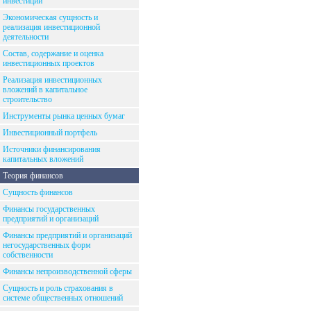
инвестиций
Экономическая сущность и
реализация инвестиционной
деятельности
Состав, содержание и оценка
инвестиционных проектов
Реализация инвестиционных
вложений в капитальное
строительство
Инструменты рынка ценных бумаг
Инвестиционный портфель
Источники финансирования
капитальных вложений
Теория финансов
Сущность финансов
Финансы государственных
предприятий и организаций
Финансы предприятий и организаций
негосударственных форм
собственности
Финансы непроизводственной сферы
Сущность и роль страхования в
системе общественных отношений