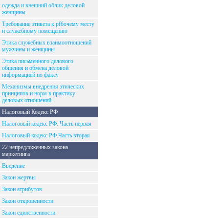
одежда и внешний облик деловой
женщины
Требование этикета к рfбочему месту
и служебному помещению
Этика служебных взаимоотношений
мужчины и женщины
Этика письменного делового
общения и обмена деловой
информацией по факсу
Механизмы внедрения этических
принципов и норм в практику
деловых отношений
Налоговый Кодекс РФ
Налоговый кодекс РФ. Часть первая
Налоговый кодекс РФ.Часть вторая
22 непредложенных закона
маркетинга
Введение
Закон жертвы
Закон атрибутов
Закон откровенности
Закон единственности