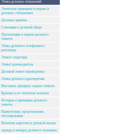
Этика деловых отношений
Этические принципы и нормы в
деловых отношениях
Деловые приемы
Сувениры в деловой сфере
Презентация и нормы делового
этикета
Этика делового телефонного
разговора
Этикет секретаря
Этикет руководителя
Деловой этикет переводчика
Этика делового красноречия
Выставки, ярмарки: нормы этикета
Критика и ее этические аспекты
История и принципы делового
этикета
Приветствие, представление,
титулирование
Визитная карточка в деловой жизни
одежда и манеры делового мужчины