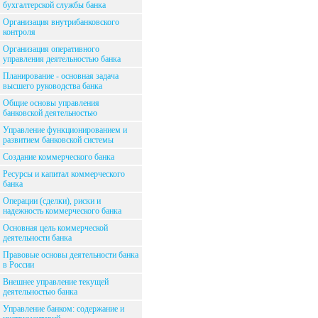
бухгалтерской службы банка
Организация внутрибанковского
контроля
Организация оперативного
управления деятельностью банка
Планирование - основная задача
высшего руководства банка
Общие основы управления
банковской деятельностью
Управление функционированием и
развитием банковской системы
Создание коммерческого банка
Ресурсы и капитал коммерческого
банка
Операции (сделки), риски и
надежность коммерческого банка
Основная цель коммерческой
деятельности банка
Правовые основы деятельности банка
в России
Внешнее управление текущей
деятельностью банка
Управление банком: содержание и