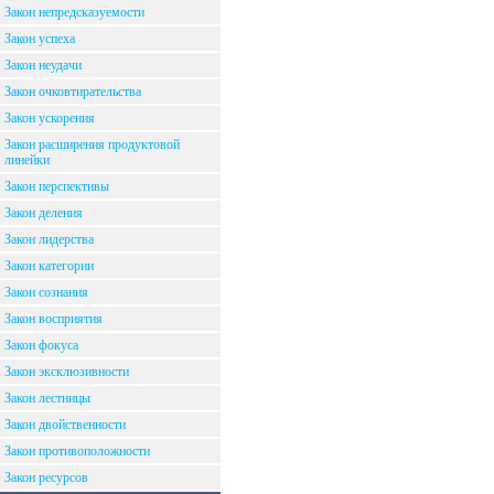
Закон непредсказуемости
Закон успеха
Закон неудачи
Закон очковтирательства
Закон ускорения
Закон расширения продуктовой
линейки
Закон перспективы
Закон деления
Закон лидерства
Закон категории
Закон сознания
Закон восприятия
Закон фокуса
Закон эксклюзивности
Закон лестницы
Закон двойственности
Закон противоположности
Закон ресурсов