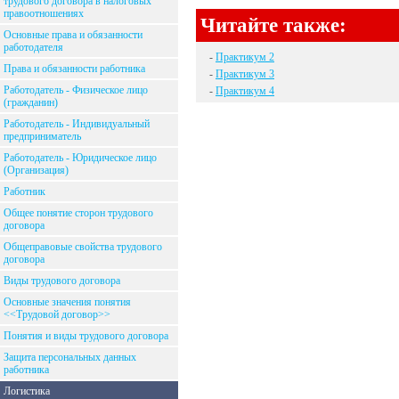
трудового договора в налоговых
правоотношениях
Читайте также:
Основные права и обязанности
работодателя
-
Практикум 2
Права и обязанности работника
-
Практикум 3
Работодатель - Физическое лицо
-
Практикум 4
(гражданин)
Работодатель - Индивидуальный
предприниматель
Работодатель - Юридическое лицо
(Организация)
Работник
Общее понятие сторон трудового
договора
Общеправовые свойства трудового
договора
Виды трудового договора
Основные значения понятия
<<Трудовой договор>>
Понятия и виды трудового договора
Защита персональных данных
работника
Логистика