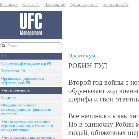
На главную
Карта сайта
Написать нам
Сделать стартовой
реклама на сайте
Практикум 1
PR
Современный менеджмент и PR
РОБИН ГУД
Технология PR
Организация, управление и
Второй год войны с но
эффективность PR
обдумывает ход военно
Учёт и отчётность
шерифа и свои ответны
Введение
Объединение бизнеса и
консолидированная финансовая
отчётность
Все начиналось как ли
Учет изменения цен, валютных
Но в одиночку Робин м
курсов и финансовая учетность в
период инфляции
людей, обиженных ше
Учет финансовых инструментов и