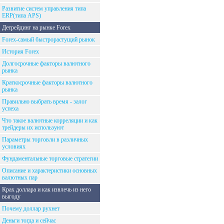
Развитие систем управления типа
ERP(типа APS)
Детрейдинг на рынке Forex
Forex-самый быстрорастущий рынок
История Forex
Долгосрочные факторы валютного
рынка
Краткосрочные факторы валютного
рынка
Правильно выбрать время - залог
успеха
Что такое валютные корреляции и как
трейдеры их используют
Параметры торговли в различных
условиях
Фундаментальные торговые стратегии
Описание и характеристики основных
валютных пар
Крах доллара и как извлечь из него
выгоду
Почему доллар рухнет
Деньги тогда и сейчас