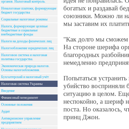
идея не понравилась. 
органов. Налоговый контроль.
богатых и раздавай б
Неналоговые платежи, формирующие
бюджет государства
союзники. Можно ли на
Социальные налоговые режимы
мы заставим их платить
Налоги, формирующие целевые
бюджетные и социальные
внебюджетные фонды
"Как долго мы сможем
Налоги на доходы физических лиц
На стороне шерифа ор
Налогообложение юридических лиц
благородных разбойни
Налоговоя система и налоговая
политика государства.
немедленно предприня
Экономическая природа налогов.
Основы налогообложения.
Попытаться устранить 
Бухгалтерский и налоговый учёт
Налоговая система Украины
убийство восприняли б
Введение
ситуацию в целом. Еще
Финансовый менеджмент
неспокойно, а шериф н
Основные положения
поста. Но оказалось, 
Аудит
принц Джон.
Антикризисное управление
предприятием