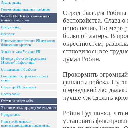
Законы рынка
Рекомендации опытных трейдеров
Отряд был для Робина
Черный PR. Защита и нападение в
беспокойства. Слава о
бизнесе и не только
пополнение. По мере р
Предисловие
Введение
большой лагерь. В про
Использование черного PR для атаки
окрестностям, развлек
бизнеса конкурентов
становилось все трудн
Защита от атак Черного PR
думал Робин.
Методы работы со Средствами
Массовой Информации
Организация PR работы
Прокормить огромный 
Реализация PR проектов своими
силами
финансы войска. Путни
Структура PR кампании
шервудский лес далеко
Послесловие
лучше уж сделать крюк
Статьи на нашем сайте
Экономическая природа менеджмента
Робин Гуд понял, что 
Предисловие
установить фиксирован
Права и обязанности
налогоплательщиков и налоговых