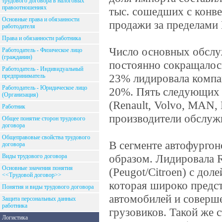
трудового договора в налоговых
правоотношениях
тыс. сошедших с конве
Основные права и обязанности
продажи за пределами
работодателя
Права и обязанности работника
Число основных обслу
Работодатель - Физическое лицо
(гражданин)
постоянно сокращалось
Работодатель - Индивидуальный
23% лидировала компани
предприниматель
Работодатель - Юридическое лицо
20%. Пять следующих 
(Организация)
(Renault, Volvo, MAN,
Работник
производители обслуж
Общее понятие сторон трудового
договора
Общеправовые свойства трудового
В сегменте автофургон
договора
образом. Лидировала R
Виды трудового договора
Основные значения понятия
(Peugot/Citroen) с до
<<Трудовой договор>>
которая широко предст
Понятия и виды трудового договора
автомобилей и соверше
Защита персональных данных
работника
грузовиков. Такой же 
Логистика