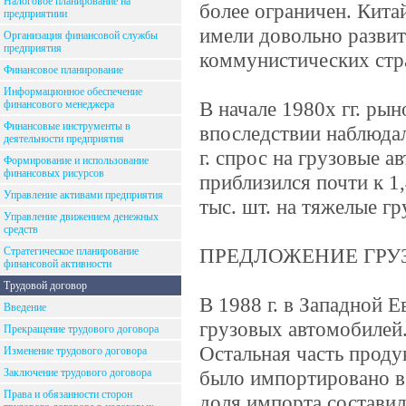
Налоговое планирование на
более ограничен. Кит
предприятиии
имели довольно разви
Организация финансовой службы
предприятия
коммунистических стра
Финансовое планирование
Информационное обеспечение
В начале 1980х гг. рын
финансового менеджера
Финансовые инструменты в
впоследствии наблюда
деятельности предприятия
г. спрос на грузовые 
Формирование и использование
финансовых рисурсов
приблизился почти к 1,
Управление активами предприятия
тыс. шт. на тяжелые г
Управление движением денежных
средств
ПРЕДЛОЖЕНИЕ ГРУ
Стратегическое планирование
финансовой активности
Трудовой договор
В 1988 г. в Западной 
Введение
грузовых автомобилей.
Прекращение трудового договора
Остальная часть прод
Изменение трудового договора
Заключение трудового договора
было импортировано в
Права и обязанности сторон
доля импорта составил