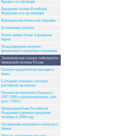
Кредит и его функции
Кредитная система Росийской
Федерации и ее организация
Коммерческие банки и их операции
Безналичные расчеты
Рынок ценных бумаг и фондовая
биржа
Международные валютно-
финансовые и кредитные отношения
Экономические основы стабильности
банковской системы России
Понятие кридитной организации и
банка
Состояние основных секторов
российской экономики
Показатели платежного баланса в
1997-2000 годах(поквартально, млн.
долл. США)
Центральный банк Российской
Федерации и денежно-кредитная
политика в 2000 году
Организация внутреннего контроля в
банках
Методы управления рисками