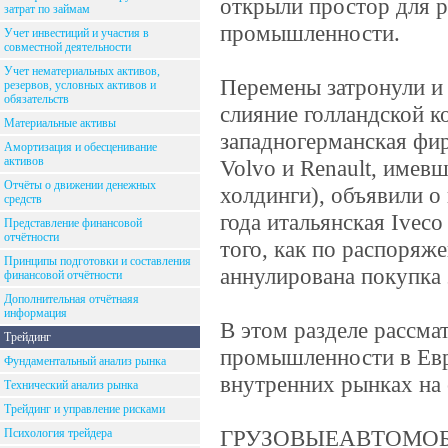
открыли простор для р
затрат по займам
промышленности.
Учет инвестиций и участия в
совместной деятельности
Учет нематериальных активов,
Перемены затронули и 
резервов, условных активов и
обязательств
слияние голландской ко
Материальные активы
западногерманская фир
Амортизация и обесценивание
активов
Volvo и Renault, имев
Отчёты о движении денежных
холдинги), объявили о
средств
года итальянская Ivec
Представление финансовой
отчётности
того, как по распоряж
Принципы подготовки и составления
аннулирована покупка
финансовой отчётности
Дополнительная отчётнаяя
информация
В этом разделе рассма
Трейдинг
промышленности в Евро
Фундаментальный анализ рынка
внутренних рынках на 
Технический анализ рынка
Трейдинг и управление рисками
ГРУЗОВЫЕАВТОМО
Психология трейдера