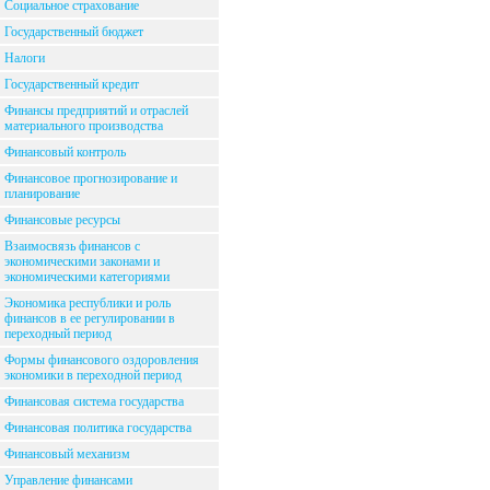
Социальное страхование
Государственный бюджет
Налоги
Государственный кредит
Финансы предприятий и отраслей
материального производства
Финансовый контроль
Финансовое прогнозирование и
планирование
Финансовые ресурсы
Взаимосвязь финансов с
экономическими законами и
экономическими категориями
Экономика республики и роль
финансов в ее регулировании в
переходный период
Формы финансового оздоровления
экономики в переходной период
Финансовая система государства
Финансовая политика государства
Финансовый механизм
Управление финансами