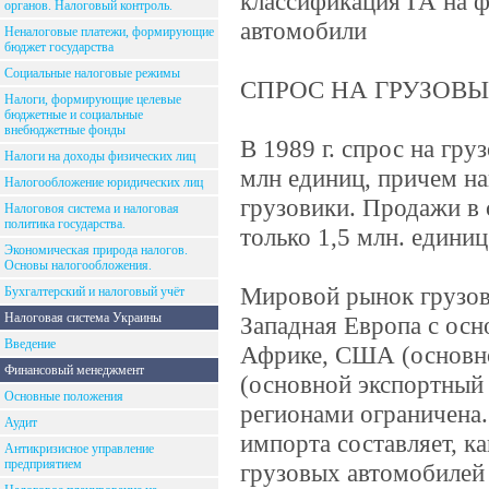
классификация ГА на ф
органов. Налоговый контроль.
автомобили
Неналоговые платежи, формирующие
бюджет государства
Социальные налоговые режимы
СПРОС НА ГРУЗОВ
Налоги, формирующие целевые
бюджетные и социальные
внебюджетные фонды
В 1989 г. спрос на гр
Налоги на доходы физических лиц
млн единиц, причем н
Налогообложение юридических лиц
грузовики. Продажи в 
Налоговоя система и налоговая
политика государства.
только 1,5 млн. единиц
Экономическая природа налогов.
Основы налогообложения.
Мировой рынок грузов
Бухгалтерский и налоговый учёт
Налоговая система Украины
Западная Европа с ос
Введение
Африке, США (основн
Финансовый менеджмент
(основной экспортный
Основные положения
регионами ограничена.
Аудит
импорта составляет, к
Антикризисное управление
предприятием
грузовых автомобилей