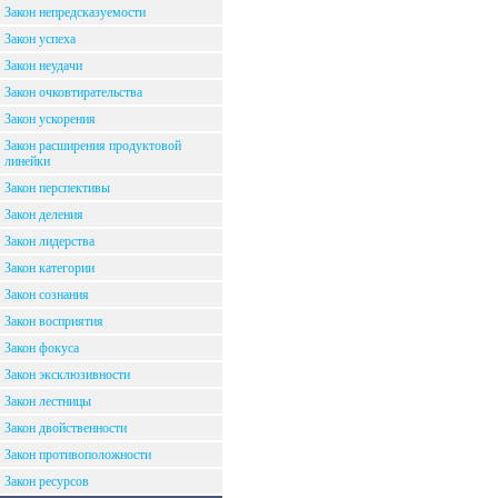
Закон непредсказуемости
Закон успеха
Закон неудачи
Закон очковтирательства
Закон ускорения
Закон расширения продуктовой
линейки
Закон перспективы
Закон деления
Закон лидерства
Закон категории
Закон сознания
Закон восприятия
Закон фокуса
Закон эксклюзивности
Закон лестницы
Закон двойственности
Закон противоположности
Закон ресурсов