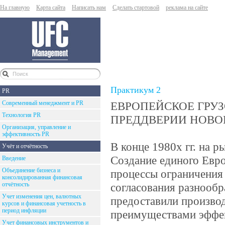
На главную
Карта сайта
Написать нам
Сделать стартовой
реклама на сайте
Практикум 2
PR
Современный менеджмент и PR
ЕВРОПЕЙСКОЕ ГРУЗО
Технология PR
ПРЕДДВЕРИИ НОВО
Организация, управление и
эффективность PR
В конце 1980х гг. на 
Учёт и отчётность
Создание единого Евро
Введение
Объединение бизнеса и
процессы ограничения 
консолидированная финансовая
отчётность
согласования разнооб
Учет изменения цен, валютных
предоставили произво
курсов и финансовая учетность в
период инфляции
преимуществами эффек
Учет финансовых инструментов и