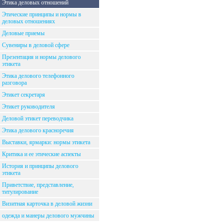
Этика деловых отношений
Этические принципы и нормы в
деловых отношениях
Деловые приемы
Сувениры в деловой сфере
Презентация и нормы делового
этикета
Этика делового телефонного
разговора
Этикет секретаря
Этикет руководителя
Деловой этикет переводчика
Этика делового красноречия
Выставки, ярмарки: нормы этикета
Критика и ее этические аспекты
История и принципы делового
этикета
Приветствие, представление,
титулирование
Визитная карточка в деловой жизни
одежда и манеры делового мужчины