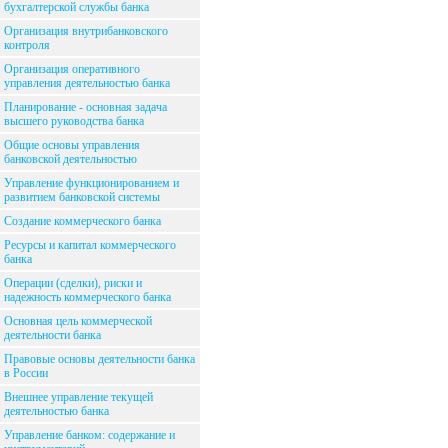
бухгалтерской службы банка
Организация внутрибанковского
контроля
Организация оперативного
управления деятельностью банка
Планирование - основная задача
высшего руководства банка
Общие основы управления
банковской деятельностью
Управление функционированием и
развитием банковской системы
Создание коммерческого банка
Ресурсы и капитал коммерческого
банка
Операции (сделки), риски и
надежность коммерческого банка
Основная цель коммерческой
деятельности банка
Правовые основы деятельности банка
в России
Внешнее управление текущей
деятельностью банка
Управление банком: содержание и