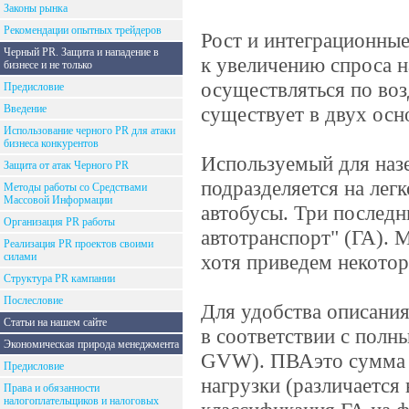
Законы рынка
Рекомендации опытных трейдеров
Рост и интеграционны
Черный PR. Защита и нападение в
к увеличению спроса н
бизнесе и не только
осуществляться по воз
Предисловие
Введение
существует в двух ос
Использование черного PR для атаки
бизнеса конкурентов
Используемый для наз
Защита от атак Черного PR
подразделяется на лег
Методы работы со Средствами
Массовой Информации
автобусы. Три последн
Организация PR работы
автотранспорт" (ГА). 
Реализация PR проектов своими
силами
хотя приведем некотор
Структура PR кампании
Послесловие
Для удобства описания
Статьи на нашем сайте
в соответствии с полн
Экономическая природа менеджмента
GVW). ПВАэто сумма в
Предисловие
нагрузки (различается
Права и обязанности
налогоплательщиков и налоговых