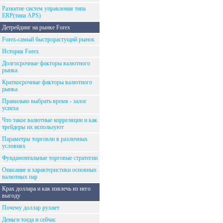
Развитие систем управления типа
ERP(типа APS)
Детрейдинг на рынке Forex
Forex-самый быстрорастущий рынок
История Forex
Долгосрочные факторы валютного
рынка
Краткосрочные факторы валютного
рынка
Правильно выбрать время - залог
успеха
Что такое валютные корреляции и как
трейдеры их используют
Параметры торговли в различных
условиях
Фундаментальные торговые стратегии
Описание и характеристики основных
валютных пар
Крах доллара и как извлечь из него
выгоду
Почему доллар рухнет
Деньги тогда и сейчас