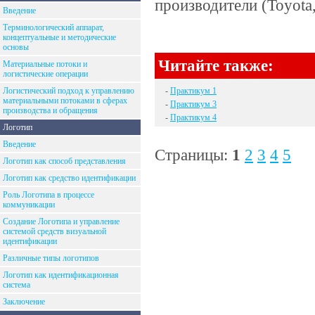
производители (Toyota,
Введение
Терминологический аппарат,
концептуальные и методические
основы
Читайте также:
Материальные потоки и
логистические операции
Логистический подход к управлению
-
Практикум 1
материальными потоками в сферах
-
Практикум 3
производства и обращения
-
Практикум 4
Логотип
Введение
Страницы:
1
2
3
4
5
Логотип как способ представления
Логотип как средство идентификации
Роль Логотипа в процессе
коммуникации
Создание Логотипа и управление
системой средств визуальной
идентификации
Различные типы логотипов
Логотип как идентификационная
система
Заключение