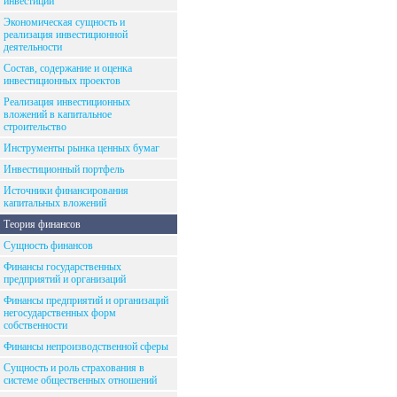
инвестиций
Экономическая сущность и
реализация инвестиционной
деятельности
Состав, содержание и оценка
инвестиционных проектов
Реализация инвестиционных
вложений в капитальное
строительство
Инструменты рынка ценных бумаг
Инвестиционный портфель
Источники финансирования
капитальных вложений
Теория финансов
Сущность финансов
Финансы государственных
предприятий и организаций
Финансы предприятий и организаций
негосударственных форм
собственности
Финансы непроизводственной сферы
Сущность и роль страхования в
системе общественных отношений