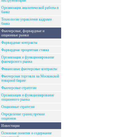
инструментарий
Организация аналитической работы в
банке
Технологии управления кадрами
банка
Фьючерсные, форвардные и
опционные рынки
Форвардные контракты
Форвардная процентная ставка
Организация и функционирование
фьючерсного рынка
Финансовые фьючерсные контракты
Фьючерсная торговля на Московской
товарной бирже
Фьючерсные стратегии
Организация и функционирование
опционного рынка
Опционные стратегии
Определение границ премии
опционов
Инвестиции
Основные понятия и содержание