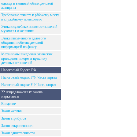
одежда и внешний облик деловой
женщины
Требование этикета к рfбочему месту
и служебному помещению
Этика служебных взаимоотношений
мужчины и женщины
Этика письменного делового
общения и обмена деловой
информацией по факсу
Механизмы внедрения этических
принципов и норм в практику
деловых отношений
Налоговый Кодекс РФ
Налоговый кодекс РФ. Часть первая
Налоговый кодекс РФ.Часть вторая
22 непредложенных закона
маркетинга
Введение
Закон жертвы
Закон атрибутов
Закон откровенности
Закон единственности