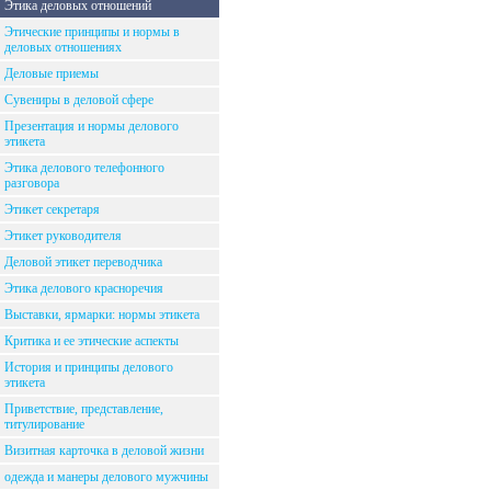
Этика деловых отношений
Этические принципы и нормы в
деловых отношениях
Деловые приемы
Сувениры в деловой сфере
Презентация и нормы делового
этикета
Этика делового телефонного
разговора
Этикет секретаря
Этикет руководителя
Деловой этикет переводчика
Этика делового красноречия
Выставки, ярмарки: нормы этикета
Критика и ее этические аспекты
История и принципы делового
этикета
Приветствие, представление,
титулирование
Визитная карточка в деловой жизни
одежда и манеры делового мужчины