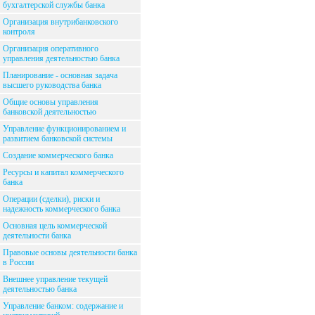
бухгалтерской службы банка
Организация внутрибанковского
контроля
Организация оперативного
управления деятельностью банка
Планирование - основная задача
высшего руководства банка
Общие основы управления
банковской деятельностью
Управление функционированием и
развитием банковской системы
Создание коммерческого банка
Ресурсы и капитал коммерческого
банка
Операции (сделки), риски и
надежность коммерческого банка
Основная цель коммерческой
деятельности банка
Правовые основы деятельности банка
в России
Внешнее управление текущей
деятельностью банка
Управление банком: содержание и