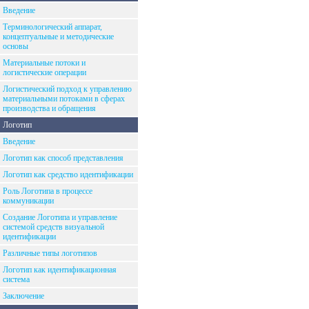
Введение
Терминологический аппарат,
концептуальные и методические
основы
Материальные потоки и
логистические операции
Логистический подход к управлению
материальными потоками в сферах
производства и обращения
Логотип
Введение
Логотип как способ представления
Логотип как средство идентификации
Роль Логотипа в процессе
коммуникации
Создание Логотипа и управление
системой средств визуальной
идентификации
Различные типы логотипов
Логотип как идентификационная
система
Заключение