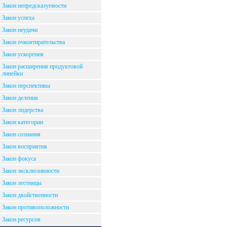
Закон непредсказуемости
Закон успеха
Закон неудачи
Закон очковтирательства
Закон ускорения
Закон расширения продуктовой
линейки
Закон перспективы
Закон деления
Закон лидерства
Закон категории
Закон сознания
Закон восприятия
Закон фокуса
Закон эксклюзивности
Закон лестницы
Закон двойственности
Закон противоположности
Закон ресурсов