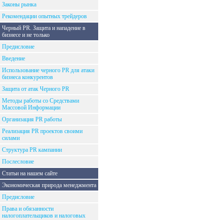
Законы рынка
Рекомендации опытных трейдеров
Черный PR. Защита и нападение в
бизнесе и не только
Предисловие
Введение
Использование черного PR для атаки
бизнеса конкурентов
Защита от атак Черного PR
Методы работы со Средствами
Массовой Информации
Организация PR работы
Реализация PR проектов своими
силами
Структура PR кампании
Послесловие
Статьи на нашем сайте
Экономическая природа менеджмента
Предисловие
Права и обязанности
налогоплательщиков и налоговых