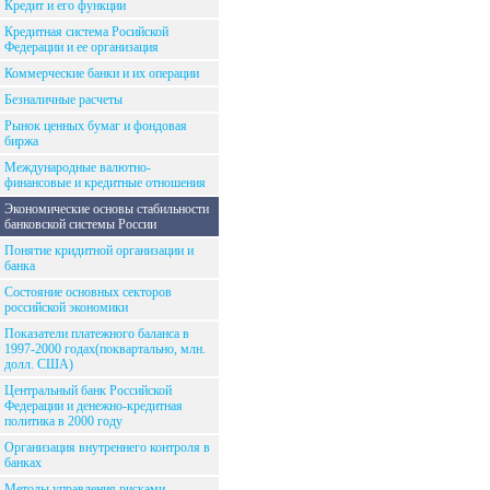
Кредит и его функции
Кредитная система Росийской
Федерации и ее организация
Коммерческие банки и их операции
Безналичные расчеты
Рынок ценных бумаг и фондовая
биржа
Международные валютно-
финансовые и кредитные отношения
Экономические основы стабильности
банковской системы России
Понятие кридитной организации и
банка
Состояние основных секторов
российской экономики
Показатели платежного баланса в
1997-2000 годах(поквартально, млн.
долл. США)
Центральный банк Российской
Федерации и денежно-кредитная
политика в 2000 году
Организация внутреннего контроля в
банках
Методы управления рисками