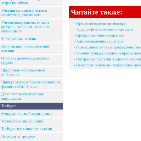
затрат по займам
Читайте также:
Учет инвестиций и участия в
совместной деятельности
Учет нематериальных активов,
-
Профессиональная организация
резервов, условных активов и
-
Труд профессиональных операторов
обязательств
-
Процесс наклеивания ярлыков
Материальные активы
-
Административная структура
Амортизация и обесценивание
-
Роли администраторов профессионально
активов
-
Условия функционирования профессион
Отчёты о движении денежных
-
Построение стратегии профессиональной
средств
-
Некоторые проблемы профессиональной
Представление финансовой
отчётности
Принципы подготовки и составления
финансовой отчётности
Дополнительная отчётнаяя
информация
Трейдинг
Фундаментальный анализ рынка
Технический анализ рынка
Трейдинг и управление рисками
Психология трейдера