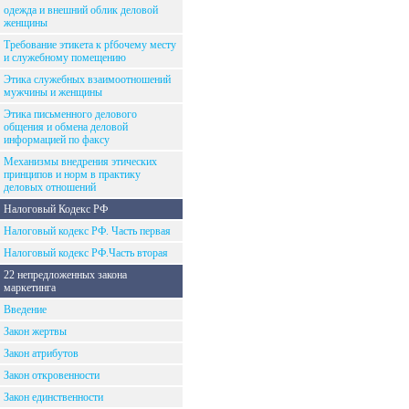
одежда и внешний облик деловой
женщины
Требование этикета к рfбочему месту
и служебному помещению
Этика служебных взаимоотношений
мужчины и женщины
Этика письменного делового
общения и обмена деловой
информацией по факсу
Механизмы внедрения этических
принципов и норм в практику
деловых отношений
Налоговый Кодекс РФ
Налоговый кодекс РФ. Часть первая
Налоговый кодекс РФ.Часть вторая
22 непредложенных закона
маркетинга
Введение
Закон жертвы
Закон атрибутов
Закон откровенности
Закон единственности