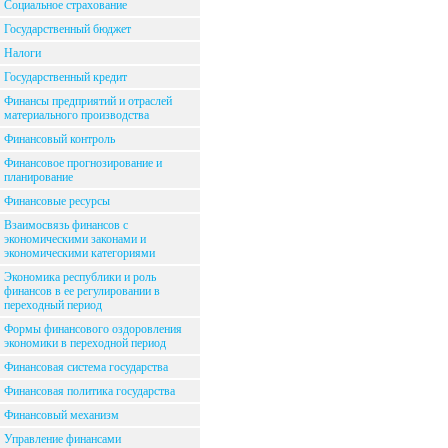
Социальное страхование
Государственный бюджет
Налоги
Государственный кредит
Финансы предприятий и отраслей
материального производства
Финансовый контроль
Финансовое прогнозирование и
планирование
Финансовые ресурсы
Взаимосвязь финансов с
экономическими законами и
экономическими категориями
Экономика республики и роль
финансов в ее регулировании в
переходный период
Формы финансового оздоровления
экономики в переходной период
Финансовая система государства
Финансовая политика государства
Финансовый механизм
Управление финансами