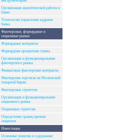
инструментарий
Организация аналитической работы в
банке
Технологии управления кадрами
банка
Фьючерсные, форвардные и
опционные рынки
Форвардные контракты
Форвардная процентная ставка
Организация и функционирование
фьючерсного рынка
Финансовые фьючерсные контракты
Фьючерсная торговля на Московской
товарной бирже
Фьючерсные стратегии
Организация и функционирование
опционного рынка
Опционные стратегии
Определение границ премии
опционов
Инвестиции
Основные понятия и содержание