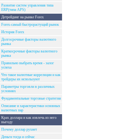
Развитие систем управления типа
ERP(типа APS)
Детрейдинг на рынке Forex
Forex-самый быстрорастущий рынок
История Forex
Долгосрочные факторы валютного
рынка
Краткосрочные факторы валютного
рынка
Правильно выбрать время - залог
успеха
Что такое валютные корреляции и как
трейдеры их используют
Параметры торговли в различных
условиях
Фундаментальные торговые стратегии
Описание и характеристики основных
валютных пар
Крах доллара и как извлечь из него
выгоду
Почему доллар рухнет
Деньги тогда и сейчас