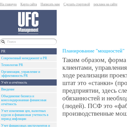
На главную
Карта сайта
Написать нам
Сделать стартовой
реклама на сайте
Планирование "мощностей"
PR
Современный менеджмент и PR
Таким образом, форма
Технология PR
клиентами, управлени
Организация, управление и
ходе реализации проек
эффективность PR
штат это «станки» (пр
Учёт и отчётность
предприятии, здесь с
Введение
Объединение бизнеса и
обязанностей и необх
консолидированная финансовая
отчётность
(людей). ПСФ это «фа
Учет изменения цен, валютных
производственные мощ
курсов и финансовая учетность в
период инфляции
Учет финансовых инструментов и