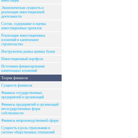
инвестиций
Экономическая сущность и
реализация инвестиционной
деятельности
Состав, содержание и оценка
инвестиционных проектов
Реализация инвестиционных
вложений в капитальное
строительство
Инструменты рынка ценных бумаг
Инвестиционный портфель
Источники финансирования
капитальных вложений
Теория финансов
Сущность финансов
Финансы государственных
предприятий и организаций
Финансы предприятий и организаций
негосударственных форм
собственности
Финансы непроизводственной сферы
Сущность и роль страхования в
системе общественных отношений