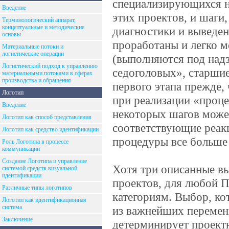
специализирующихся н
Введение
этих проектов, и шаги
Терминологический аппарат,
концептуальные и методические
диагностики и выведе
основы
проработаны и легко 
Материальные потоки и
логистические операции
(выполняются под надз
Логистический подход к управлению
седоголовых», старши
материальными потоками в сферах
производства и обращения
первого этапа прежде,
Логотип
при реализации «проц
Введение
некоторых шагов может
Логотип как способ представления
соответствующие реак
Логотип как средство идентификации
процедуры все больше
Роль Логотипа в процессе
коммуникации
Создание Логотипа и управление
Хотя три описанные в
системой средств визуальной
идентификации
проектов, для любой 
Различные типы логотипов
категориям. Выбор, ко
Логотип как идентификационная
система
из важнейших перемен
Заключение
детерминирует проектн