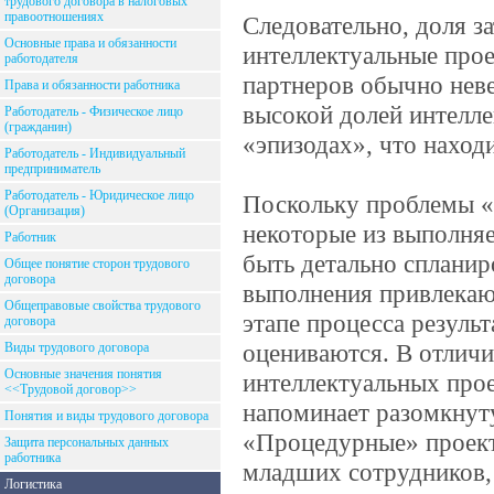
трудового договора в налоговых
правоотношениях
Следовательно, доля з
Основные права и обязанности
интеллектуальные прое
работодателя
партнеров обычно нев
Права и обязанности работника
высокой долей интелл
Работодатель - Физическое лицо
(гражданин)
«эпизодах», что наход
Работодатель - Индивидуальный
предприниматель
Работодатель - Юридическое лицо
Поскольку проблемы «
(Организация)
некоторые из выполняе
Работник
быть детально спланир
Общее понятие сторон трудового
договора
выполнения привлекаю
Общеправовые свойства трудового
этапе процесса резуль
договора
оцениваются. В отличи
Виды трудового договора
Основные значения понятия
интеллектуальных про
<<Трудовой договор>>
напоминает разомкну
Понятия и виды трудового договора
«Процедурные» проект
Защита персональных данных
работника
младших сотрудников,
Логистика