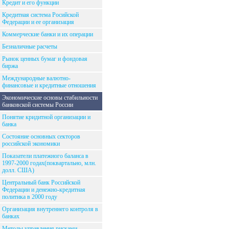
Кредит и его функции
Кредитная система Росийской
Федерации и ее организация
Коммерческие банки и их операции
Безналичные расчеты
Рынок ценных бумаг и фондовая
биржа
Международные валютно-
финансовые и кредитные отношения
Экономические основы стабильности
банковской системы России
Понятие кридитной организации и
банка
Состояние основных секторов
российской экономики
Показатели платежного баланса в
1997-2000 годах(поквартально, млн.
долл. США)
Центральный банк Российской
Федерации и денежно-кредитная
политика в 2000 году
Организация внутреннего контроля в
банках
Методы управления рисками