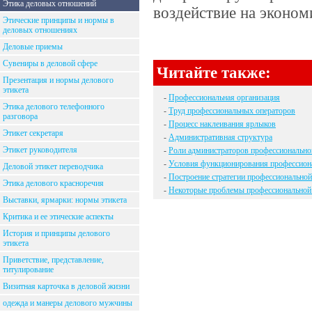
Этика деловых отношений
воздействие на эконо
Этические принципы и нормы в
деловых отношениях
Деловые приемы
Сувениры в деловой сфере
Читайте также:
Презентация и нормы делового
этикета
-
Профессиональная организация
Этика делового телефонного
-
Труд профессиональных операторов
разговора
-
Процесс наклеивания ярлыков
Этикет секретаря
-
Административная структура
Этикет руководителя
-
Роли администраторов профессионально
-
Условия функционирования профессион
Деловой этикет переводчика
-
Построение стратегии профессиональной
Этика делового красноречия
-
Некоторые проблемы профессиональной
Выставки, ярмарки: нормы этикета
Критика и ее этические аспекты
История и принципы делового
этикета
Приветствие, представление,
титулирование
Визитная карточка в деловой жизни
одежда и манеры делового мужчины