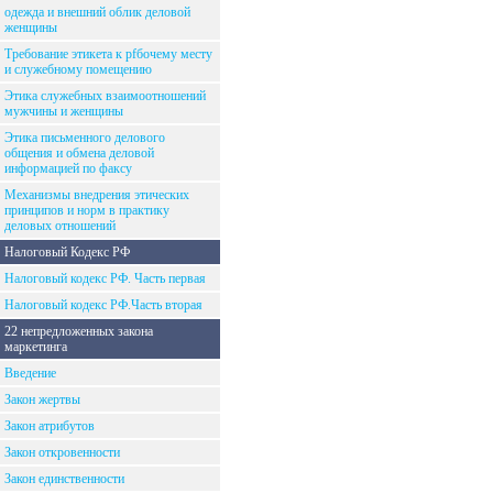
одежда и внешний облик деловой
женщины
Требование этикета к рfбочему месту
и служебному помещению
Этика служебных взаимоотношений
мужчины и женщины
Этика письменного делового
общения и обмена деловой
информацией по факсу
Механизмы внедрения этических
принципов и норм в практику
деловых отношений
Налоговый Кодекс РФ
Налоговый кодекс РФ. Часть первая
Налоговый кодекс РФ.Часть вторая
22 непредложенных закона
маркетинга
Введение
Закон жертвы
Закон атрибутов
Закон откровенности
Закон единственности