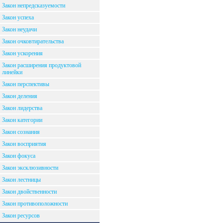
Закон непредсказуемости
Закон успеха
Закон неудачи
Закон очковтирательства
Закон ускорения
Закон расширения продуктовой
линейки
Закон перспективы
Закон деления
Закон лидерства
Закон категории
Закон сознания
Закон восприятия
Закон фокуса
Закон эксклюзивности
Закон лестницы
Закон двойственности
Закон противоположности
Закон ресурсов