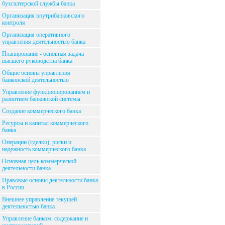
бухгалтерской службы банка
Организация внутрибанковского
контроля
Организация оперативного
управления деятельностью банка
Планирование - основная задача
высшего руководства банка
Общие основы управления
банковской деятельностью
Управление функционированием и
развитием банковской системы
Создание коммерческого банка
Ресурсы и капитал коммерческого
банка
Операции (сделки), риски и
надежность коммерческого банка
Основная цель коммерческой
деятельности банка
Правовые основы деятельности банка
в России
Внешнее управление текущей
деятельностью банка
Управление банком: содержание и