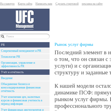
На главную
Карта сайта
Написать нам
Сделать стартовой
реклама на сайте
Рынок услуг фирмы
PR
Современный менеджмент и PR
Последний элемент в 
Технология PR
о том, что он связан 
Организация, управление и
услуги) и с организац
эффективность PR
структуру и заданные 
Учёт и отчётность
Введение
Объединение бизнеса и
К нашей модели остало
консолидированная финансовая
отчётность
динамике ПСФ: прямую
Учет изменения цен, валютных
рынком услуг фирмы. 
курсов и финансовая учетность в
период инфляции
профессионального тру
Учет финансовых инструментов и