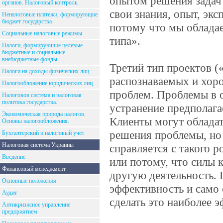
опытом решения задач
органов. Налоговый контроль.
свои знания, опыт, экс
Неналоговые платежи, формирующие
бюджет государства
потому что мы облада
Социальные налоговые режимы
типа».
Налоги, формирующие целевые
бюджетные и социальные
внебюджетные фонды
Третий тип проектов (
Налоги на доходы физических лиц
распознаваемых и хор
Налогообложение юридических лиц
проблем. Проблемы в 
Налоговоя система и налоговая
политика государства.
устранение предполаг
Экономическая природа налогов.
Клиенты могут облада
Основы налогообложения.
решения проблемы, но
Бухгалтерский и налоговый учёт
Налоговая система Украины
справляется с такого 
Введение
или потому, что силы 
Финансовый менеджмент
другую деятельность. 
Основные положения
эффективность и само 
Аудит
сделать это наиболее 
Антикризисное управление
предприятием