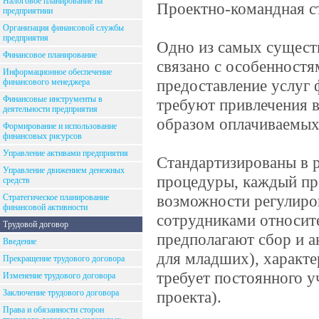
Налоговое планирование на
Проектно-командная с
предприятиии
Организация финансовой службы
предприятия
Одно из самых сущест
Финансовое планирование
связано с особенностя
Информационное обеспечение
предоставление услуг
финансового менеджера
Финансовые инструменты в
требуют привлечения 
деятельности предприятия
образом оплачиваемых
Формирование и использование
финансовых рисурсов
Управление активами предприятия
Стандартизированы в 
Управление движением денежных
процедуры, каждый пр
средств
возможности регулиро
Стратегическое планирование
финансовой активности
сотрудниками относите
Трудовой договор
предполагают сбор и а
Введение
для младших), характе
Прекращение трудового договора
требует постоянного у
Изменение трудового договора
Заключение трудового договора
проекта).
Права и обязанности сторон