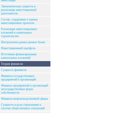
инвестиций
Экономическая сущность и
реализация инвестиционной
деятельности
Состав, содержание и оценка
инвестиционных проектов
Реализация инвестиционных
вложений в капитальное
строительство
Инструменты рынка ценных бумаг
Инвестиционный портфель
Источники финансирования
капитальных вложений
Теория финансов
Сущность финансов
Финансы государственных
предприятий и организаций
Финансы предприятий и организаций
негосударственных форм
собственности
Финансы непроизводственной сферы
Сущность и роль страхования в
системе общественных отношений