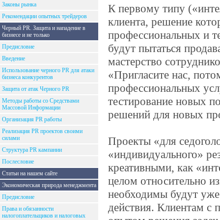
Законы рынка
К первому типу («инт
Рекомендации опытных трейдеров
клиента, решение кото
Черный PR. Защита и нападение в
профессиональных и т
бизнесе и не только
будут пытаться продав
Предисловие
Введение
мастерство сотруднико
Использование черного PR для атаки
«Пригласите нас, пот
бизнеса конкурентов
профессиональных услу
Защита от атак Черного PR
тестирование новых по
Методы работы со Средствами
Массовой Информации
решений для новых пр
Организация PR работы
Реализация PR проектов своими
силами
Проекты «для седогол
Структура PR кампании
«индивидуального» рез
Послесловие
креативными, как «инт
Статьи на нашем сайте
целом относительно из
Экономическая природа менеджмента
необходимы будут уже
Предисловие
действия. Клиентам с
Права и обязанности
налогоплательщиков и налоговых