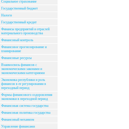
Социальное страхование
Государственный бюджет
Налоги
Государственный кредит
Финансы предприятий и отраслей
материального производства
Финансовый контроль
Финансовое прогнозирование и
планирование
Финансовые ресурсы
Взаимосвязь финансов с
экономическими законами и
экономическими категориями
Экономика республики и роль
финансов в ее регулировании в
переходный период
Формы финансового оздоровления
экономики в переходной период
Финансовая система государства
Финансовая политика государства
Финансовый механизм
Управление финансами