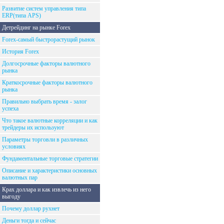
Развитие систем управления типа
ERP(типа APS)
Детрейдинг на рынке Forex
Forex-самый быстрорастущий рынок
История Forex
Долгосрочные факторы валютного
рынка
Краткосрочные факторы валютного
рынка
Правильно выбрать время - залог
успеха
Что такое валютные корреляции и как
трейдеры их используют
Параметры торговли в различных
условиях
Фундаментальные торговые стратегии
Описание и характеристики основных
валютных пар
Крах доллара и как извлечь из него
выгоду
Почему доллар рухнет
Деньги тогда и сейчас