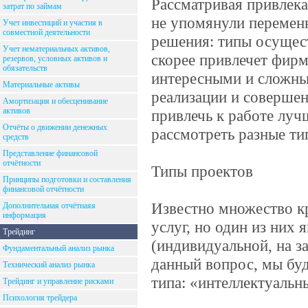
Рассматривая привлек
затрат по займам
не упомянули переменн
Учет инвестиций и участия в
совместной деятельности
решения: типы осущес
Учет нематериальных активов,
скорее привлечет фир
резервов, условных активов и
обязательств
интересными и сложны
Материальные активы
реализации и совершен
Амортизация и обесценивание
активов
привлечь к работе лу
Отчёты о движении денежных
рассмотреть разные ти
средств
Представление финансовой
отчётности
Типы проектов
Принципы подготовки и составления
финансовой отчётности
Известно множество к
Дополнительная отчётнаяя
информация
услуг, но один из них
Трейдинг
(индивидуальной, на за
Фундаментальный анализ рынка
данный вопрос, мы буд
Технический анализ рынка
типа: «интеллектуальн
Трейдинг и управление рисками
Психология трейдера