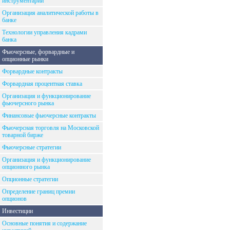
инструментарий
Организация аналитической работы в
банке
Технологии управления кадрами
банка
Фьючерсные, форвардные и
опционные рынки
Форвардные контракты
Форвардная процентная ставка
Организация и функционирование
фьючерсного рынка
Финансовые фьючерсные контракты
Фьючерсная торговля на Московской
товарной бирже
Фьючерсные стратегии
Организация и функционирование
опционного рынка
Опционные стратегии
Определение границ премии
опционов
Инвестиции
Основные понятия и содержание