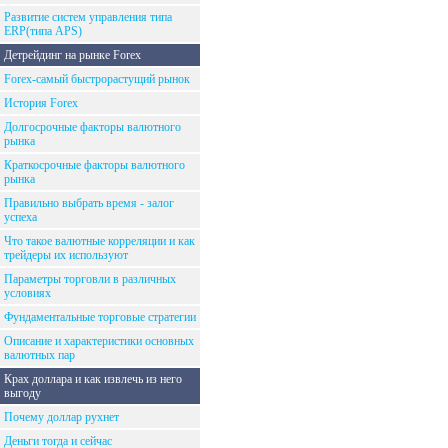
Развитие систем управления типа
ERP(типа APS)
Детрейдинг на рынке Forex
Forex-самый быстрорастущий рынок
История Forex
Долгосрочные факторы валютного
рынка
Краткосрочные факторы валютного
рынка
Правильно выбрать время - залог
успеха
Что такое валютные корреляции и как
трейдеры их используют
Параметры торговли в различных
условиях
Фундаментальные торговые стратегии
Описание и характеристики основных
валютных пар
Крах доллара и как извлечь из него
выгоду
Почему доллар рухнет
Деньги тогда и сейчас