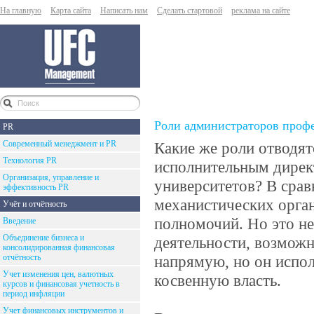
На главную
Карта сайта
Написать нам
Сделать стартовой
реклама на сайте
Роли администраторов профе
PR
Современный менеджмент и PR
Какие же роли отводя
Технология PR
исполнительным дирек
Организация, управление и
университетов? В срав
эффективность PR
механистических орга
Учёт и отчётность
полномочий. Но это н
Введение
Объединение бизнеса и
деятельности, возможн
консолидированная финансовая
отчётность
напрямую, но он испол
Учет изменения цен, валютных
косвенную власть.
курсов и финансовая учетность в
период инфляции
Учет финансовых инструментов и