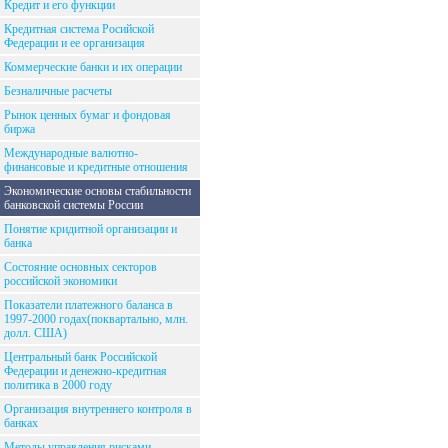
Кредит и его функции
Кредитная система Росийской
Федерации и ее организация
Коммерческие банки и их операции
Безналичные расчеты
Рынок ценных бумаг и фондовая
биржа
Международные валютно-
финансовые и кредитные отношения
Экономические основы стабильности
банковской системы России
Понятие кридитной организации и
банка
Состояние основных секторов
российской экономики
Показатели платежного баланса в
1997-2000 годах(поквартально, млн.
долл. США)
Центральный банк Российской
Федерации и денежно-кредитная
политика в 2000 году
Организация внутреннего контроля в
банках
Методы управления рисками