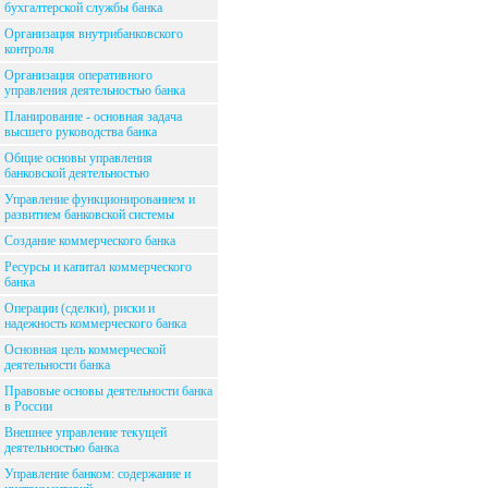
бухгалтерской службы банка
Организация внутрибанковского
контроля
Организация оперативного
управления деятельностью банка
Планирование - основная задача
высшего руководства банка
Общие основы управления
банковской деятельностью
Управление функционированием и
развитием банковской системы
Создание коммерческого банка
Ресурсы и капитал коммерческого
банка
Операции (сделки), риски и
надежность коммерческого банка
Основная цель коммерческой
деятельности банка
Правовые основы деятельности банка
в России
Внешнее управление текущей
деятельностью банка
Управление банком: содержание и