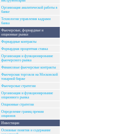
инструментарий
Организация аналитической работы в
банке
Технологии управления кадрами
банка
Фьючерсные, форвардные и
опционные рынки
Форвардные контракты
Форвардная процентная ставка
Организация и функционирование
фьючерсного рынка
Финансовые фьючерсные контракты
Фьючерсная торговля на Московской
товарной бирже
Фьючерсные стратегии
Организация и функционирование
опционного рынка
Опционные стратегии
Определение границ премии
опционов
Инвестиции
Основные понятия и содержание