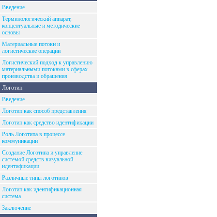
Введение
Терминологический аппарат,
концептуальные и методические
основы
Материальные потоки и
логистические операции
Логистический подход к управлению
материальными потоками в сферах
производства и обращения
Логотип
Введение
Логотип как способ представления
Логотип как средство идентификации
Роль Логотипа в процессе
коммуникации
Создание Логотипа и управление
системой средств визуальной
идентификации
Различные типы логотипов
Логотип как идентификационная
система
Заключение