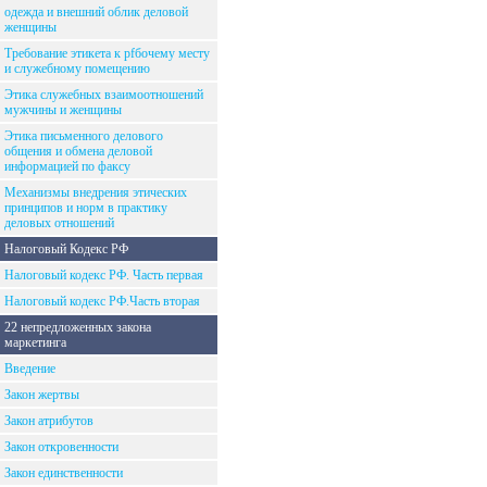
одежда и внешний облик деловой
женщины
Требование этикета к рfбочему месту
и служебному помещению
Этика служебных взаимоотношений
мужчины и женщины
Этика письменного делового
общения и обмена деловой
информацией по факсу
Механизмы внедрения этических
принципов и норм в практику
деловых отношений
Налоговый Кодекс РФ
Налоговый кодекс РФ. Часть первая
Налоговый кодекс РФ.Часть вторая
22 непредложенных закона
маркетинга
Введение
Закон жертвы
Закон атрибутов
Закон откровенности
Закон единственности