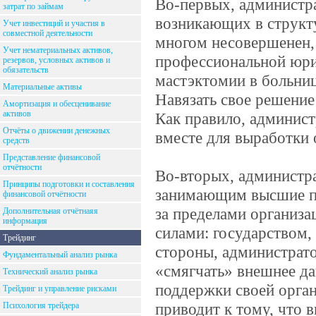
Во-первых, администр
затрат по займам
возникающих в структ
Учет инвестиций и участия в
совместной деятельности
многом несовершенен,
Учет нематериальных активов,
профессиональной юри
резервов, условных активов и
обязательств
мастэктомии в больни
Материальные активы
Навязать свое решение
Амортизация и обесценивание
активов
Как правило, админис
Отчёты о движении денежных
вместе для выработки 
средств
Представление финансовой
отчётности
Во-вторых, администр
Принципы подготовки и составления
занимающим высшие по
финансовой отчётности
за пределами организ
Дополнительная отчётнаяя
информация
силами: государством,
Трейдинг
стороны, администрат
Фундаментальный анализ рынка
«смягчать» внешнее да
Технический анализ рынка
поддержки своей орган
Трейдинг и управление рисками
приводит к тому, что 
Психология трейдера