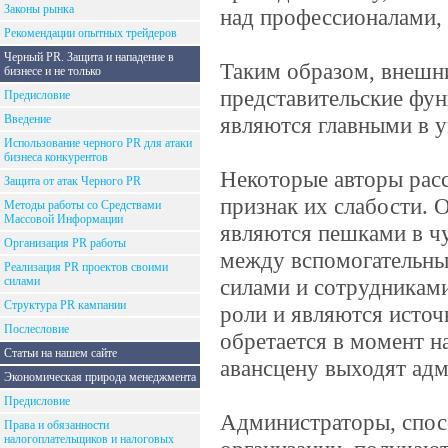
Законы рынка
над профессионалами, 
Рекомендации опытных трейдеров
Черный PR. Защита и нападение в
Таким образом, внешни
бизнесе и не только
представительские фун
Предисловие
Введение
являются главными в 
Использование черного PR для атаки
бизнеса конкурентов
Некоторые авторы рас
Защита от атак Черного PR
признак их слабости. 
Методы работы со Средствами
Массовой Информации
являются пешками в ч
Организация PR работы
между вспомогательн
Реализация PR проектов своими
силами
силами и сотрудникам
Структура PR кампании
роли и являются источ
Послесловие
обретается в момент н
Статьи на нашем сайте
авансцену выходят ад
Экономическая природа менеджмента
Предисловие
Администраторы, спос
Права и обязанности
налогоплательщиков и налоговых