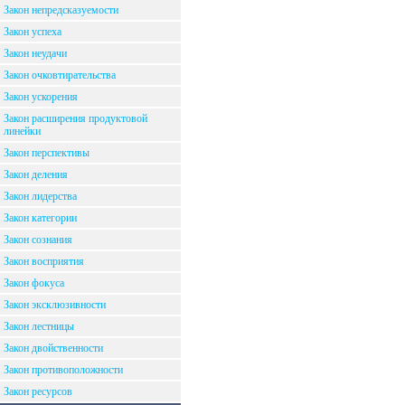
Закон непредсказуемости
Закон успеха
Закон неудачи
Закон очковтирательства
Закон ускорения
Закон расширения продуктовой
линейки
Закон перспективы
Закон деления
Закон лидерства
Закон категории
Закон сознания
Закон восприятия
Закон фокуса
Закон эксклюзивности
Закон лестницы
Закон двойственности
Закон противоположности
Закон ресурсов