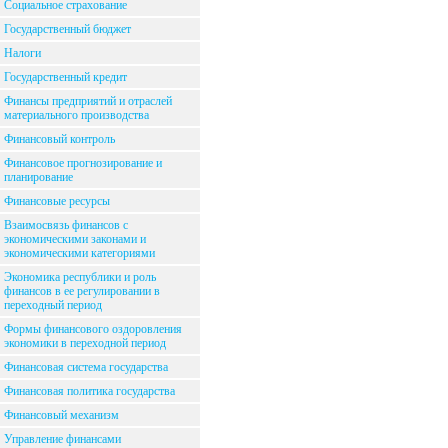
Социальное страхование
Государственный бюджет
Налоги
Государственный кредит
Финансы предприятий и отраслей
материального производства
Финансовый контроль
Финансовое прогнозирование и
планирование
Финансовые ресурсы
Взаимосвязь финансов с
экономическими законами и
экономическими категориями
Экономика республики и роль
финансов в ее регулировании в
переходный период
Формы финансового оздоровления
экономики в переходной период
Финансовая система государства
Финансовая политика государства
Финансовый механизм
Управление финансами