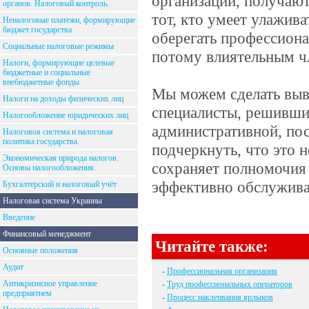
организации, получают
органов. Налоговый контроль.
тот, кто умеет улажива
Неналоговые платежи, формирующие
бюджет государства
оберегать профессиона
Социальные налоговые режимы
потому влиятельным ч
Налоги, формирующие целевые
бюджетные и социальные
внебюджетные фонды
Мы можем сделать выво
Налоги на доходы физических лиц
специалисты, решившие
Налогообложение юридических лиц
административной, пос
Налоговоя система и налоговая
политика государства.
подчеркнуть, что это н
Экономическая природа налогов.
сохраняет полномочия 
Основы налогообложения.
эффективно обслужива
Бухгалтерский и налоговый учёт
Налоговая система Украины
Введение
Финансовый менеджмент
Читайте также:
Основные положения
Аудит
-
Профессиональная организация
Антикризисное управление
-
Труд профессиональных операторов
предприятием
-
Процесс наклеивания ярлыков