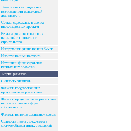
инвестиций
Экономическая сущность и
реализация инвестиционной
деятельности
Состав, содержание и оценка
инвестиционных проектов
Реализация инвестиционных
вложений в капитальное
строительство
Инструменты рынка ценных бумаг
Инвестиционный портфель
Источники финансирования
капитальных вложений
Теория финансов
Сущность финансов
Финансы государственных
предприятий и организаций
Финансы предприятий и организаций
негосударственных форм
собственности
Финансы непроизводственной сферы
Сущность и роль страхования в
системе общественных отношений