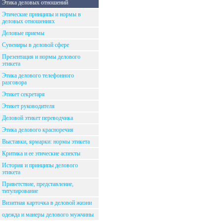
Этика деловых отношений
Этические принципы и нормы в
деловых отношениях
Деловые приемы
Сувениры в деловой сфере
Презентация и нормы делового
этикета
Этика делового телефонного
разговора
Этикет секретаря
Этикет руководителя
Деловой этикет переводчика
Этика делового красноречия
Выставки, ярмарки: нормы этикета
Критика и ее этические аспекты
История и принципы делового
этикета
Приветствие, представление,
титулирование
Визитная карточка в деловой жизни
одежда и манеры делового мужчины