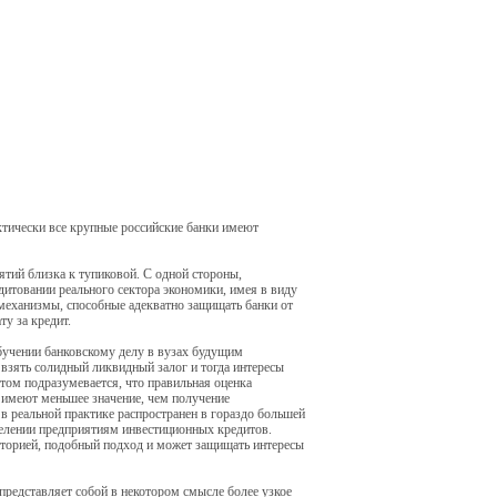
ктически все крупные российские банки имеют
тий близка к тупиковой. С одной стороны,
дитовании реального сектора экономики, имея в виду
 механизмы, способные адекватно защищать банки от
у за кредит.
обучении банковскому делу в вузах будущим
 взять солидный ликвидный залог и тогда интересы
этом подразумевается, что правильная оценка
, имеют меньшее значение, чем получение
в реальной практике распространен в гораздо большей
елении предприятиям инвестиционных кредитов.
сторией, подобный подход и может защищать интересы
представляет собой в некотором смысле более узкое