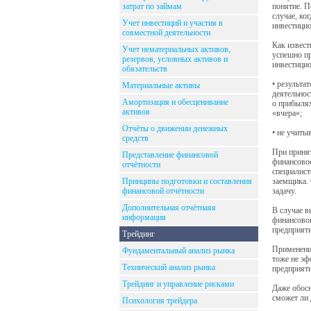
затрат по займам
понятие. П
случае, ко
Учет инвестиций и участия в
инвестицио
совместной деятельности
Как извест
Учет нематериальных активов,
успешно пр
резервов, условных активов и
инвестицио
обязательств
• результа
Материальные активы
деятельнос
Амортизация и обесценивание
о прибылях
активов
«вчера»;
Отчёты о движении денежных
• не учиты
средств
При принят
Представление финансовой
финансовое
отчётности
специалист
Принципы подготовки и составления
заемщика. 
финансовой отчётности
задачу.
Дополнительная отчётнаяя
В случае в
информация
финансовог
предприяти
Трейдинг
Применени
Фундаментальный анализ рынка
тоже не эф
Технический анализ рынка
предприяти
Трейдинг и управление рисками
Даже обосн
сможет ли 
Психология трейдера