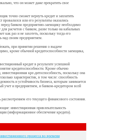
кально, что он может даже прекратить свое
емщик точно сможет вернуть кредит и заплатить
т провалился или его результаты оказались
в перед банком предприятию-заемщику необходимо
 для расчетов с банком, разве только на кабальных
 как раз и не захотеть, поскольку тогда его
ль над своим предприятием.
бежать, при принятии решения о выдаче
одимо, кроме обычной кредитоспособности заемщика,
нвестиционный кредит в результате успешной
понятие кредитоспособности. Кроме обычно
 инвестиционная кре-дитоспособность, поскольку она
сколько характеристик, в том числе: способность
дежность и устойчивость бизнеса, которым занимается
ный учет и предприятием, и банком-кредитором всей
ь рассмотрением его текущего финансового состояния.
ующие: инвестиционная привлекательность
зации (информационное обеспечение кредита).
инвестиционного процесса во времени