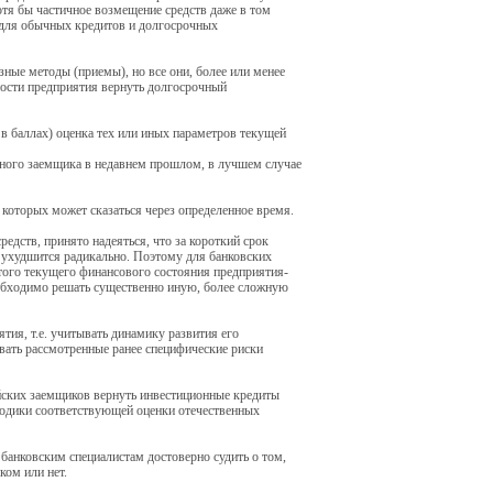
тя бы частичное возмещение средств даже в том
» для обычных кредитов и долгосрочных
зные методы (приемы), но все они, более или менее
ности предприятия вернуть долгосрочный
в баллах) оценка тех или иных параметров текущей
льного заемщика в недавнем прошлом, в лучшем случае
 которых может сказаться через определенное время.
едств, принято надеяться, что за короткий срок
о ухудшится радикально. Поэтому для банковских
этого текущего финансового состояния предприятия-
обходимо решать существенно иную, более сложную
тия, т.е. учитывать динамику развития его
ывать рассмотренные ранее специфические риски
ских заемщиков вернуть инвестиционные кредиты
тодики соответствующей оценки отечественных
банковским специалистам достоверно судить о том,
ком или нет.