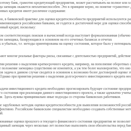
оэтому банк, грамотно кредитующий предприятия, может рассчитывать на полное или хо
гда заемщик окажется неплатежеспособен. Это в принципе верно, но понятие «грамотно
нных кредитов имеет различное содержание.
но, в банковской практике для оценки кредитоспособности предприятий используются ра
именяющиеся российскими банками, не годятся в достаточной мере для оценки способ
нный кредит, поскольку:
том соответствующих поисков и вычислений всегда выступает формализованная (обычно 
ти заемщика, базирующаяся в основном на его отчетных балансах и отчетах
 и убытках, т.е. методы ориентированы на оценку состояния, которое было у потенциа
вают многие реальные факторы риска, связанные с деятельностью предприятий, действие
ии решения о выделении краткосрочного кредита, например, на пополнение оборотных ср
 положение заемщика существенно не изменится, а уж тем более маловероятно, что он
ов задача в данном случае сводится в основном к возможно более достоверной оценке 
Однако при принятии решения о выделении долгосрочного инвестиционного кредита не
ыдачи инвестиционного кредита необходимо прогнозировать будущее состояние предприя
о состояния при реализации данного инвестиционного проекта, а также адекватно учит
я. Здесь нужны принципиально иные подходы со стороны банковских работников.
е зарубежных методик оценки кредитоспособности для выявления возможностей россий
фективно. Российским банковским специалистам необходимо создавать собственные ме
й.
ованные оценки прошлого и текущего финансового состояния предприятия не позволят 
данный заемщик через несколько лет полностью выполнить свои обязательства перед бан