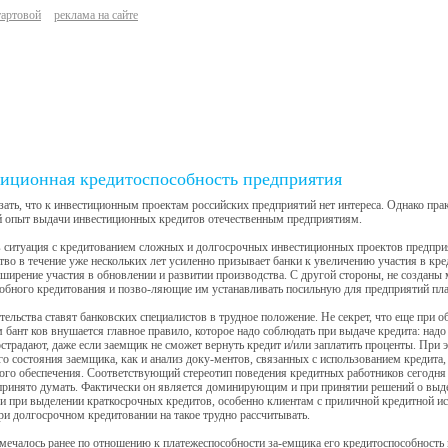
тартовой
реклама на сайте
иционная кредитоспособность предприятия
зать, что к инвестиционным проектам российских предприятий нет интереса. Однако пра
й опыт выдачи инвестиционных кредитов отечественным предприятиям.
 ситуация с кредитованием сложных и долгосрочных инвестиционных проектов предприя
тво в течение уже нескольких лет усиленно призывает банки к увеличению участия в кре
ширение участия в обновлении и развитии производства. С другой стороны, не созданы
обного кредитования и позво-ляющие им устанавливать посильную для предприятий плат
тельства ставят банковских специалистов в трудное положение. Не секрет, что еще при 
 бант ков внушается главное правило, которое надо соблюдать при выдаче кредита: надо
острадают, даже если заемщик не сможет вернуть кредит и/или заплатить проценты. При 
о состояния заемщика, как и анализ доку-ментов, связанных с использованием кредита
ого обеспечения. Соответствующий стереотип поведения кредитных работников сегодня 
принято думать. Фактически он является доминирующим и при принятии решений о выд
и при выделении краткосрочных кредитов, особенно клиентам с приличной кредитной и
при долгосрочном кредитовании на такое трудно рассчитывать.
мечалось ранее по отношению к платежеспособности за-емщика его кредитоспособность 