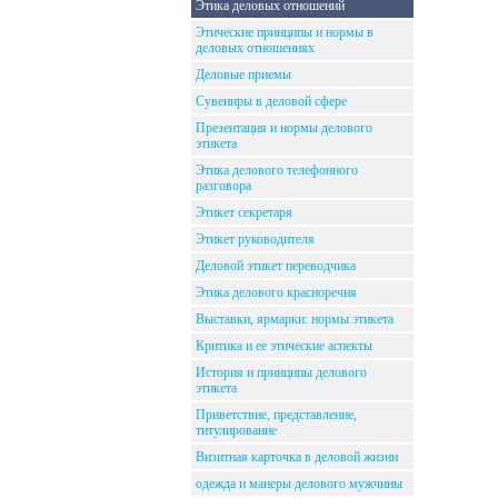
Этика деловых отношений
Этические принципы и нормы в
деловых отношениях
Деловые приемы
Сувениры в деловой сфере
Презентация и нормы делового
этикета
Этика делового телефонного
разговора
Этикет секретаря
Этикет руководителя
Деловой этикет переводчика
Этика делового красноречия
Выставки, ярмарки: нормы этикета
Критика и ее этические аспекты
История и принципы делового
этикета
Приветствие, представление,
титулирование
Визитная карточка в деловой жизни
одежда и манеры делового мужчины