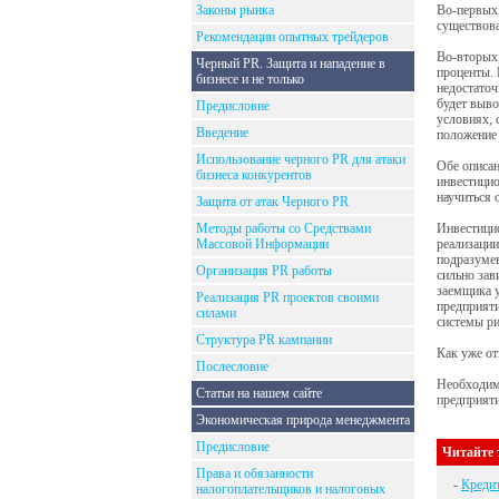
Законы рынка
Во-первых,
существова
Рекомендации опытных трейдеров
Во-вторых,
Черный PR. Защита и нападение в
проценты. 
бизнесе и не только
недостато
будет выво
Предисловие
условиях, 
Введение
положение 
Использование черного PR для атаки
Обе описан
бизнеса конкурентов
инвестицио
научиться 
Защита от атак Черного PR
Методы работы со Средствами
Инвестицио
Массовой Информации
реализации
подразумев
Организация PR работы
сильно зав
заемщика у
Реализация PR проектов своими
предприяти
силами
системы р
Структура PR кампании
Как уже от
Послесловие
Необходимо
Статьи на нашем сайте
предприяти
Экономическая природа менеджмента
Предисловие
Читайте 
Права и обязанности
-
Кредит
налогоплательщиков и налоговых