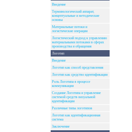
Введение
Терминологический аппарат,
концептуальные и методические
основы
Материальные потоки и
логистические операции
Логистический подход к управлению
материальными потоками в сферах
производства и обращения
Логотип
Введение
Логотип как способ представления
Логотип как средство идентификации
Роль Логотипа в процессе
коммуникации
Создание Логотипа и управление
системой средств визуальной
идентификации
Различные типы логотипов
Логотип как идентификационная
система
Заключение