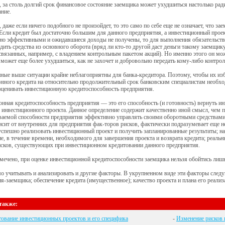
 за столь долгий срок финансовое состояние заемщика может ухудшиться настолько ради
ние.
 даже если ничего подобного не произойдет, то это само по себе еще не означает, что за
Если кредит был достаточно большим для данного предприятия, а инвестиционный проек
чно эффективными и ожидавшиеся доходы не получены, то для выполнения обязательст
дить средства из основного оборота (вряд ли кто-то другой даст деньги такому заемщику
связанных, например, с владением контрольным пакетом акций). Но именно этого он может
может еще более ухудшиться, как не захочет и добровольно передать кому-либо контро
ные выше ситуации крайне неблагоприятны для банка-кредитора. Поэтому, чтобы их из
нного кредита на относительно продолжительный срок банковским специалистам необх
оценивать инвестиционную кредитоспособность предприятия.
нная кредитоспособность предприятия — это его способность (и готовность) вернуть и
 инвестиционного проекта. Данное определение содержит качественно иной смысл, чем 
аемой способности предприятия эффективно управлять своими оборотными средствами,
исит от внутренних для предприятия фак-торов рисков, фактически подразумевает еще не
спешно реализовать инвестиционный проект и получить запланированные результаты; на
е, в течение времени, необходимого для завершения проекта и возврата кредита; реаль
исков, существующих при инвестиционном кредитовании данного предприятия.
мечено, при оценке инвестиционной кредитоспособности заемщика нельзя обойтись лиш
 учитывать и анализировать и другие факторы. В укрупненном виде эти факторы след
я-заемщика; обеспечение кредита (имущественное); качество проекта и плана его реали
также:
ование инвестиционных проектов и его специфика
-
Изменение рисков 