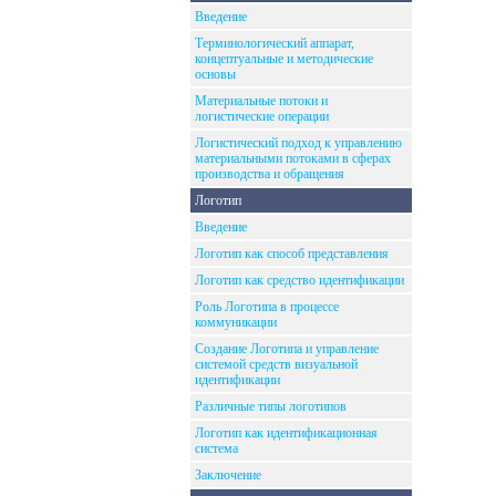
Введение
Терминологический аппарат,
концептуальные и методические
основы
Материальные потоки и
логистические операции
Логистический подход к управлению
материальными потоками в сферах
производства и обращения
Логотип
Введение
Логотип как способ представления
Логотип как средство идентификации
Роль Логотипа в процессе
коммуникации
Создание Логотипа и управление
системой средств визуальной
идентификации
Различные типы логотипов
Логотип как идентификационная
система
Заключение