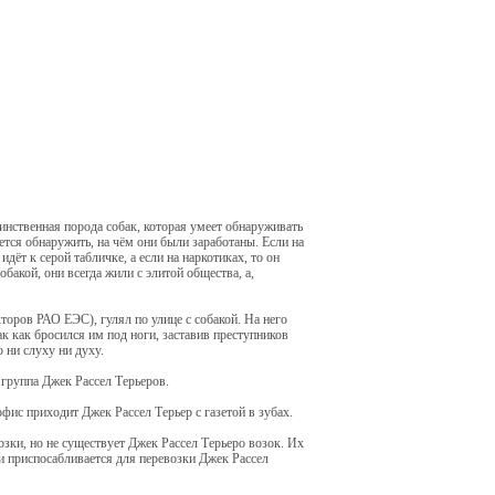
динственная порода собак, которая умеет обнаруживать
ется обнаружить, на чём они были заработаны. Если на
дёт к серой табличке, а если на наркотиках, то он
бакой, они всегда жили с элитой общества, а,
оров РАО ЕЭС), гулял по улице с собакой. На него
к как бросился им под ноги, заставив преступников
о ни слуху ни духу.
 группа Джек Рассел Терьеров.
фис приходит Джек Рассел Терьер с газетой в зубах.
зки, но не существует Джек Рассел Терьеро возок. Их
и приспосабливается для перевозки Джек Рассел