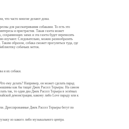
ми, что часто многие делают дома.
ресны для рассматривания собаками. То есть это
нтересы и пристрастия. Такая газета может
, сохраняющих запах и эта газета будет переносить
ьно изучают. Следовательно, можно разнообразить
 Таким образом, собака сможет прогуляться туда, где
библиотеку собачьих меток.
а и их собаки.
Что ему делать? Например, он может сделать парад
м машины как бы тащат Джек Рассел Терьеры. На самом
лать так, то один два Джек Рассел Терьера в зелёных
айской демонстрации, какому либо Love параду или к
гли. Дрессированные Джек Рассел Терьеры бегут по
узыку из какого либо музыкального центра.