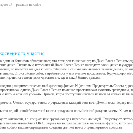
тартовой
реклама на сайте
косвенного участия
о один из банкиров обнаруживает, что хотя деньги не пахнут, но Джек Рассел Терьеры е
ние денег. Специально натасканный Джек Рассел Терьер исследует пачки денег и умудря
рговле, то понюхав он идёт к белой табличке. Если это отмываются темные деньги, то он и
бы шприц. Это свойство собак выработалось у них местом проживания. Будучи дорогой со
ьно, научились генетически чувствовать, где и какой бизнес делался.
ажданин, например генеральный директор фирмы N (или там Председатель Совета директ
 преступника, однако Джек Рассел Терьер помешал преступникам схватить гражданина, та
я о него, а хозяину убежать. Причём, когда преступники встали на ноги от собаки не был
ротеста. Около государственного учреждения каждый день воет Джек Рассел Терьер или
ьство одной новой бесплатной газеты придумало новый способ раздачи газеты. К вам в о
уют коневозки, т.е. специальные грузовики для перевозки лошадей. Существуют скотово
ать на базе автомобиля ОКА. Задняя часть превращается в маленький фургон, который 
Цена собаки вполне оправдывает создание для неё нового транспортного средства.