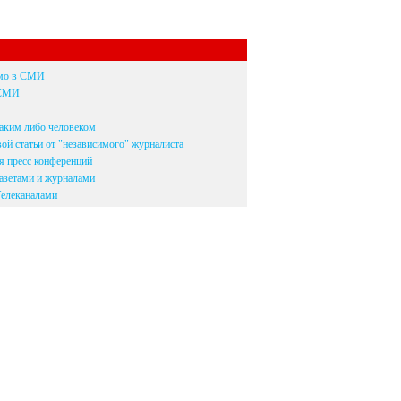
ьмо в СМИ
 СМИ
ким либо человеком
ой статьи от "независимого" журналиста
я пресс конференций
азетами и журналами
Телеканалами