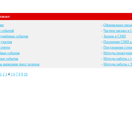
также:
ние
-
Официальное пис
я событий
-
Частное письмо в
единённые события
-
Звонок в СМИ
 участия
-
Посещение СМИ ка
ответа
-
Предложение готов
йные события
-
Методы проведени
вые события
-
Методы работы с г
 написания пресс релизов
-
Методы работы с 
1
2
3
4
5
6
7
8
9
10