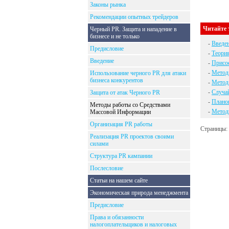
Законы рынка
Рекомендации опытных трейдеров
Читайте 
Черный PR. Защита и нападение в
бизнесе и не только
-
Введе
Предисловие
-
Теори
Введение
-
Присо
-
Метод
Использование черного PR для атаки
бизнеса конкурентов
-
Метод 
-
Случа
Защита от атак Черного PR
-
Плано
Методы работы со Средствами
-
Методы
Массовой Информации
Организация PR работы
Страницы:
Реализация PR проектов своими
силами
Структура PR кампании
Послесловие
Статьи на нашем сайте
Экономическая природа менеджмента
Предисловие
Права и обязанности
налогоплательщиков и налоговых