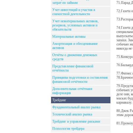
затрат по займам
71.Парад Д
Учет инвестиций и участия в
72.Газета 
совместной деятельности
73.Рестора
Учет нематериальных активов,
резервов, условных активов и
74.Газета 
обязательств
специальна
выпускатьс
Материальные активы
запахи. За
Амортизация и обесценивание
собачью жи
активов
никогда не
Отчёты о движении денежных
75.Конкурс
средств
76.Бильярд
Представление финансовой
отчётности
77.Фитнес 
Принципы подготовки и составления
78.Брачное
финансовой отчётности
79.Предста
Дополнительная отчётнаяя
собачьих у
информация
деле они, 
масках буд
Трейдинг
карнавалу.
Фундаментальный анализ рынка
80.Джек Ра
Технический анализ рынка
этим дорож
Трейдинг и управление рисками
81.Промоуш
Психология трейдера