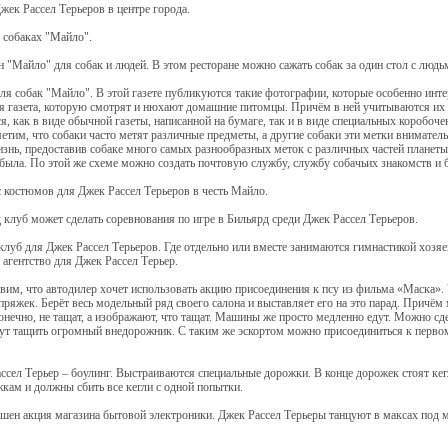
жек Рассел Терьеров в центре города.
о собаках "Майло".
н "Майло" для собак и людей. В этом ресторане можно сажать собак за один стол с людь
для собак "Майло". В этой газете публикуются такие фотографии, которые особенно инте
я газета, которую смотрят и нюхают домашние питомцы. Причём в ней учитываются их и
я, как в виде обычной газеты, написанной на бумаге, так и в виде специальных коробочек
метим, что собаки часто метят различные предметы, а другие собаки эти метки внимател
знь, предоставив собаке много самых разнообразных меток с различных частей планеты.
 была. По этой же схеме можно создать почтовую службу, службу собачьих знакомств и 
 костюмов для Джек Рассел Терьеров в честь Майло.
 клуб может сделать соревнования по игре в Бильярд среди Джек Рассел Терьеров.
клуб для Джек Рассел Терьеров. Где отдельно или вместе занимаются гимнастикой хозяев
 агентство для Джек Рассел Терьер.
вим, что автодилер хочет использовать акцию присоединения к псу из фильма «Маска». 
пряжек. Берёт весь модельный ряд своего салона и выставляет его на это парад. Причё
конечно, не тащат, а изображают, что тащат. Машины же просто медленно едут. Можно сде
ут тащить огромный внедорожник. С таким же эскортом можно присоединиться к первом
ссел Терьер – боулинг. Выстраиваются специальные дорожки. В конце дорожек стоят ке
кам и должны сбить все кегли с одной попытки.
ен акция магазина бытовой электроники. Джек Рассел Терьеры танцуют в максах под м