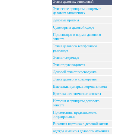
Этика деловых отношений
Этические принципы и нормы в
деловых отношениях
Деловые приемы
Сувениры в деловой сфере
Презентация и нормы делового
этикета
Этика делового телефонного
разговора
Этикет секретаря
Этикет руководителя
Деловой этикет переводчика
Этика делового красноречия
Выставки, ярмарки: нормы этикета
Критика и ее этические аспекты
История и принципы делового
этикета
Приветствие, представление,
титулирование
Визитная карточка в деловой жизни
одежда и манеры делового мужчины