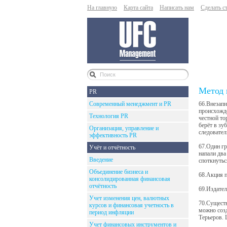
На главную
Карта сайта
Написать нам
Сделать с
Метод 
PR
Современный менеджмент и PR
66.Внезапн
происхожде
Технология PR
честной то
берёт в зу
Организация, управление и
следовател
эффективность PR
67.Один гр
Учёт и отчётность
напали два
Введение
споткнутьс
Объединение бизнеса и
68.Акция п
консолидированная финансовая
отчётность
69.Издател
Учет изменения цен, валютных
70.Существ
курсов и финансовая учетность в
можно созд
период инфляции
Терьеров. 
Учет финансовых инструментов и