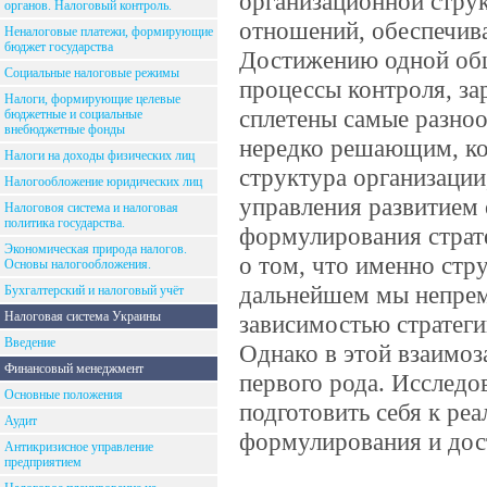
организационной стру
органов. Налоговый контроль.
отношений, обеспечив
Неналоговые платежи, формирующие
бюджет государства
Достижению одной общ
Социальные налоговые режимы
процессы контроля, за
Налоги, формирующие целевые
сплетены самые разноо
бюджетные и социальные
внебюджетные фонды
нередко решающим, ко
Налоги на доходы физических лиц
структура организаци
Налогообложение юридических лиц
управления развитием 
Налоговоя система и налоговая
политика государства.
формулирования страте
Экономическая природа налогов.
о том, что именно стру
Основы налогообложения.
дальнейшем мы непрем
Бухгалтерский и налоговый учёт
Налоговая система Украины
зависимостью стратег
Введение
Однако в этой взаимо
Финансовый менеджмент
первого рода. Исследо
Основные положения
подготовить себя к ре
Аудит
формулирования и дос
Антикризисное управление
предприятием