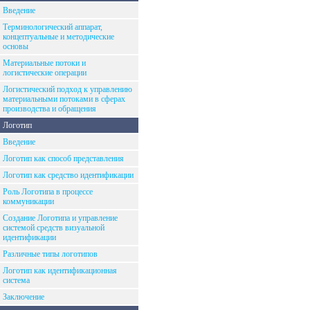
Введение
Терминологический аппарат,
концептуальные и методические
основы
Материальные потоки и
логистические операции
Логистический подход к управлению
материальными потоками в сферах
производства и обращения
Логотип
Введение
Логотип как способ представления
Логотип как средство идентификации
Роль Логотипа в процессе
коммуникации
Создание Логотипа и управление
системой средств визуальной
идентификации
Различные типы логотипов
Логотип как идентификационная
система
Заключение