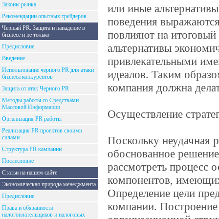
Законы рынка
или иные альтернативы
Рекомендации опытных трейдеров
поведения выражаются
Черный PR. Защита и нападение в
повлияют на итоговый 
бизнесе и не только
альтернативы экономич
Предисловие
Введение
привлекательными име
Использование черного PR для атаки
идеалов. Таким образо
бизнеса конкурентов
компания должна делат
Защита от атак Черного PR
Методы работы со Средствами
Массовой Информации
Осуществление страте
Организация PR работы
Реализация PR проектов своими
силами
Поскольку неудачная р
Структура PR кампании
обоснованное решение
Послесловие
рассмотреть процесс о
Статьи на нашем сайте
компонентов, имеющих
Экономическая природа менеджмента
Определение цели пре
Предисловие
компании. Построение
Права и обязанности
налогоплательщиков и налоговых