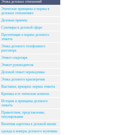
Этика деловых отношений
Этические принципы и нормы в
деловых отношениях
Деловые приемы
Сувениры в деловой сфере
Презентация и нормы делового
этикета
Этика делового телефонного
разговора
Этикет секретаря
Этикет руководителя
Деловой этикет переводчика
Этика делового красноречия
Выставки, ярмарки: нормы этикета
Критика и ее этические аспекты
История и принципы делового
этикета
Приветствие, представление,
титулирование
Визитная карточка в деловой жизни
одежда и манеры делового мужчины