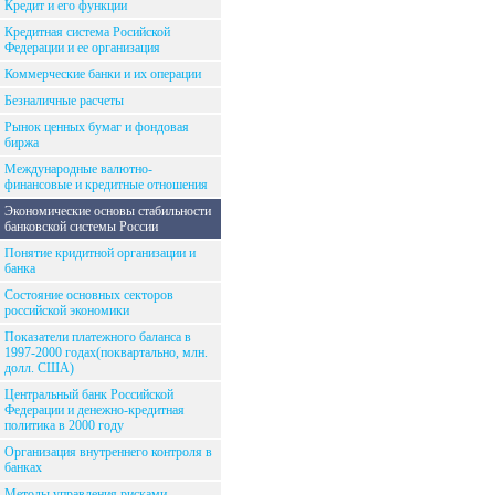
Кредит и его функции
Кредитная система Росийской
Федерации и ее организация
Коммерческие банки и их операции
Безналичные расчеты
Рынок ценных бумаг и фондовая
биржа
Международные валютно-
финансовые и кредитные отношения
Экономические основы стабильности
банковской системы России
Понятие кридитной организации и
банка
Состояние основных секторов
российской экономики
Показатели платежного баланса в
1997-2000 годах(поквартально, млн.
долл. США)
Центральный банк Российской
Федерации и денежно-кредитная
политика в 2000 году
Организация внутреннего контроля в
банках
Методы управления рисками