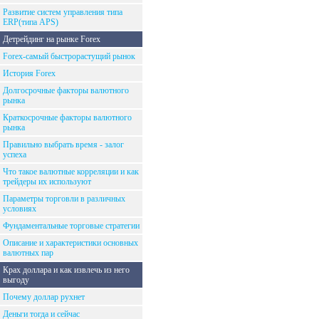
Развитие систем управления типа
ERP(типа APS)
Детрейдинг на рынке Forex
Forex-самый быстрорастущий рынок
История Forex
Долгосрочные факторы валютного
рынка
Краткосрочные факторы валютного
рынка
Правильно выбрать время - залог
успеха
Что такое валютные корреляции и как
трейдеры их используют
Параметры торговли в различных
условиях
Фундаментальные торговые стратегии
Описание и характеристики основных
валютных пар
Крах доллара и как извлечь из него
выгоду
Почему доллар рухнет
Деньги тогда и сейчас