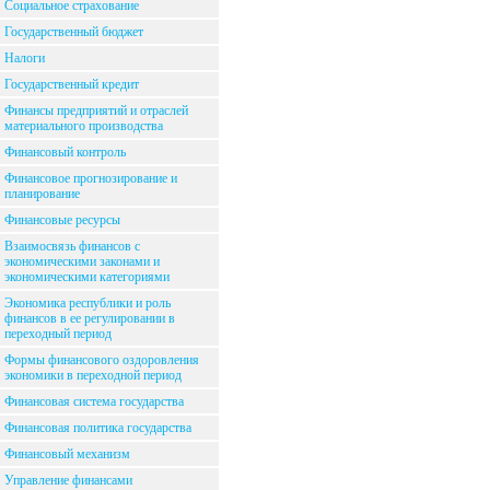
Социальное страхование
Государственный бюджет
Налоги
Государственный кредит
Финансы предприятий и отраслей
материального производства
Финансовый контроль
Финансовое прогнозирование и
планирование
Финансовые ресурсы
Взаимосвязь финансов с
экономическими законами и
экономическими категориями
Экономика республики и роль
финансов в ее регулировании в
переходный период
Формы финансового оздоровления
экономики в переходной период
Финансовая система государства
Финансовая политика государства
Финансовый механизм
Управление финансами