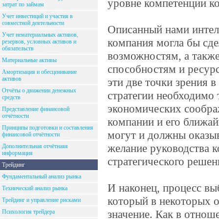
уровне компетенции к
затрат по займам
Учет инвестиций и участия в
совместной деятельности
Описанный нами интелл
Учет нематериальных активов,
компания могла бы сд
резервов, условных активов и
обязательств
возможностям, а также
Материальные активы
способностям и ресурс
Амортизация и обесценивание
активов
эти две точки зрения 
Отчёты о движении денежных
стратегии необходимо 
средств
экономических соображ
Представление финансовой
отчётности
компании и его ближа
Принципы подготовки и составления
могут и должны оказыв
финансовой отчётности
желание руководства 
Дополнительная отчётнаяя
информация
стратегического решен
Трейдинг
Фундаментальный анализ рынка
И наконец, процесс выб
Технический анализ рынка
который в некоторых о
Трейдинг и управление рисками
значение. Как в отнош
Психология трейдера