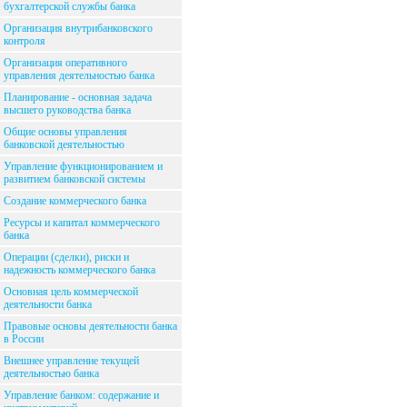
бухгалтерской службы банка
Организация внутрибанковского
контроля
Организация оперативного
управления деятельностью банка
Планирование - основная задача
высшего руководства банка
Общие основы управления
банковской деятельностью
Управление функционированием и
развитием банковской системы
Создание коммерческого банка
Ресурсы и капитал коммерческого
банка
Операции (сделки), риски и
надежность коммерческого банка
Основная цель коммерческой
деятельности банка
Правовые основы деятельности банка
в России
Внешнее управление текущей
деятельностью банка
Управление банком: содержание и