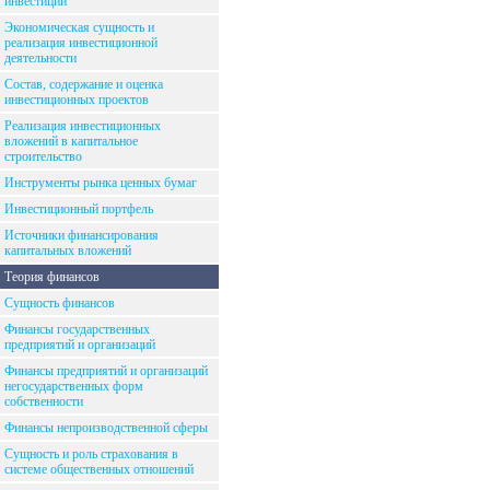
инвестиций
Экономическая сущность и
реализация инвестиционной
деятельности
Состав, содержание и оценка
инвестиционных проектов
Реализация инвестиционных
вложений в капитальное
строительство
Инструменты рынка ценных бумаг
Инвестиционный портфель
Источники финансирования
капитальных вложений
Теория финансов
Сущность финансов
Финансы государственных
предприятий и организаций
Финансы предприятий и организаций
негосударственных форм
собственности
Финансы непроизводственной сферы
Сущность и роль страхования в
системе общественных отношений