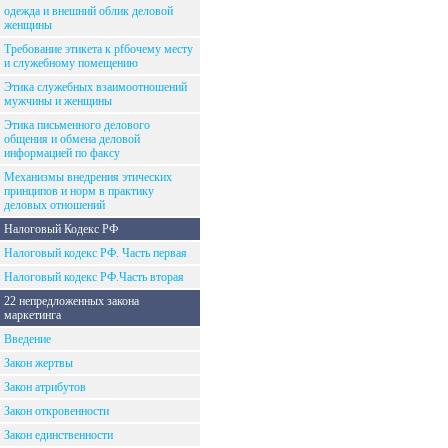
одежда и внешний облик деловой
женщины
Требование этикета к рfбочему месту
и служебному помещению
Этика служебных взаимоотношений
мужчины и женщины
Этика письменного делового
общения и обмена деловой
информацией по факсу
Механизмы внедрения этических
принципов и норм в практику
деловых отношений
Налоговый Кодекс РФ
Налоговый кодекс РФ. Часть первая
Налоговый кодекс РФ.Часть вторая
22 непредложенных закона
маркетинга
Введение
Закон жертвы
Закон атрибутов
Закон откровенности
Закон единственности