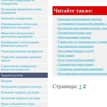
Налоговое планирование на
предприятиии
Читайте также:
Организация финансовой службы
предприятия
Финансовое планирование
-
Концепция корпоративной стратегии
-
Соотношение возможностей компании и
Информационное обеспечение
финансового менеджера
-
Воздействие конкуренции на форму стра
-
Противоборствующие силы
Финансовые инструменты в
деятельности предприятия
-
Формулирование стратегии
-
Руководство по стратегическому позиц
Формирование и использование
финансовых рисурсов
-
Ракетоноситель (организация)
-
Боеголовка (товары и услуги)
Управление активами предприятия
-
Цели (рынки)
Управление движением денежных
-
Цель (стратегические позиции)
средств
-
Соперничество (конкуренция)
Стратегическое планирование
-
Стержневые компетенции корпорации
финансовой активности
-
Переосмысление компетенции корпорац
Трудовой договор
Введение
Страницы:
1
2
Прекращение трудового договора
Изменение трудового договора
Заключение трудового договора
Права и обязанности сторон