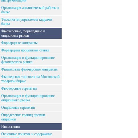
инструментарий
Организация аналитической работы в
банке
Технологии управления кадрами
банка
Фьючерсные, форвардные и
опционные рынки
Форвардные контракты
Форвардная процентная ставка
Организация и функционирование
фьючерсного рынка
Финансовые фьючерсные контракты
Фьючерсная торговля на Московской
товарной бирже
Фьючерсные стратегии
Организация и функционирование
опционного рынка
Опционные стратегии
Определение границ премии
опционов
Инвестиции
Основные понятия и содержание