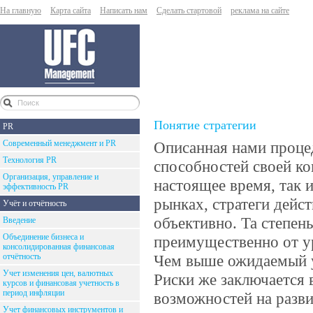
На главную
Карта сайта
Написать нам
Сделать стартовой
реклама на сайте
Понятие стратегии
PR
Современный менеджмент и PR
Описанная нами процед
Технология PR
способностей своей к
Организация, управление и
настоящее время, так 
эффективность PR
рынках, стратеги дейс
Учёт и отчётность
объективно. Та степень
Введение
Объединение бизнеса и
преимущественно от у
консолидированная финансовая
отчётность
Чем выше ожидаемый у
Учет изменения цен, валютных
Риски же заключается
курсов и финансовая учетность в
период инфляции
возможностей на разв
Учет финансовых инструментов и