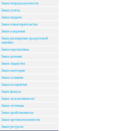
Закон непредсказуемости
Закон успеха
Закон неудачи
Закон очковтирательства
Закон ускорения
Закон расширения продуктовой
линейки
Закон перспективы
Закон деления
Закон лидерства
Закон категории
Закон сознания
Закон восприятия
Закон фокуса
Закон эксклюзивности
Закон лестницы
Закон двойственности
Закон противоположности
Закон ресурсов