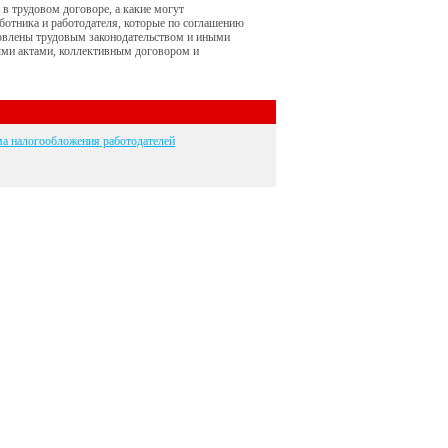
 в трудовом договоре, а какие могут
аботника и работодателя, которые по соглашению
ановлены трудовым законодательством и иными
ми актами, коллективным договором и
а налогообложения работодателей