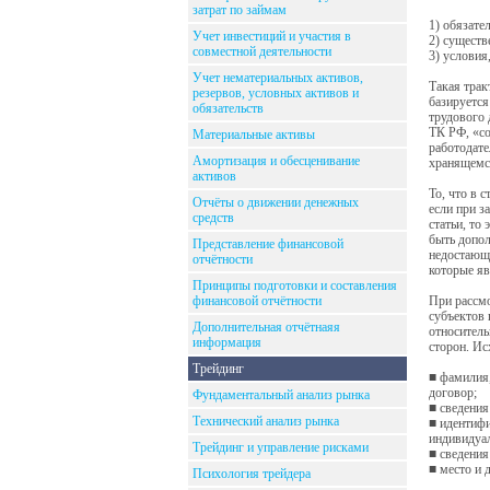
затрат по займам
1) обязате
Учет инвестиций и участия в
2) существ
совместной деятельности
3) условия
Учет нематериальных активов,
Такая трак
резервов, условных активов и
базируется
обязательств
трудового 
ТК РФ, «со
Материальные активы
работодате
Амортизация и обесценивание
хранящемся
активов
То, что в 
Отчёты о движении денежных
если при з
средств
статьи, то
быть допол
Представление финансовой
недостающ
отчётности
которые яв
Принципы подготовки и составления
финансовой отчётности
При рассмо
субъектов 
Дополнительная отчётнаяя
относитель
информация
сторон. Ис
Трейдинг
■ фамилия,
договор;
Фундаментальный анализ рынка
■ сведения
Технический анализ рынка
■ идентифи
индивидуа
Трейдинг и управление рисками
■ сведения
■ место и 
Психология трейдера