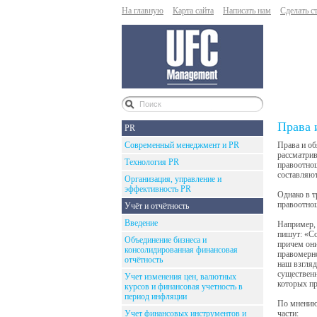
На главную
Карта сайта
Написать нам
Сделать с
Права 
PR
Современный менеджмент и PR
Права и об
рассматрив
Технология PR
правоотнош
составляют
Организация, управление и
эффективность PR
Однако в т
правоотнош
Учёт и отчётность
Введение
Например, 
пишут: «Со
Объединение бизнеса и
причем они
консолидированная финансовая
правомерно
отчётность
наш взгляд
существенн
Учет изменения цен, валютных
которых пр
курсов и финансовая учетность в
период инфляции
По мнению 
Учет финансовых инструментов и
части: