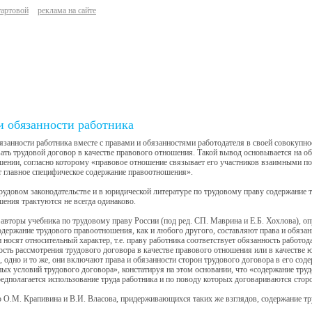
тартовой
реклама на сайте
и обязанности работника
язанности работника вместе с правами и обязанностями работодателя в своей совокупно
ать трудовой договор в качестве правового отношения. Такой вывод основывается на о
ении, согласно которому «правовое отношение связывает его участников взаимными п
 главное специфическое содержание правоотношения».
рудовом законодательстве и в юридической литературе по трудовому праву содержание 
ения трактуются не всегда одинаково.
авторы учебника по трудовому праву России (под ред. СП. Маврина и Е.Б. Хохлова), о
держание трудового правоотношения, как и любого другого, составляют права и обязанно
 носят относительный характер, т.е. праву работника соответствует обязанность работод
сть рассмотрения трудового договора в качестве правового отношения или в качестве 
, одно и то же, они включают права и обязанности сторон трудового договора в его содер
ых условий трудового договора», констатируя на этом основании, что «содержание трудо
едполагается использование труда работника и по поводу которых договариваются стор
О.М. Крапивина и В.И. Власова, придерживающихся таких же взглядов, содержание тр