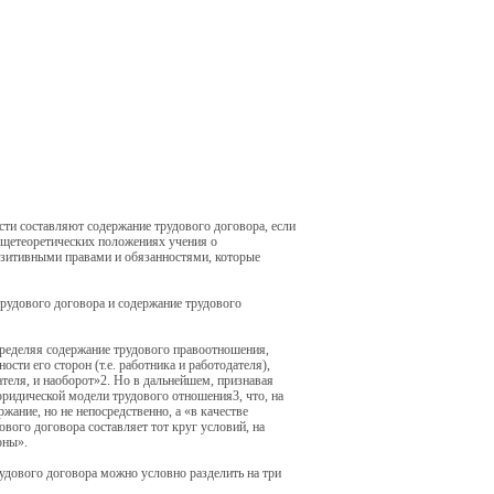
сти составляют содержание трудового договора, если
бщетеоретических положениях учения о
озитивными правами и обязанностями, которые
трудового договора и содержание трудового
пределяя содержание трудового правоотношения,
сти его сторон (т.е. работника и работодателя),
ателя, и наоборот»2. Но в дальнейшем, признавая
юридической модели трудового отношения3, что, на
жание, но не непосредственно, а «в качестве
вого договора составляет тот круг условий, на
оны».
удового договора можно условно разделить на три