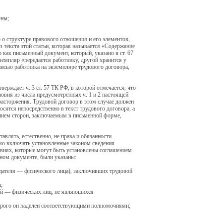
ены;
о структуре правового отношения и его элементов,
з текста этой статьи, которая называется «Содержание
 как письменный документ, который, указано в ст. 67
земпляр «передается работнику, другой хранится у
исью работника на экземпляре трудового договора,
верждает ч. 3 ст. 57 ТК РФ, в которой отмечается, что
ловия из числа предусмотренных ч. 1 и 2 настоящей
 расторжения. Трудовой договор в этом случае должен
ятся непосредственно в текст трудового договора, а
нием сторон, заключаемым в письменной форме,
авлять, естественно, не права и обязанности
имо включать установленные законом сведения
овиях, которые могут быть установлены соглашением
енном документе, были указаны:
одателя — физического лица), заключивших трудовой
;
ей — физических лиц, не являющихся
оторого он наделен соответствующими полномочиями;