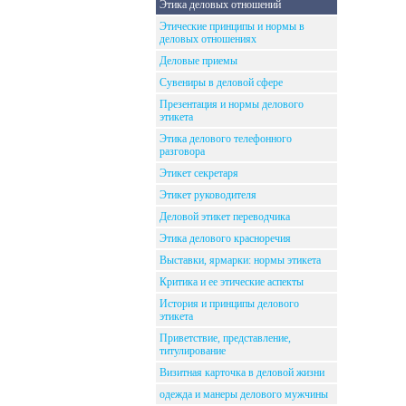
Этика деловых отношений
Этические принципы и нормы в
деловых отношениях
Деловые приемы
Сувениры в деловой сфере
Презентация и нормы делового
этикета
Этика делового телефонного
разговора
Этикет секретаря
Этикет руководителя
Деловой этикет переводчика
Этика делового красноречия
Выставки, ярмарки: нормы этикета
Критика и ее этические аспекты
История и принципы делового
этикета
Приветствие, представление,
титулирование
Визитная карточка в деловой жизни
одежда и манеры делового мужчины