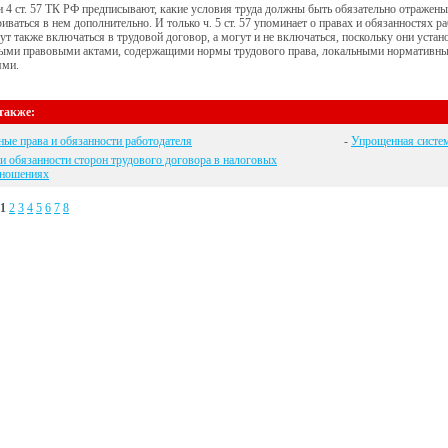
 и 4 ст. 57 ТК РФ предписывают, какие условия труда должны быть обязательно отражены
иваться в нем дополнительно. И только ч. 5 ст. 57 упоминает о правах и обязанностях р
ут также включаться в трудовой договор, а могут и не включаться, поскольку они уст
ыми правовыми актами, содержащими нормы трудового права, локальными нормативны
ями.
также:
ые права и обязанности работодателя
-
Упрощенная систем
и обязанности сторон трудового договора в налоговых
тношениях
1
2
3
4
5
6
7
8