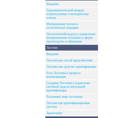
Введение
Терминологический аппарат,
концептуальные и методические
основы
Материальные потоки и
логистические операции
Логистический подход к управлению
материальными потоками в сферах
производства и обращения
Логотип
Введение
Логотип как способ представления
Логотип как средство идентификации
Роль Логотипа в процессе
коммуникации
Создание Логотипа и управление
системой средств визуальной
идентификации
Различные типы логотипов
Логотип как идентификационная
система
Заключение