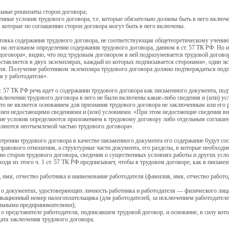
льные реквизиты сторон договора;
енные условия трудового договора, т.е. которые обязательно должны быть в него включ
, которые по соглашению сторон договора могут быть в него включены.
товка содержания трудового договора, не соответствующая общетеоретическому учению 
 на легальном определении содержания трудового договора, данном в ст. 57 ТК РФ. Но и
договора», видно, что под трудовым договором в ней подразумевается трудовой договор
ставляется в двух экземплярах, каждый из которых подписывается сторонами», один эк
ля. Получение работником экземпляра трудового договора должно подтверждаться подп
 у работодателя».
ст. 57 ТК РФ речь идет о содержании трудового договора как письменного документа, подт
аключении трудового договора в него не были включены какие-либо сведения и (или) ус
 это не является основанием для признания трудового договора не заключенным или его
нен недостающими сведениями и (или) условиями. «При этом недостающие сведения внос
ие условия определяются приложением к трудовому договору либо отдельным соглаше
ляются неотъемлемой частью трудового договора».
трении трудового договора в качестве письменного документа его содержание будут сост
правового отношения, а структурные части документа, его разделы, в которые необход
но сторон трудового договора, сведения о существенных условиях работы и других усл
ходя из этого ч. 1 ст. 57 ТК РФ предписывает, чтобы в трудовом договоре, как в письм
 имя, отчество работника и наименование работодателя (фамилия, имя, отчество работ
 о документах, удостоверяющих личность работника и работодателя — физического лица
кационный номер налогоплательщика (для работодателей, за исключением работодател
льными предпринимателями);
 о представителе работодателя, подписавшем трудовой договор, и основание, в силу к
дата заключения трудового договора.