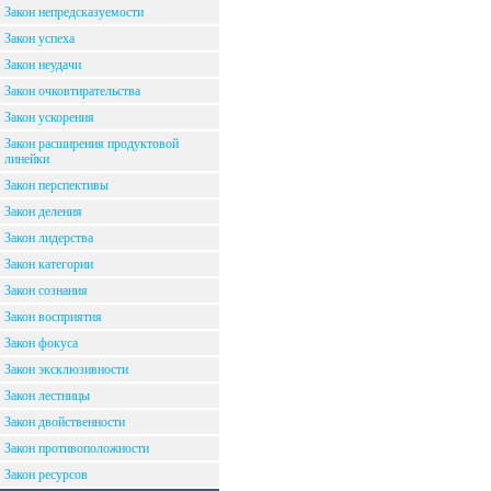
Закон непредсказуемости
Закон успеха
Закон неудачи
Закон очковтирательства
Закон ускорения
Закон расширения продуктовой
линейки
Закон перспективы
Закон деления
Закон лидерства
Закон категории
Закон сознания
Закон восприятия
Закон фокуса
Закон эксклюзивности
Закон лестницы
Закон двойственности
Закон противоположности
Закон ресурсов