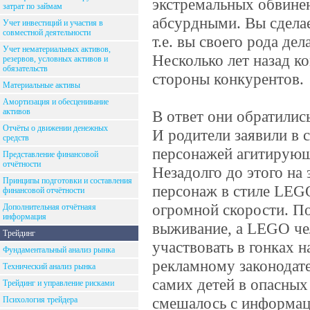
экстремальных обвине
затрат по займам
абсурдными. Вы сделае
Учет инвестиций и участия в
совместной деятельности
т.е. вы своего рода дел
Учет нематериальных активов,
Несколько лет назад 
резервов, условных активов и
обязательств
стороны конкурентов.
Материальные активы
Амортизация и обесценивание
активов
В ответ они обратилис
Отчёты о движении денежных
И родители заявили в 
средств
персонажей агитирующ
Представление финансовой
отчётности
Незадолго до этого на
Принципы подготовки и составления
персонаж в стиле LEGO
финансовой отчётности
огромной скорости. По
Дополнительная отчётнаяя
информация
выживание, а LEGO че
Трейдинг
участвовать в гонках 
Фундаментальный анализ рынка
рекламному законодате
Технический анализ рынка
самих детей в опасных
Трейдинг и управление рисками
смешалось с информац
Психология трейдера