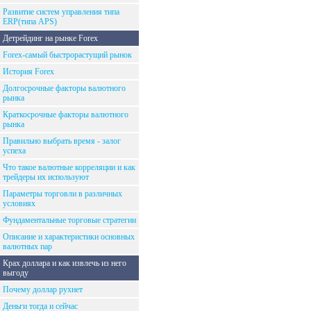
Развитие систем управления типа
ERP(типа APS)
Детрейдинг на рынке Forex
Forex-самый быстрорастущий рынок
История Forex
Долгосрочные факторы валютного
рынка
Краткосрочные факторы валютного
рынка
Правильно выбрать время - залог
успеха
Что такое валютные корреляции и как
трейдеры их используют
Параметры торговли в различных
условиях
Фундаментальные торговые стратегии
Описание и характеристики основных
валютных пар
Крах доллара и как извлечь из него
выгоду
Почему доллар рухнет
Деньги тогда и сейчас