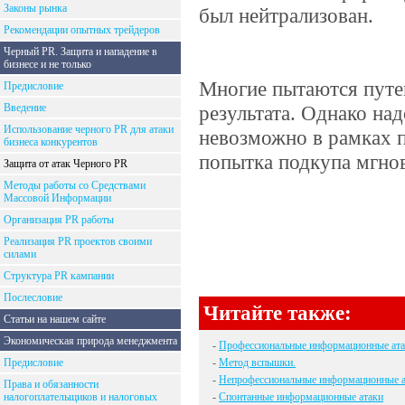
Законы рынка
был нейтрализован.
Рекомендации опытных трейдеров
Черный PR. Защита и нападение в
бизнесе и не только
Многие пытаются путе
Предисловие
Введение
результата. Однако над
Использование черного PR для атаки
невозможно в рамках 
бизнеса конкурентов
попытка подкупа мгнов
Защита от атак Черного PR
Методы работы со Средствами
Массовой Информации
Организация PR работы
Реализация PR проектов своими
силами
Структура PR кампании
Послесловие
Читайте также:
Статьи на нашем сайте
Экономическая природа менеджмента
-
Профессиональные информационные ата
Предисловие
-
Метод вспышки.
-
Непрофессиональные информационные а
Права и обязанности
налогоплательщиков и налоговых
-
Спонтанные информационные атаки