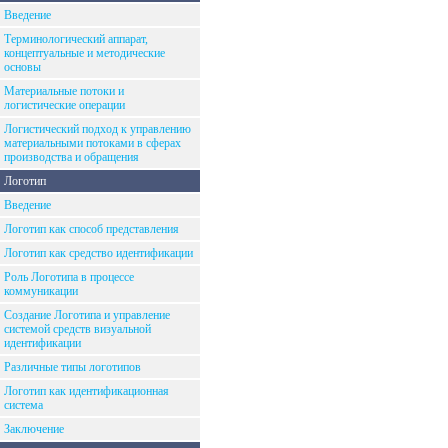
Введение
Терминологический аппарат,
концептуальные и методические
основы
Материальные потоки и
логистические операции
Логистический подход к управлению
материальными потоками в сферах
производства и обращения
Логотип
Введение
Логотип как способ представления
Логотип как средство идентификации
Роль Логотипа в процессе
коммуникации
Создание Логотипа и управление
системой средств визуальной
идентификации
Различные типы логотипов
Логотип как идентификационная
система
Заключение