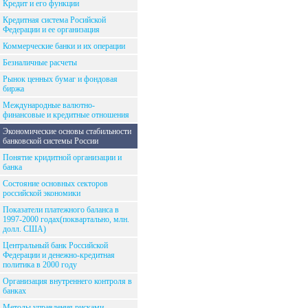
Кредит и его функции
Кредитная система Росийской
Федерации и ее организация
Коммерческие банки и их операции
Безналичные расчеты
Рынок ценных бумаг и фондовая
биржа
Международные валютно-
финансовые и кредитные отношения
Экономические основы стабильности
банковской системы России
Понятие кридитной организации и
банка
Состояние основных секторов
российской экономики
Показатели платежного баланса в
1997-2000 годах(поквартально, млн.
долл. США)
Центральный банк Российской
Федерации и денежно-кредитная
политика в 2000 году
Организация внутреннего контроля в
банках
Методы управления рисками