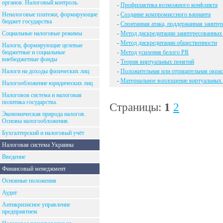
органов. Налоговый контроль.
-
Профилактика возможного конфликта
Неналоговые платежи, формирующие
-
Создание компромиссного варианта
бюджет государства
-
Спонтанная атака, поддержанная заинт
Социальные налоговые режимы
-
Метод дискредитации заинтересованных
-
Метод дискредитации общественности
Налоги, формирующие целевые
бюджетные и социальные
-
Метод усиления белого PR
внебюджетные фонды
-
Теория виртуальных понятий
Налоги на доходы физических лиц
-
Положительная или отрицательная окрас
-
Материальное воплощение виртуальных
Налогообложение юридических лиц
Налоговоя система и налоговая
политика государства.
Страницы:
1
2
Экономическая природа налогов.
Основы налогообложения.
Бухгалтерский и налоговый учёт
Налоговая система Украины
Введение
Финансовый менеджмент
Основные положения
Аудит
Антикризисное управление
предприятием