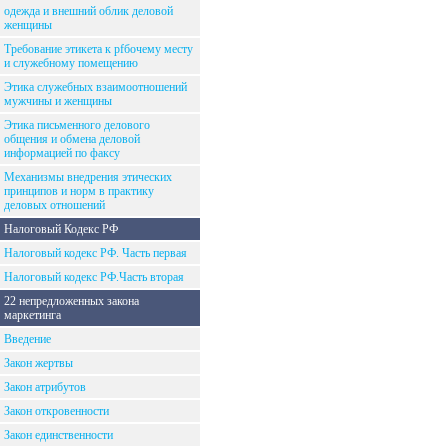
одежда и внешний облик деловой
женщины
Требование этикета к рfбочему месту
и служебному помещению
Этика служебных взаимоотношений
мужчины и женщины
Этика письменного делового
общения и обмена деловой
информацией по факсу
Механизмы внедрения этических
принципов и норм в практику
деловых отношений
Налоговый Кодекс РФ
Налоговый кодекс РФ. Часть первая
Налоговый кодекс РФ.Часть вторая
22 непредложенных закона
маркетинга
Введение
Закон жертвы
Закон атрибутов
Закон откровенности
Закон единственности