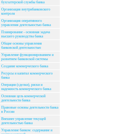
бухгалтерской службы банка
Организация внутрибанковского
контроля
Организация оперативного
управления деятельностью банка
Планирование - основная задача
высшего руководства банка
Общие основы управления
банковской деятельностью
Управление функционированием и
развитием банковской системы
Создание коммерческого банка
Ресурсы и капитал коммерческого
банка
Операции (сделки), риски и
надежность коммерческого банка
Основная цель коммерческой
деятельности банка
Правовые основы деятельности банка
в России
Внешнее управление текущей
деятельностью банка
Управление банком: содержание и