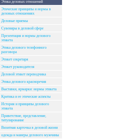
Этика деловых отношений
Этические принципы и нормы в
деловых отношениях
Деловые приемы
Сувениры в деловой сфере
Презентация и нормы делового
этикета
Этика делового телефонного
разговора
Этикет секретаря
Этикет руководителя
Деловой этикет переводчика
Этика делового красноречия
Выставки, ярмарки: нормы этикета
Критика и ее этические аспекты
История и принципы делового
этикета
Приветствие, представление,
титулирование
Визитная карточка в деловой жизни
одежда и манеры делового мужчины