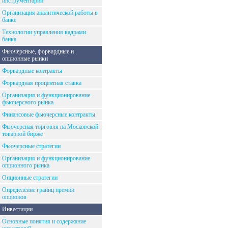
инструментарий
Организация аналитической работы в
банке
Технологии управления кадрами
банка
Фьючерсные, форвардные и
опционные рынки
Форвардные контракты
Форвардная процентная ставка
Организация и функционирование
фьючерсного рынка
Финансовые фьючерсные контракты
Фьючерсная торговля на Московской
товарной бирже
Фьючерсные стратегии
Организация и функционирование
опционного рынка
Опционные стратегии
Определение границ премии
опционов
Инвестиции
Основные понятия и содержание