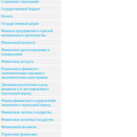
Социальное страхование
Государственный бюджет
Налоги
Государственный кредит
Финансы предприятий и отраслей
материального производства
Финансовый контроль
Финансовое прогнозирование и
планирование
Финансовые ресурсы
Взаимосвязь финансов с
экономическими законами и
экономическими категориями
Экономика республики и роль
финансов в ее регулировании в
переходный период
Формы финансового оздоровления
экономики в переходной период
Финансовая система государства
Финансовая политика государства
Финансовый механизм
Управление финансами