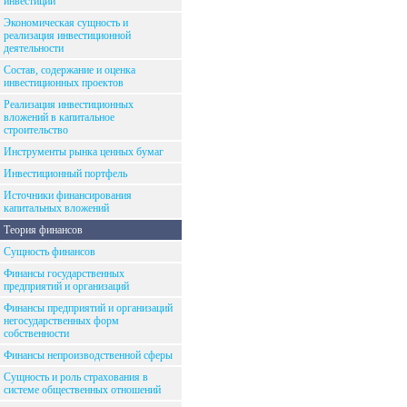
инвестиций
Экономическая сущность и
реализация инвестиционной
деятельности
Состав, содержание и оценка
инвестиционных проектов
Реализация инвестиционных
вложений в капитальное
строительство
Инструменты рынка ценных бумаг
Инвестиционный портфель
Источники финансирования
капитальных вложений
Теория финансов
Сущность финансов
Финансы государственных
предприятий и организаций
Финансы предприятий и организаций
негосударственных форм
собственности
Финансы непроизводственной сферы
Сущность и роль страхования в
системе общественных отношений