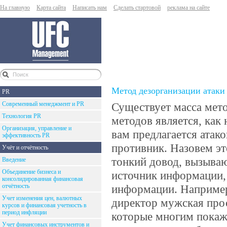
На главную
Карта сайта
Написать нам
Сделать стартовой
реклама на сайте
Метод дезорганизации атаки
PR
Современный менеджмент и PR
Существует масса мет
Технология PR
методов является, как 
Организация, управление и
вам предлагается атако
эффективность PR
противник. Назовем эт
Учёт и отчётность
тонкий довод, вызываю
Введение
Объединение бизнеса и
источник информации,
консолидированная финансовая
отчётность
информации. Например,
Учет изменения цен, валютных
директор мужская прос
курсов и финансовая учетность в
период инфляции
которые многим покаж
Учет финансовых инструментов и