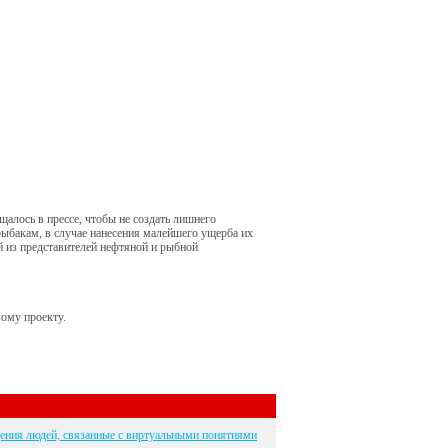
алось в прессе, чтобы не создать лишнего
рыбакам, в случае нанесения малейшего ущерба их
й из представителей нефтяной и рыбной
ому проекту.
ения людей, связанные с виртуальными понятиями