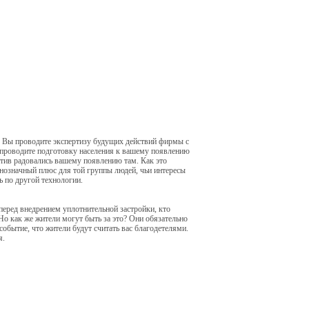
Вы проводите экспертизу будущих действий фирмы с
 проводите подготовку населения к вашему появлению
против радовались вашему появлению там. Как это
нозначный плюс для той группы людей, чьи интересы
ь по другой технологии.
перед внедрением уплотнительной застройки, кто
о как же жители могут быть за это? Они обязательно
обытие, что жители будут считать вас благодетелями.
я.