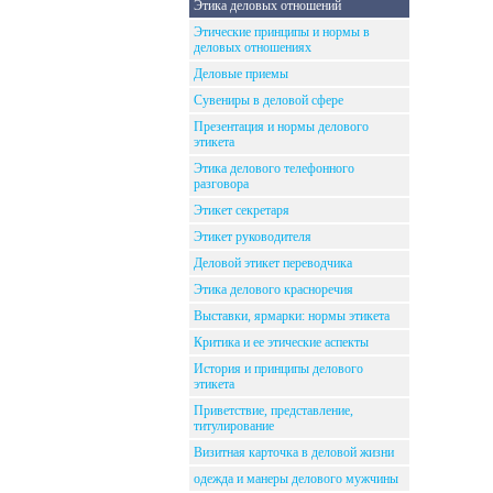
Этика деловых отношений
Этические принципы и нормы в
деловых отношениях
Деловые приемы
Сувениры в деловой сфере
Презентация и нормы делового
этикета
Этика делового телефонного
разговора
Этикет секретаря
Этикет руководителя
Деловой этикет переводчика
Этика делового красноречия
Выставки, ярмарки: нормы этикета
Критика и ее этические аспекты
История и принципы делового
этикета
Приветствие, представление,
титулирование
Визитная карточка в деловой жизни
одежда и манеры делового мужчины