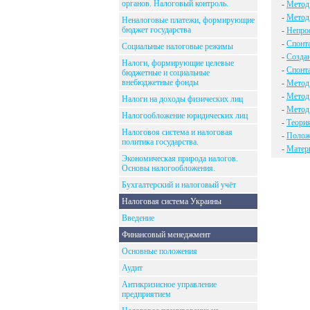
органов. Налоговый контроль.
-
Метод 
-
Метод
Неналоговые платежи, формирующие
бюджет государства
-
Непро
-
Спонт
Социальные налоговые режимы
-
Создан
Налоги, формирующие целевые
-
Спонта
бюджетные и социальные
внебюджетные фонды
-
Метод 
-
Метод
Налоги на доходы физических лиц
-
Метод
Налогообложение юридических лиц
-
Теори
Налоговоя система и налоговая
-
Положи
политика государства.
-
Матер
Экономическая природа налогов.
Основы налогообложения.
Бухгалтерский и налоговый учёт
Налоговая система Украины
Введение
Финансовый менеджмент
Основные положения
Аудит
Антикризисное управление
предприятием