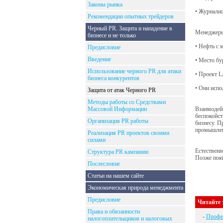
Законы рынка
• Журнали
Рекомендации опытных трейдеров
Черный PR. Защита и нападение в
Менеджеры 
бизнесе и не только
• Нефть с 
Предисловие
Введение
• Место бу
Использование черного PR для атаки
• Проект 
бизнеса конкурентов
• Они испо
Защита от атак Черного PR
Методы работы со Средствами
Массовой Информации
Взаимодейс
беспокойст
Организация PR работы
бизнесу. П
промышленн
Реализация PR проектов своими
силами
Естественн
Структура PR кампании
Позже появ
Послесловие
Статьи на нашем сайте
Экономическая природа менеджмента
Предисловие
Читайте 
Права и обязанности
-
Профе
налогоплательщиков и налоговых