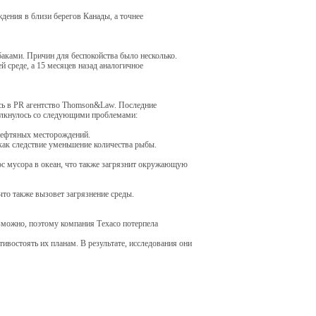
ения в близи берегов Канады, а точнее
аками. Причин для беспокойства было несколько.
 среде, а 15 месяцев назад аналогичное
сь в PR агентство Thomson&Law. Последние
толкнулось со следующими проблемами:
 нефтяных месторождений.
как следствие уменьшение количества рыбы.
рос мусора в океан, что также загрязнит окружающую
что также вызовет загрязнение среды.
зможно, поэтому компания Техасо потерпела
ивостоять их планам. В результате, исследования они