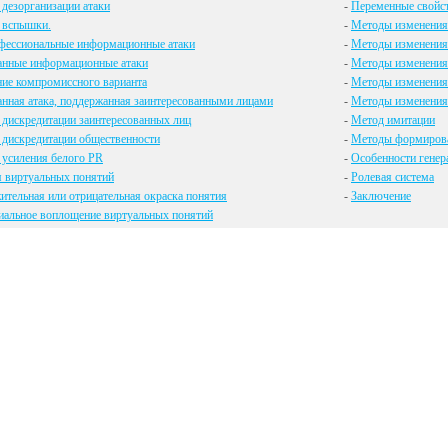
дезорганизации атаки
-
Переменные свойст
 вспышки.
-
Методы изменения 
фессиональные информационные атаки
-
Методы изменения
анные информационные атаки
-
Методы изменения
ие компромиссного варианта
-
Методы изменения
нная атака, поддержанная заинтересованными лицами
-
Методы изменения
дискредитации заинтересованных лиц
-
Метод имитации
 дискредитации общественности
-
Методы формирова
 усиления белого PR
-
Особенности генер
я виртуальных понятий
-
Ролевая система
тельная или отрицательная окраска понятия
-
Заключение
иальное воплощение виртуальных понятий