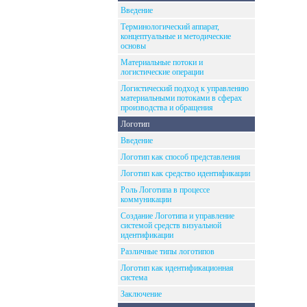
Введение
Терминологический аппарат,
концептуальные и методические
основы
Материальные потоки и
логистические операции
Логистический подход к управлению
материальными потоками в сферах
производства и обращения
Логотип
Введение
Логотип как способ представления
Логотип как средство идентификации
Роль Логотипа в процессе
коммуникации
Создание Логотипа и управление
системой средств визуальной
идентификации
Различные типы логотипов
Логотип как идентификационная
система
Заключение