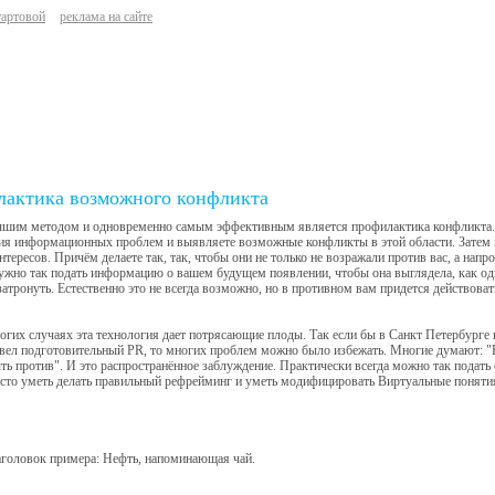
тартовой
реклама на сайте
актика возможного конфликта
шим методом и одновременно самым эффективным является профилактика конфликта. 
ния информационных проблем и выявляете возможные конфликты в этой области. Затем
интересов. Причём делаете так, так, чтобы они не только не возражали против вас, а на
ужно так подать информацию о вашем будущем появлении, чтобы она выглядела, как од
затронуть. Естественно это не всегда возможно, но в противном вам придется действоват
огих случаях эта технология дает потрясающие плоды. Так если бы в Санкт Петербурге 
вел подготовительный PR, то многих проблем можно было избежать. Многие думают: "Н
ь против". И это распространённое заблуждение. Практически всегда можно так подать с
сто уметь делать правильный рефрейминг и уметь модифицировать Виртуальные поняти
аголовок примера: Нефть, напоминающая чай.