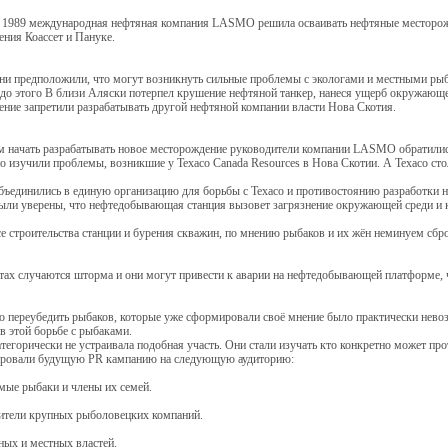
е 1989 международная нефтяная компания LASMO решила осваивать нефтяные месторожд
ния Коассет и Пануке.
ни предположили, что могут возникнуть сильные проблемы с экологами и местными рыб
до этого В близи Аляски потерпел крушение нефтяной танкер, нанеся ущерб окружающей
ние запретили разрабатывать другой нефтяной компании власти Нова Скотия.
м начать разрабатывать новое месторождение руководители компании LASMO обратили
о изучили проблемы, возникшие у Texaco Canada Resources в Нова Скотии. А Texaco с
бъединились в единую организацию для борьбы с Texaco и противостоянию разработки
ыли уверены, что нефтедобывающая станция вызовет загрязнение окружающей среди и 
се строительства станции и бурения скважин, по мнению рыбаков и их жён неминуем сб
стах случаются шторма и они могут привести к аварии на нефтедобывающей платформе, 
о переубедить рыбаков, которые уже сформировали своё мнение было практически нево
в этой борьбе с рыбаками.
горически не устраивала подобная участь. Они стали изучать кто конкретно может прот
ировали будущую PR кампанию на следующую аудиторию:
мые рыбаки и члены их семей.
вители крупных рыболовецких компаний.
ных и местных властей.