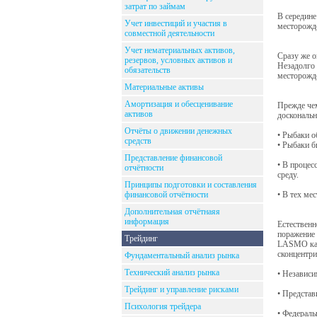
затрат по займам
В середин
Учет инвестиций и участия в
месторожде
совместной деятельности
Учет нематериальных активов,
Сразу же о
резервов, условных активов и
Незадолго 
обязательств
месторожде
Материальные активы
Амортизация и обесценивание
Прежде че
активов
доскональн
Отчёты о движении денежных
• Рыбаки о
средств
• Рыбаки б
Представление финансовой
• В процес
отчётности
среду.
Принципы подготовки и составления
финансовой отчётности
• В тех ме
Дополнительная отчётнаяя
информация
Естественн
поражение 
Трейдинг
LASMO кате
сконцентр
Фундаментальный анализ рынка
Технический анализ рынка
• Независи
Трейдинг и управление рисками
• Предста
Психология трейдера
• Федераль