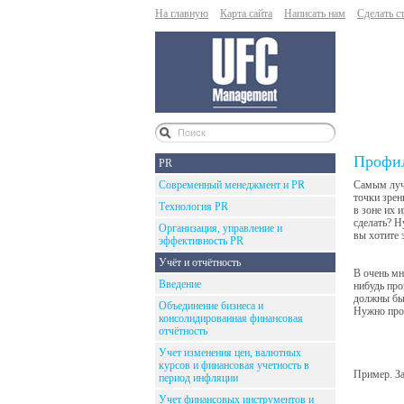
На главную
Карта сайта
Написать нам
Сделать с
Профил
PR
Современный менеджмент и PR
Самым луч
точки зре
Технология PR
в зоне их 
сделать? Н
Организация, управление и
вы хотите 
эффективность PR
Учёт и отчётность
В очень мн
Введение
нибудь про
должны быт
Объединение бизнеса и
Нужно про
консолидированная финансовая
отчётность
Учет изменения цен, валютных
курсов и финансовая учетность в
Пример. З
период инфляции
Учет финансовых инструментов и