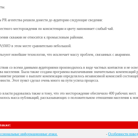
сты.
PR агентства решили донести до аудитории следующие сведения:
местного месторождения по консистенции и цвету напоминает слабый чай.
рения скважин не относится к промысловым районам.
LASMO в этом месте сравнительно небольшой.
льзуют новейшие технологии, что исключает массу проблем, связанных с авариями.
твия со всеми данными аудиториями производилось в виде частных контактов и не освещ
ва населения. Была также создана программа выплачивания значительных компенсаций 
ринятие решение о выплате компенсации определялось независимой комиссией состояще
ости. Этот пункт сделал очень много на пути успеха процесса.
о власти радовались также и тому, что это месторождение обеспечило 400 рабочих мест.
илось масса публикаций, рассказывающих о положительном отношении населения к нов
также:
ссиональные информационные атаки.
-
Особенности повед