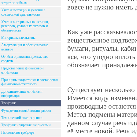
затрат по займам
вовсе не нужно иметь 
Учет инвестиций и участия в
совместной деятельности
Учет нематериальных активов,
резервов, условных активов и
Как уже рассказывалос
обязательств
Материальные активы
вещественное подтверж
Амортизация и обесценивание
бумаги, ритуалы, каби
активов
всё, что угодно вплоть
Отчёты о движении денежных
средств
обозначает принадлежн
Представление финансовой
отчётности
Принципы подготовки и составления
финансовой отчётности
Существует несколько
Дополнительная отчётнаяя
информация
Имеется виду изменени
Трейдинг
производные остаются 
Фундаментальный анализ рынка
Метод подмены материа
Технический анализ рынка
данном случае речь ид
Трейдинг и управление рисками
её месте новой. Речь 
Психология трейдера