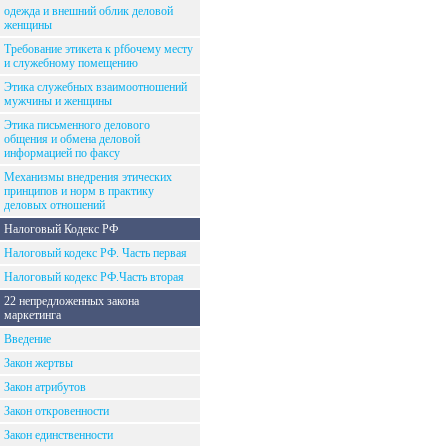
одежда и внешний облик деловой
женщины
Требование этикета к рfбочему месту
и служебному помещению
Этика служебных взаимоотношений
мужчины и женщины
Этика письменного делового
общения и обмена деловой
информацией по факсу
Механизмы внедрения этических
принципов и норм в практику
деловых отношений
Налоговый Кодекс РФ
Налоговый кодекс РФ. Часть первая
Налоговый кодекс РФ.Часть вторая
22 непредложенных закона
маркетинга
Введение
Закон жертвы
Закон атрибутов
Закон откровенности
Закон единственности