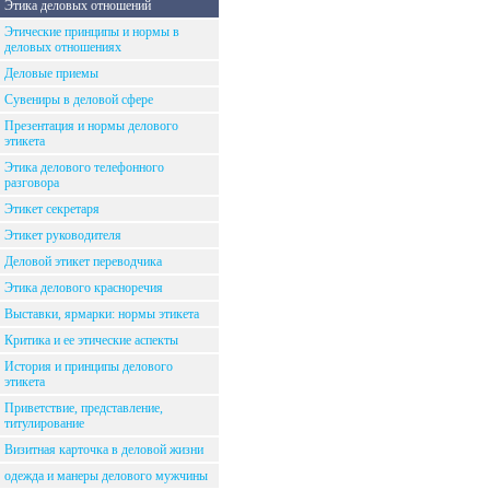
Этика деловых отношений
Этические принципы и нормы в
деловых отношениях
Деловые приемы
Сувениры в деловой сфере
Презентация и нормы делового
этикета
Этика делового телефонного
разговора
Этикет секретаря
Этикет руководителя
Деловой этикет переводчика
Этика делового красноречия
Выставки, ярмарки: нормы этикета
Критика и ее этические аспекты
История и принципы делового
этикета
Приветствие, представление,
титулирование
Визитная карточка в деловой жизни
одежда и манеры делового мужчины