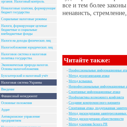
органов. Налоговый контроль.
все и тем более закон
Неналоговые платежи, формирующие
ненависть, стремление,
бюджет государства
Социальные налоговые режимы
Налоги, формирующие целевые
бюджетные и социальные
внебюджетные фонды
Налоги на доходы физических лиц
Налогообложение юридических лиц
Налоговоя система и налоговая
политика государства.
Читайте также:
Экономическая природа налогов.
Основы налогообложения.
-
Профессиональные информационные ата
Бухгалтерский и налоговый учёт
-
Метод дезорганизации атаки
-
Метод вспышки.
Налоговая система Украины
-
Непрофессиональные информационные а
Введение
-
Спонтанные информационные атаки
Финансовый менеджмент
-
Профилактика возможного конфликта
-
Создание компромиссного варианта
Основные положения
-
Спонтанная атака, поддержанная заинт
Аудит
-
Метод дискредитации заинтересованных
Антикризисное управление
-
Метод дискредитации общественности
предприятием
-
Метод усиления белого PR