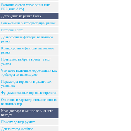
Развитие систем управления типа
ERP(типа APS)
Детрейдинг на рынке Forex
Forex-самый быстрорастущий рынок
История Forex
Долгосрочные факторы валютного
рынка
Краткосрочные факторы валютного
рынка
Правильно выбрать время - залог
успеха
Что такое валютные корреляции и как
трейдеры их используют
Параметры торговли в различных
условиях
Фундаментальные торговые стратегии
Описание и характеристики основных
валютных пар
Крах доллара и как извлечь из него
выгоду
Почему доллар рухнет
Деньги тогда и сейчас