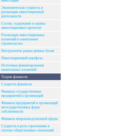
инвестиций
Экономическая сущность и
реализация инвестиционной
деятельности
Состав, содержание и оценка
инвестиционных проектов
Реализация инвестиционных
вложений в капитальное
строительство
Инструменты рынка ценных бумаг
Инвестиционный портфель
Источники финансирования
капитальных вложений
Теория финансов
Сущность финансов
Финансы государственных
предприятий и организаций
Финансы предприятий и организаций
негосударственных форм
собственности
Финансы непроизводственной сферы
Сущность и роль страхования в
системе общественных отношений