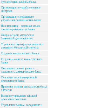
бухгалтерской службы банка
Организация внутрибанковского
контроля
Организация оперативного
управления деятельностью банка
Планирование - основная задача
высшего руководства банка
Общие основы управления
банковской деятельностью
Управление функционированием и
развитием банковской системы
Создание коммерческого банка
Ресурсы и капитал коммерческого
банка
Операции (сделки), риски и
надежность коммерческого банка
Основная цель коммерческой
деятельности банка
Правовые основы деятельности банка
в России
Внешнее управление текущей
деятельностью банка
Управление банком: содержание и