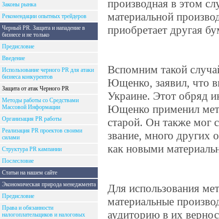
производная в этом сл
Законы рынка
материальной производн
Рекомендации опытных трейдеров
приобретает другая бу
Черный PR. Защита и нападение в
бизнесе и не только
Предисловие
Введение
Вспомним такой случай
Использование черного PR для атаки
бизнеса конкурентов
Ющенко, заявил, что в
Защита от атак Черного PR
Украине. Этот обряд и
Методы работы со Средствами
Ющенко применил мето
Массовой Информации
Организация PR работы
старой. Он также мог 
Реализация PR проектов своими
звание, много других 
силами
как новыми материаль
Структура PR кампании
Послесловие
Статьи на нашем сайте
Экономическая природа менеджмента
Для использования мет
Предисловие
материальные произво
Права и обязанности
аудиторию в их вернос
налогоплательщиков и налоговых