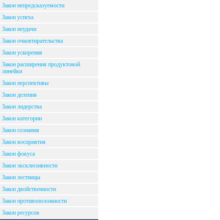
Закон непредсказуемости
Закон успеха
Закон неудачи
Закон очковтирательства
Закон ускорения
Закон расширения продуктовой
линейки
Закон перспективы
Закон деления
Закон лидерства
Закон категории
Закон сознания
Закон восприятия
Закон фокуса
Закон эксклюзивности
Закон лестницы
Закон двойственности
Закон противоположности
Закон ресурсов