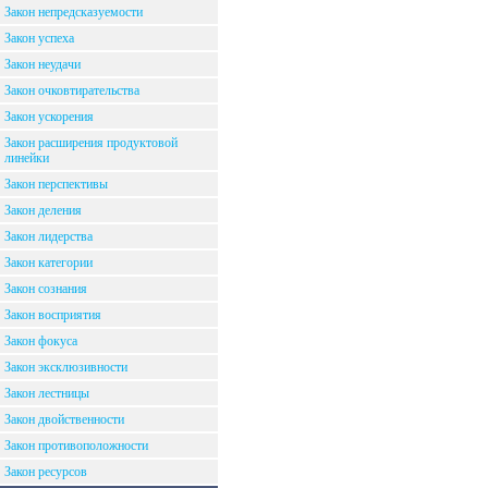
Закон непредсказуемости
Закон успеха
Закон неудачи
Закон очковтирательства
Закон ускорения
Закон расширения продуктовой
линейки
Закон перспективы
Закон деления
Закон лидерства
Закон категории
Закон сознания
Закон восприятия
Закон фокуса
Закон эксклюзивности
Закон лестницы
Закон двойственности
Закон противоположности
Закон ресурсов