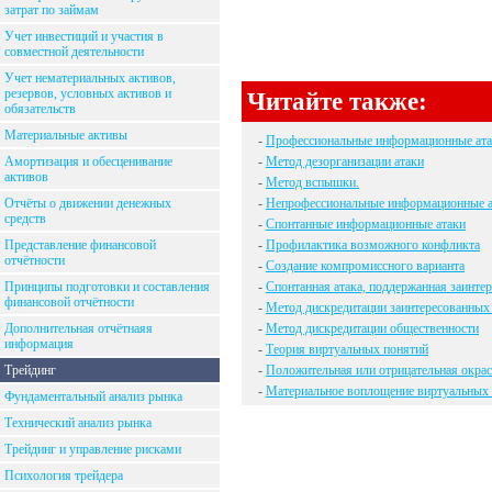
затрат по займам
Учет инвестиций и участия в
совместной деятельности
Учет нематериальных активов,
резервов, условных активов и
Читайте также:
обязательств
Материальные активы
-
Профессиональные информационные ата
Амортизация и обесценивание
-
Метод дезорганизации атаки
активов
-
Метод вспышки.
Отчёты о движении денежных
-
Непрофессиональные информационные а
средств
-
Спонтанные информационные атаки
Представление финансовой
-
Профилактика возможного конфликта
отчётности
-
Создание компромиссного варианта
Принципы подготовки и составления
-
Спонтанная атака, поддержанная заинт
финансовой отчётности
-
Метод дискредитации заинтересованных
Дополнительная отчётнаяя
-
Метод дискредитации общественности
информация
-
Теория виртуальных понятий
Трейдинг
-
Положительная или отрицательная окрас
-
Материальное воплощение виртуальных
Фундаментальный анализ рынка
Технический анализ рынка
Трейдинг и управление рисками
Психология трейдера