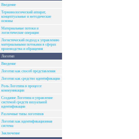
Введение
Терминологический аппарат,
концептуальные и методические
основы
Материальные потоки и
логистические операции
Логистический подход к управлению
материальными потоками в сферах
производства и обращения
Логотип
Введение
Логотип как способ представления
Логотип как средство идентификации
Роль Логотипа в процессе
коммуникации
Создание Логотипа и управление
системой средств визуальной
идентификации
Различные типы логотипов
Логотип как идентификационная
система
Заключение