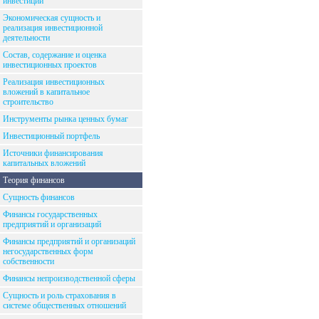
инвестиций
Экономическая сущность и
реализация инвестиционной
деятельности
Состав, содержание и оценка
инвестиционных проектов
Реализация инвестиционных
вложений в капитальное
строительство
Инструменты рынка ценных бумаг
Инвестиционный портфель
Источники финансирования
капитальных вложений
Теория финансов
Сущность финансов
Финансы государственных
предприятий и организаций
Финансы предприятий и организаций
негосударственных форм
собственности
Финансы непроизводственной сферы
Сущность и роль страхования в
системе общественных отношений