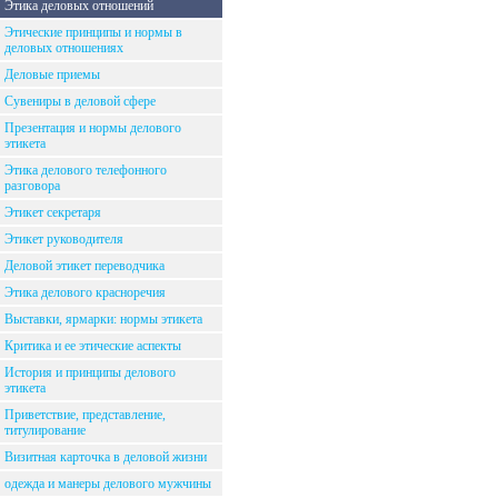
Этика деловых отношений
Этические принципы и нормы в
деловых отношениях
Деловые приемы
Сувениры в деловой сфере
Презентация и нормы делового
этикета
Этика делового телефонного
разговора
Этикет секретаря
Этикет руководителя
Деловой этикет переводчика
Этика делового красноречия
Выставки, ярмарки: нормы этикета
Критика и ее этические аспекты
История и принципы делового
этикета
Приветствие, представление,
титулирование
Визитная карточка в деловой жизни
одежда и манеры делового мужчины