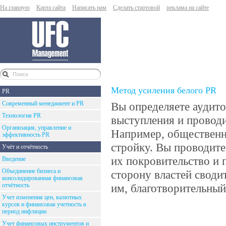
На главную
Карта сайта
Написать нам
Сделать стартовой
реклама на сайте
Метод усиления белого PR
PR
Современный менеджмент и PR
Вы определяете аудит
Технология PR
выступления и проводи
Организация, управление и
Например, общественно
эффективность PR
стройку. Вы проводите
Учёт и отчётность
их покровительство и 
Введение
Объединение бизнеса и
сторону властей своди
консолидированная финансовая
отчётность
им, благотворительный
Учет изменения цен, валютных
курсов и финансовая учетность в
период инфляции
Учет финансовых инструментов и