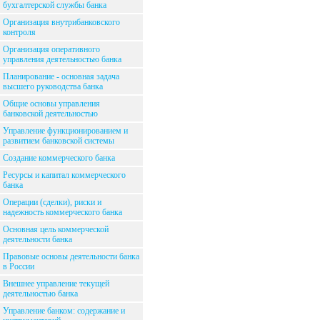
бухгалтерской службы банка
Организация внутрибанковского
контроля
Организация оперативного
управления деятельностью банка
Планирование - основная задача
высшего руководства банка
Общие основы управления
банковской деятельностью
Управление функционированием и
развитием банковской системы
Создание коммерческого банка
Ресурсы и капитал коммерческого
банка
Операции (сделки), риски и
надежность коммерческого банка
Основная цель коммерческой
деятельности банка
Правовые основы деятельности банка
в России
Внешнее управление текущей
деятельностью банка
Управление банком: содержание и