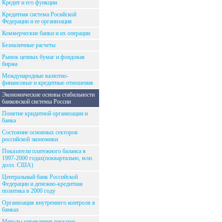
Кредит и его функции
Кредитная система Росийской
Федерации и ее организация
Коммерческие банки и их операции
Безналичные расчеты
Рынок ценных бумаг и фондовая
биржа
Международные валютно-
финансовые и кредитные отношения
Экономические основы стабильности
банковской системы России
Понятие кридитной организации и
банка
Состояние основных секторов
российской экономики
Показатели платежного баланса в
1997-2000 годах(поквартально, млн.
долл. США)
Центральный банк Российской
Федерации и денежно-кредитная
политика в 2000 году
Организация внутреннего контроля в
банках
Методы управления рисками