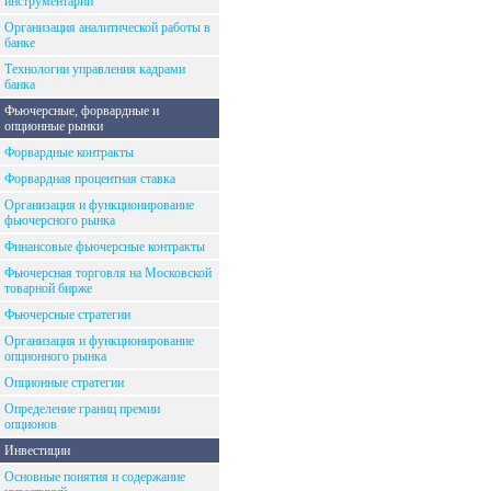
инструментарий
Организация аналитической работы в
банке
Технологии управления кадрами
банка
Фьючерсные, форвардные и
опционные рынки
Форвардные контракты
Форвардная процентная ставка
Организация и функционирование
фьючерсного рынка
Финансовые фьючерсные контракты
Фьючерсная торговля на Московской
товарной бирже
Фьючерсные стратегии
Организация и функционирование
опционного рынка
Опционные стратегии
Определение границ премии
опционов
Инвестиции
Основные понятия и содержание