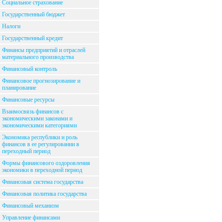
Социальное страхование
Государственный бюджет
Налоги
Государственный кредит
Финансы предприятий и отраслей
материального производства
Финансовый контроль
Финансовое прогнозирование и
планирование
Финансовые ресурсы
Взаимосвязь финансов с
экономическими законами и
экономическими категориями
Экономика республики и роль
финансов в ее регулировании в
переходный период
Формы финансового оздоровления
экономики в переходной период
Финансовая система государства
Финансовая политика государства
Финансовый механизм
Управление финансами