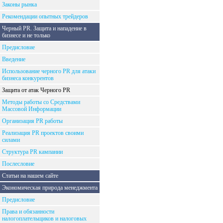
Законы рынка
Рекомендации опытных трейдеров
Черный PR. Защита и нападение в
бизнесе и не только
Предисловие
Введение
Использование черного PR для атаки
бизнеса конкурентов
Защита от атак Черного PR
Методы работы со Средствами
Массовой Информации
Организация PR работы
Реализация PR проектов своими
силами
Структура PR кампании
Послесловие
Статьи на нашем сайте
Экономическая природа менеджмента
Предисловие
Права и обязанности
налогоплательщиков и налоговых