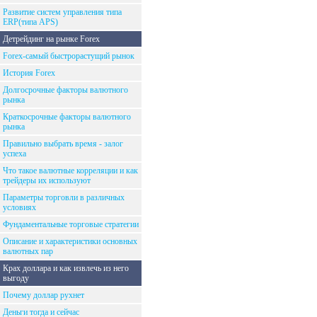
Развитие систем управления типа
ERP(типа APS)
Детрейдинг на рынке Forex
Forex-самый быстрорастущий рынок
История Forex
Долгосрочные факторы валютного
рынка
Краткосрочные факторы валютного
рынка
Правильно выбрать время - залог
успеха
Что такое валютные корреляции и как
трейдеры их используют
Параметры торговли в различных
условиях
Фундаментальные торговые стратегии
Описание и характеристики основных
валютных пар
Крах доллара и как извлечь из него
выгоду
Почему доллар рухнет
Деньги тогда и сейчас