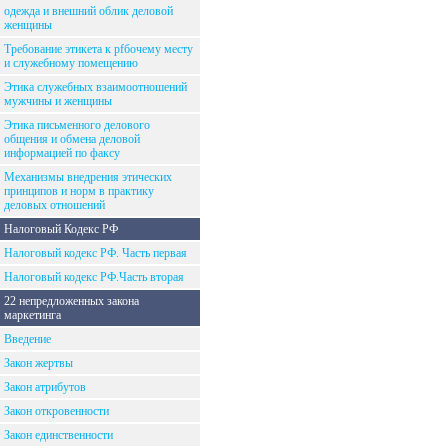
одежда и внешний облик деловой
женщины
Требование этикета к рfбочему месту
и служебному помещению
Этика служебных взаимоотношений
мужчины и женщины
Этика письменного делового
общения и обмена деловой
информацией по факсу
Механизмы внедрения этических
принципов и норм в практику
деловых отношений
Налоговый Кодекс РФ
Налоговый кодекс РФ. Часть первая
Налоговый кодекс РФ.Часть вторая
22 непредложенных закона
маркетинга
Введение
Закон жертвы
Закон атрибутов
Закон откровенности
Закон единственности