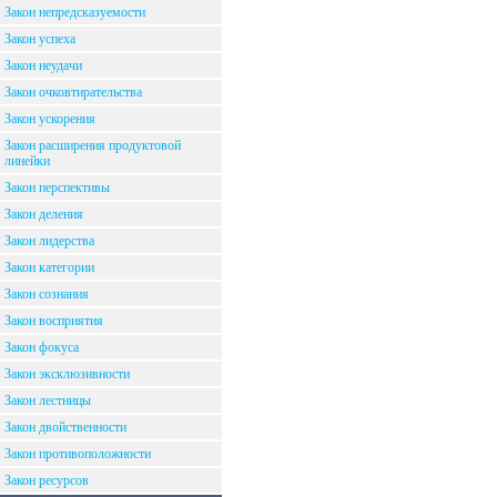
Закон непредсказуемости
Закон успеха
Закон неудачи
Закон очковтирательства
Закон ускорения
Закон расширения продуктовой
линейки
Закон перспективы
Закон деления
Закон лидерства
Закон категории
Закон сознания
Закон восприятия
Закон фокуса
Закон эксклюзивности
Закон лестницы
Закон двойственности
Закон противоположности
Закон ресурсов