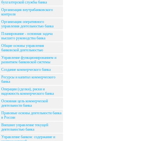
бухгалтерской службы банка
Организация внутрибанковского
контроля
Организация оперативного
управления деятельностью банка
Планирование - основная задача
высшего руководства банка
Общие основы управления
банковской деятельностью
Управление функционированием и
развитием банковской системы
Создание коммерческого банка
Ресурсы и капитал коммерческого
банка
Операции (сделки), риски и
надежность коммерческого банка
Основная цель коммерческой
деятельности банка
Правовые основы деятельности банка
в России
Внешнее управление текущей
деятельностью банка
Управление банком: содержание и