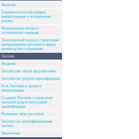
Введение
Терминологический аппарат,
концептуальные и методические
основы
Материальные потоки и
логистические операции
Логистический подход к управлению
материальными потоками в сферах
производства и обращения
Логотип
Введение
Логотип как способ представления
Логотип как средство идентификации
Роль Логотипа в процессе
коммуникации
Создание Логотипа и управление
системой средств визуальной
идентификации
Различные типы логотипов
Логотип как идентификационная
система
Заключение