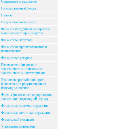
Социальное страхование
Государственный бюджет
Налоги
Государственный кредит
Финансы предприятий и отраслей
материального производства
Финансовый контроль
Финансовое прогнозирование и
планирование
Финансовые ресурсы
Взаимосвязь финансов с
экономическими законами и
экономическими категориями
Экономика республики и роль
финансов в ее регулировании в
переходный период
Формы финансового оздоровления
экономики в переходной период
Финансовая система государства
Финансовая политика государства
Финансовый механизм
Управление финансами