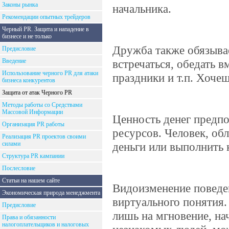
Законы рынка
начальника.
Рекомендации опытных трейдеров
Черный PR. Защита и нападение в
бизнесе и не только
Дружба также обязыва
Предисловие
Введение
встречаться, обедать в
Использование черного PR для атаки
праздники и т.п. Хоче
бизнеса конкурентов
Защита от атак Черного PR
Методы работы со Средствами
Массовой Информации
Ценность денег предпо
Организация PR работы
ресурсов. Человек, о
Реализация PR проектов своими
силами
деньги или выполнить 
Структура PR кампании
Послесловие
Статьи на нашем сайте
Видоизменение поведе
Экономическая природа менеджмента
виртуального понятия. 
Предисловие
лишь на мгновение, на
Права и обязанности
налогоплательщиков и налоговых