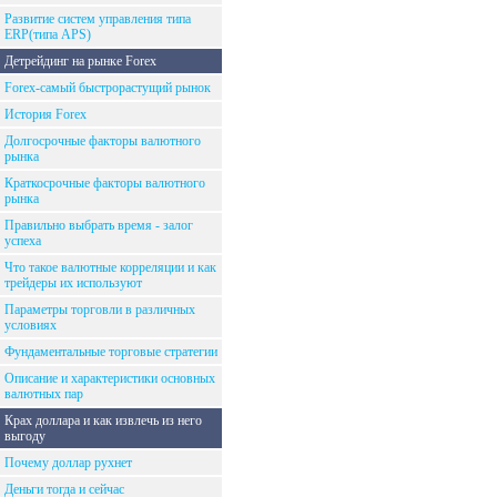
Развитие систем управления типа
ERP(типа APS)
Детрейдинг на рынке Forex
Forex-самый быстрорастущий рынок
История Forex
Долгосрочные факторы валютного
рынка
Краткосрочные факторы валютного
рынка
Правильно выбрать время - залог
успеха
Что такое валютные корреляции и как
трейдеры их используют
Параметры торговли в различных
условиях
Фундаментальные торговые стратегии
Описание и характеристики основных
валютных пар
Крах доллара и как извлечь из него
выгоду
Почему доллар рухнет
Деньги тогда и сейчас