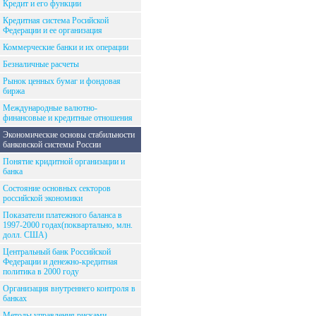
Кредит и его функции
Кредитная система Росийской
Федерации и ее организация
Коммерческие банки и их операции
Безналичные расчеты
Рынок ценных бумаг и фондовая
биржа
Международные валютно-
финансовые и кредитные отношения
Экономические основы стабильности
банковской системы России
Понятие кридитной организации и
банка
Состояние основных секторов
российской экономики
Показатели платежного баланса в
1997-2000 годах(поквартально, млн.
долл. США)
Центральный банк Российской
Федерации и денежно-кредитная
политика в 2000 году
Организация внутреннего контроля в
банках
Методы управления рисками