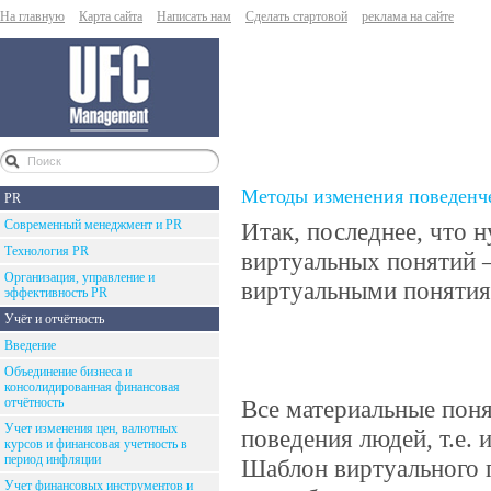
На главную
Карта сайта
Написать нам
Сделать стартовой
реклама на сайте
Методы изменения поведенч
PR
Современный менеджмент и PR
Итак, последнее, что 
Технология PR
виртуальных понятий –
Организация, управление и
виртуальными понятия
эффективность PR
Учёт и отчётность
Введение
Объединение бизнеса и
консолидированная финансовая
отчётность
Все материальные пон
Учет изменения цен, валютных
поведения людей, т.е.
курсов и финансовая учетность в
период инфляции
Шаблон виртуального п
Учет финансовых инструментов и