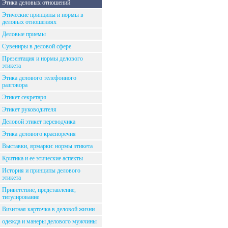
Этика деловых отношений
Этические принципы и нормы в
деловых отношениях
Деловые приемы
Сувениры в деловой сфере
Презентация и нормы делового
этикета
Этика делового телефонного
разговора
Этикет секретаря
Этикет руководителя
Деловой этикет переводчика
Этика делового красноречия
Выставки, ярмарки: нормы этикета
Критика и ее этические аспекты
История и принципы делового
этикета
Приветствие, представление,
титулирование
Визитная карточка в деловой жизни
одежда и манеры делового мужчины