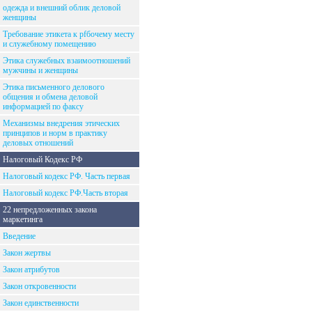
одежда и внешний облик деловой
женщины
Требование этикета к рfбочему месту
и служебному помещению
Этика служебных взаимоотношений
мужчины и женщины
Этика письменного делового
общения и обмена деловой
информацией по факсу
Механизмы внедрения этических
принципов и норм в практику
деловых отношений
Налоговый Кодекс РФ
Налоговый кодекс РФ. Часть первая
Налоговый кодекс РФ.Часть вторая
22 непредложенных закона
маркетинга
Введение
Закон жертвы
Закон атрибутов
Закон откровенности
Закон единственности