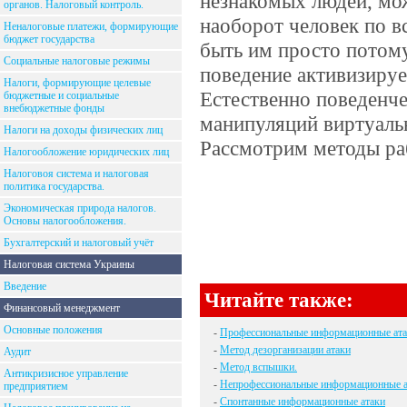
незнакомых людей, мо
органов. Налоговый контроль.
наоборот человек по в
Неналоговые платежи, формирующие
бюджет государства
быть им просто потом
Социальные налоговые режимы
поведение активизируе
Налоги, формирующие целевые
Естественно поведенче
бюджетные и социальные
внебюджетные фонды
манипуляций виртуаль
Налоги на доходы физических лиц
Рассмотрим методы ра
Налогообложение юридических лиц
Налоговоя система и налоговая
политика государства.
Экономическая природа налогов.
Основы налогообложения.
Бухгалтерский и налоговый учёт
Налоговая система Украины
Введение
Читайте также:
Финансовый менеджмент
Основные положения
-
Профессиональные информационные ата
-
Метод дезорганизации атаки
Аудит
-
Метод вспышки.
Антикризисное управление
-
Непрофессиональные информационные а
предприятием
-
Спонтанные информационные атаки