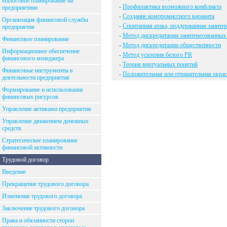
Налоговое планирование на
-
Профилактика возможного конфликта
предприятиии
-
Создание компромиссного варианта
Организация финансовой службы
-
Спонтанная атака, поддержанная заинт
предприятия
-
Метод дискредитации заинтересованных
Финансовое планирование
-
Метод дискредитации общественности
Информационное обеспечение
-
Метод усиления белого PR
финансового менеджера
-
Теория виртуальных понятий
Финансовые инструменты в
-
Положительная или отрицательная окрас
деятельности предприятия
Формирование и использование
финансовых рисурсов
Управление активами предприятия
Управление движением денежных
средств
Стратегическое планирование
финансовой активности
Трудовой договор
Введение
Прекращение трудового договора
Изменение трудового договора
Заключение трудового договора
Права и обязанности сторон