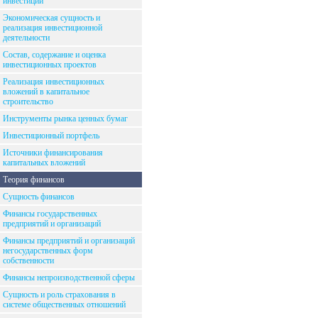
инвестиций
Экономическая сущность и
реализация инвестиционной
деятельности
Состав, содержание и оценка
инвестиционных проектов
Реализация инвестиционных
вложений в капитальное
строительство
Инструменты рынка ценных бумаг
Инвестиционный портфель
Источники финансирования
капитальных вложений
Теория финансов
Сущность финансов
Финансы государственных
предприятий и организаций
Финансы предприятий и организаций
негосударственных форм
собственности
Финансы непроизводственной сферы
Сущность и роль страхования в
системе общественных отношений