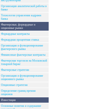
инструментарий
Организация аналитической работы в
банке
Технологии управления кадрами
банка
Фьючерсные, форвардные и
опционные рынки
Форвардные контракты
Форвардная процентная ставка
Организация и функционирование
фьючерсного рынка
Финансовые фьючерсные контракты
Фьючерсная торговля на Московской
товарной бирже
Фьючерсные стратегии
Организация и функционирование
опционного рынка
Опционные стратегии
Определение границ премии
опционов
Инвестиции
Основные понятия и содержание