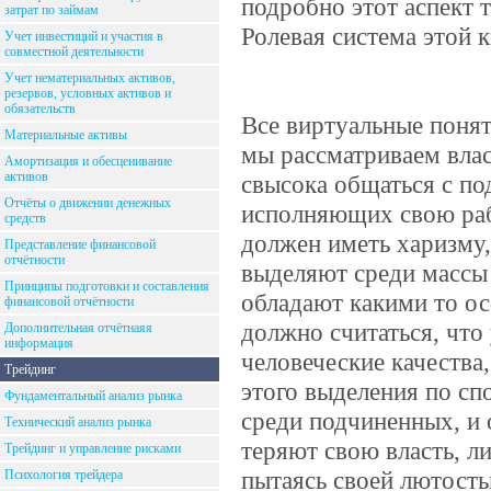
подробно этот аспект 
затрат по займам
Ролевая система этой к
Учет инвестиций и участия в
совместной деятельности
Учет нематериальных активов,
резервов, условных активов и
обязательств
Все виртуальные понят
Материальные активы
мы рассматриваем влас
Амортизация и обесценивание
активов
свысока общаться с по
Отчёты о движении денежных
исполняющих свою рабо
средств
должен иметь харизму,
Представление финансовой
отчётности
выделяют среди массы
Принципы подготовки и составления
обладают какими то ос
финансовой отчётности
должно считаться, что
Дополнительная отчётнаяя
информация
человеческие качества
Трейдинг
этого выделения по сп
Фундаментальный анализ рынка
среди подчиненных, и 
Технический анализ рынка
теряют свою власть, л
Трейдинг и управление рисками
пытаясь своей лютость
Психология трейдера