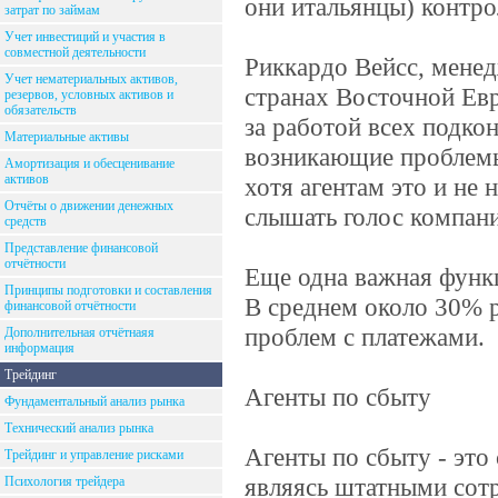
они итальянцы) контро
затрат по займам
Учет инвестиций и участия в
совместной деятельности
Риккардо Вейсс, мене
Учет нематериальных активов,
странах Восточной Евр
резервов, условных активов и
обязательств
за работой всех подко
Материальные активы
возникающие проблемы
Амортизация и обесценивание
активов
хотя агентам это и не
Отчёты о движении денежных
слышать голос компани
средств
Представление финансовой
отчётности
Еще одна важная функц
Принципы подготовки и составления
В среднем около 30% 
финансовой отчётности
проблем с платежами.
Дополнительная отчётнаяя
информация
Трейдинг
Агенты по сбыту
Фундаментальный анализ рынка
Технический анализ рынка
Агенты по сбыту - это
Трейдинг и управление рисками
являясь штатными сот
Психология трейдера