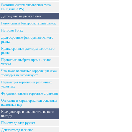
Развитие систем управления типа
ERP(типа APS)
Детрейдинг на рынке Forex
Forex-самый быстрорастущий рынок
История Forex
Долгосрочные факторы валютного
рынка
Краткосрочные факторы валютного
рынка
Правильно выбрать время - залог
успеха
Что такое валютные корреляции и как
трейдеры их используют
Параметры торговли в различных
условиях
Фундаментальные торговые стратегии
Описание и характеристики основных
валютных пар
Крах доллара и как извлечь из него
выгоду
Почему доллар рухнет
Деньги тогда и сейчас