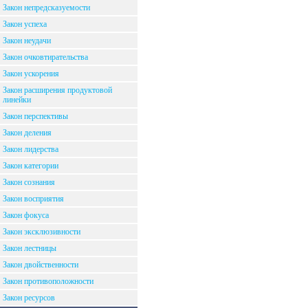
Закон непредсказуемости
Закон успеха
Закон неудачи
Закон очковтирательства
Закон ускорения
Закон расширения продуктовой
линейки
Закон перспективы
Закон деления
Закон лидерства
Закон категории
Закон сознания
Закон восприятия
Закон фокуса
Закон эксклюзивности
Закон лестницы
Закон двойственности
Закон противоположности
Закон ресурсов