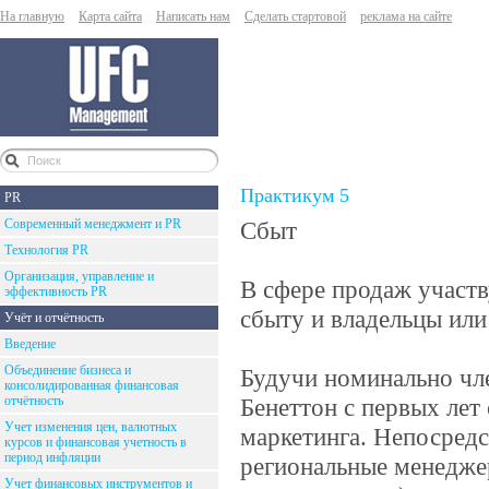
На главную
Карта сайта
Написать нам
Сделать стартовой
реклама на сайте
Практикум 5
PR
Современный менеджмент и PR
Сбыт
Технология PR
Организация, управление и
В сфере продаж участв
эффективность PR
сбыту и владельцы или
Учёт и отчётность
Введение
Объединение бизнеса и
Будучи номинально чле
консолидированная финансовая
отчётность
Бенеттон с первых ле
Учет изменения цен, валютных
маркетинга. Непосред
курсов и финансовая учетность в
период инфляции
региональные менедже
Учет финансовых инструментов и