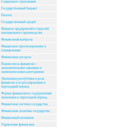
Социальное страхование
Государственный бюджет
Налоги
Государственный кредит
Финансы предприятий и отраслей
материального производства
Финансовый контроль
Финансовое прогнозирование и
планирование
Финансовые ресурсы
Взаимосвязь финансов с
экономическими законами и
экономическими категориями
Экономика республики и роль
финансов в ее регулировании в
переходный период
Формы финансового оздоровления
экономики в переходной период
Финансовая система государства
Финансовая политика государства
Финансовый механизм
Управление финансами