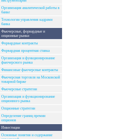
инструментарий
Организация аналитической работы в
банке
Технологии управления кадрами
банка
Фьючерсные, форвардные и
опционные рынки
Форвардные контракты
Форвардная процентная ставка
Организация и функционирование
фьючерсного рынка
Финансовые фьючерсные контракты
Фьючерсная торговля на Московской
товарной бирже
Фьючерсные стратегии
Организация и функционирование
опционного рынка
Опционные стратегии
Определение границ премии
опционов
Инвестиции
Основные понятия и содержание