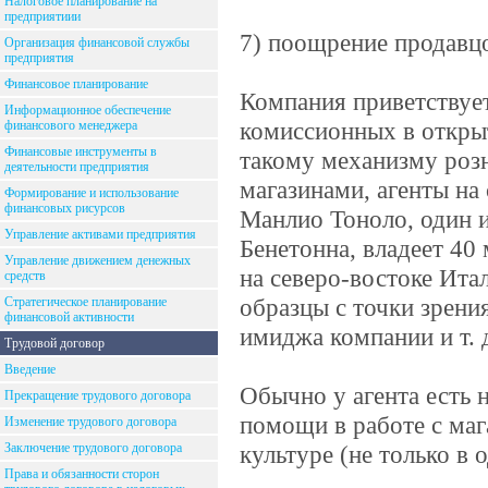
Налоговое планирование на
предприятиии
7) поощрение продавц
Организация финансовой службы
предприятия
Финансовое планирование
Компания приветствует
Информационное обеспечение
комиссионных в открыт
финансового менеджера
Финансовые инструменты в
такому механизму розн
деятельности предприятия
магазинами, агенты на
Формирование и использование
финансовых рисурсов
Манлио Тоноло, один и
Управление активами предприятия
Бенетонна, владеет 40
Управление движением денежных
на северо-востоке Ита
средств
образцы с точки зрени
Стратегическое планирование
финансовой активности
имиджа компании и т. 
Трудовой договор
Введение
Обычно у агента есть
Прекращение трудового договора
помощи в работе с маг
Изменение трудового договора
Заключение трудового договора
культуре (не только в 
Права и обязанности сторон