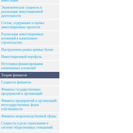
инвестиций
Экономическая сущность и
реализация инвестиционной
деятельности
Состав, содержание и оценка
инвестиционных проектов
Реализация инвестиционных
вложений в капитальное
строительство
Инструменты рынка ценных бумаг
Инвестиционный портфель
Источники финансирования
капитальных вложений
Теория финансов
Сущность финансов
Финансы государственных
предприятий и организаций
Финансы предприятий и организаций
негосударственных форм
собственности
Финансы непроизводственной сферы
Сущность и роль страхования в
системе общественных отношений