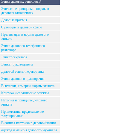
Этика деловых отношений
Этические принципы и нормы в
деловых отношениях
Деловые приемы
Сувениры в деловой сфере
Презентация и нормы делового
этикета
Этика делового телефонного
разговора
Этикет секретаря
Этикет руководителя
Деловой этикет переводчика
Этика делового красноречия
Выставки, ярмарки: нормы этикета
Критика и ее этические аспекты
История и принципы делового
этикета
Приветствие, представление,
титулирование
Визитная карточка в деловой жизни
одежда и манеры делового мужчины