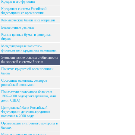
Кредит и его функции
Кредитная система Росийской
Федерации и ее организация
Коммерческие банки и их операции
Безналичные расчеты
Рынок ценных бумаг и фондовая
биржа
Международные валютно-
финансовые и кредитные отношения
Экономические основы стабильности
банковской системы России
Понятие кридитной организации и
банка
Состояние основных секторов
российской экономики
Показатели платежного баланса в
1997-2000 годах(поквартально, млн.
долл. США)
Центральный банк Российской
Федерации и денежно-кредитная
политика в 2000 году
Организация внутреннего контроля в
банках
Методы управления рисками