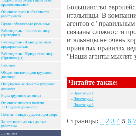
трудового договора в налоговых
правоотношениях
Большинство европейск
Основные права и обязанности
итальянцы. В компании
работодателя
агентов с "правильным
Права и обязанности работника
связаны сложности про
Работодатель - Физическое лицо
(гражданин)
итальянцы не очень хо
Работодатель - Индивидуальный
принятых правилах вед
предприниматель
Работодатель - Юридическое лицо
"Наши агенты мыслят у
(Организация)
Работник
Общее понятие сторон трудового
договора
Читайте также:
Общеправовые свойства трудового
договора
-
Практикум 1
Виды трудового договора
-
Практикум 2
Основные значения понятия
-
Практикум 3
<<Трудовой договор>>
Понятия и виды трудового договора
Страницы:
1
2
3
4
5
6
Защита персональных данных
работника
Логистика