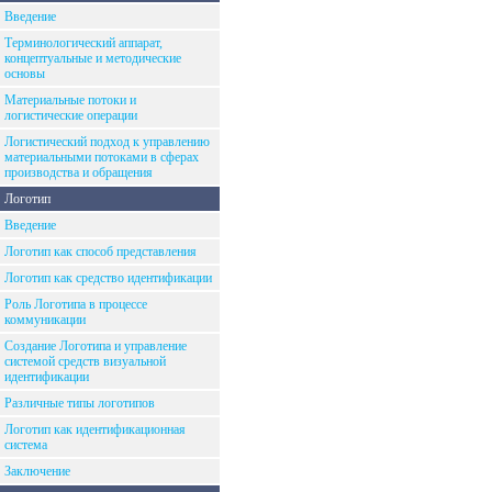
Введение
Терминологический аппарат,
концептуальные и методические
основы
Материальные потоки и
логистические операции
Логистический подход к управлению
материальными потоками в сферах
производства и обращения
Логотип
Введение
Логотип как способ представления
Логотип как средство идентификации
Роль Логотипа в процессе
коммуникации
Создание Логотипа и управление
системой средств визуальной
идентификации
Различные типы логотипов
Логотип как идентификационная
система
Заключение