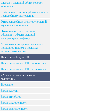
одежда и внешний облик деловой
женщины
Требование этикета к рfбочему месту
и служебному помещению
Этика служебных взаимоотношений
мужчины и женщины
Этика письменного делового
общения и обмена деловой
информацией по факсу
Механизмы внедрения этических
принципов и норм в практику
деловых отношений
Налоговый Кодекс РФ
Налоговый кодекс РФ. Часть первая
Налоговый кодекс РФ.Часть вторая
22 непредложенных закона
маркетинга
Введение
Закон жертвы
Закон атрибутов
Закон откровенности
Закон единственности