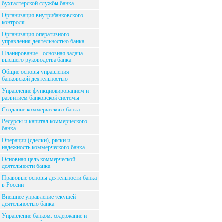
бухгалтерской службы банка
Организация внутрибанковского
контроля
Организация оперативного
управления деятельностью банка
Планирование - основная задача
высшего руководства банка
Общие основы управления
банковской деятельностью
Управление функционированием и
развитием банковской системы
Создание коммерческого банка
Ресурсы и капитал коммерческого
банка
Операции (сделки), риски и
надежность коммерческого банка
Основная цель коммерческой
деятельности банка
Правовые основы деятельности банка
в России
Внешнее управление текущей
деятельностью банка
Управление банком: содержание и