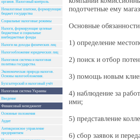
компании комиссионные
органов. Налоговый контроль.
подотчетные ему мага
Неналоговые платежи, формирующие
бюджет государства
Социальные налоговые режимы
Основные обязанности 
Налоги, формирующие целевые
бюджетные и социальные
внебюджетные фонды
1) определение место
Налоги на доходы физических лиц
Налогообложение юридических лиц
2) поиск и отбор поте
Налоговоя система и налоговая
политика государства.
Экономическая природа налогов.
3) помощь новым клие
Основы налогообложения.
Бухгалтерский и налоговый учёт
Налоговая система Украины
4) наблюдение за рабо
Введение
ими;
Финансовый менеджмент
Основные положения
5) представление колл
Аудит
Антикризисное управление
предприятием
6) сбор заявок и перед