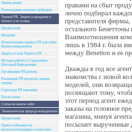
Законы рынка
правами на сбыт проду
Рекомендации опытных трейдеров
лично подбирал каждог
Черный PR. Защита и нападение в
представителя фирмы,
бизнесе и не только
остального Бенеттоны 
Предисловие
Введение
Взаимоотношения компа
Использование черного PR для атаки
лишь в 1984 г. была в
бизнеса конкурентов
между Benetton и ее п
Защита от атак Черного PR
Методы работы со Средствами
Массовой Информации
Дважды в год все аген
Организация PR работы
знакомства с новой к
Реализация PR проектов своими
силами
моделей, они возвращ
Структура PR кампании
посвящают тому, чтобы
Послесловие
этот период агент еже
Статьи на нашем сайте
заказы на головное пр
Экономическая природа менеджмента
магазина, минуя агент
Предисловие
посылает вырученные де
Права и обязанности
налогоплательщиков и налоговых