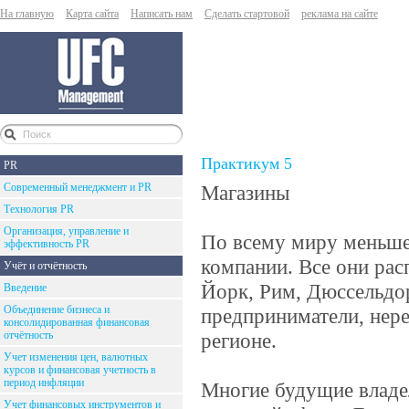
На главную
Карта сайта
Написать нам
Сделать стартовой
реклама на сайте
Практикум 5
PR
Современный менеджмент и PR
Магазины
Технология PR
Организация, управление и
По всему миру меньше 
эффективность PR
компании. Все они рас
Учёт и отчётность
Йорк, Рим, Дюссельдо
Введение
Объединение бизнеса и
предприниматели, нер
консолидированная финансовая
отчётность
регионе.
Учет изменения цен, валютных
курсов и финансовая учетность в
период инфляции
Многие будущие владел
Учет финансовых инструментов и