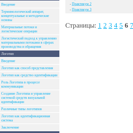
-
Практикум 2
Введение
-
Практикум 3
Терминологический аппарат,
концептуальные и методические
основы
Страницы:
1
2
3
4
5
6
Материальные потоки и
логистические операции
Логистический подход к управлению
материальными потоками в сферах
производства и обращения
Логотип
Введение
Логотип как способ представления
Логотип как средство идентификации
Роль Логотипа в процессе
коммуникации
Создание Логотипа и управление
системой средств визуальной
идентификации
Различные типы логотипов
Логотип как идентификационная
система
Заключение