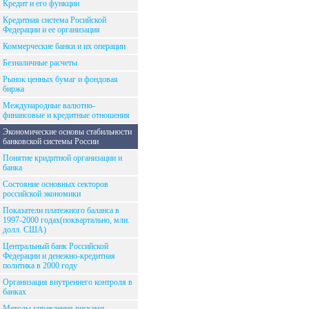
Кредит и его функции
Кредитная система Росийской
Федерации и ее организация
Коммерческие банки и их операции
Безналичные расчеты
Рынок ценных бумаг и фондовая
биржа
Международные валютно-
финансовые и кредитные отношения
Экономические основы стабильности
банковской системы России
Понятие кридитной организации и
банка
Состояние основных секторов
российской экономики
Показатели платежного баланса в
1997-2000 годах(поквартально, млн.
долл. США)
Центральный банк Российской
Федерации и денежно-кредитная
политика в 2000 году
Организация внутреннего контроля в
банках
Методы управления рисками