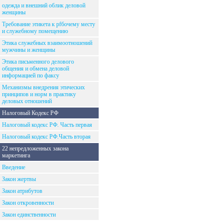
одежда и внешний облик деловой
женщины
Требование этикета к рfбочему месту
и служебному помещению
Этика служебных взаимоотношений
мужчины и женщины
Этика письменного делового
общения и обмена деловой
информацией по факсу
Механизмы внедрения этических
принципов и норм в практику
деловых отношений
Налоговый Кодекс РФ
Налоговый кодекс РФ. Часть первая
Налоговый кодекс РФ.Часть вторая
22 непредложенных закона
маркетинга
Введение
Закон жертвы
Закон атрибутов
Закон откровенности
Закон единственности