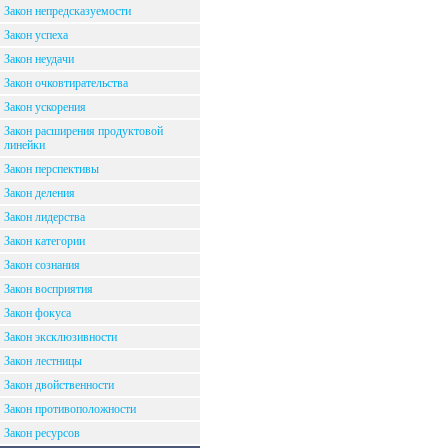
Закон непредсказуемости
Закон успеха
Закон неудачи
Закон очковтирательства
Закон ускорения
Закон расширения продуктовой
линейки
Закон перспективы
Закон деления
Закон лидерства
Закон категории
Закон сознания
Закон восприятия
Закон фокуса
Закон эксклюзивности
Закон лестницы
Закон двойственности
Закон противоположности
Закон ресурсов