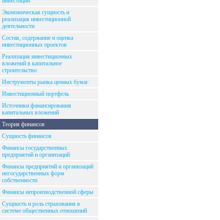
инвестиций
Экономическая сущность и
реализация инвестиционной
деятельности
Состав, содержание и оценка
инвестиционных проектов
Реализация инвестиционных
вложений в капитальное
строительство
Инструменты рынка ценных бумаг
Инвестиционный портфель
Источники финансирования
капитальных вложений
Теория финансов
Сущность финансов
Финансы государственных
предприятий и организаций
Финансы предприятий и организаций
негосударственных форм
собственности
Финансы непроизводственной сферы
Сущность и роль страхования в
системе общественных отношений