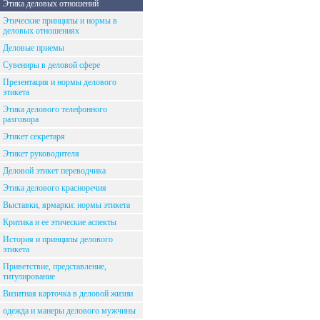
Этика деловых отношений
Этические принципы и нормы в
деловых отношениях
Деловые приемы
Сувениры в деловой сфере
Презентация и нормы делового
этикета
Этика делового телефонного
разговора
Этикет секретаря
Этикет руководителя
Деловой этикет переводчика
Этика делового красноречия
Выставки, ярмарки: нормы этикета
Критика и ее этические аспекты
История и принципы делового
этикета
Приветствие, представление,
титулирование
Визитная карточка в деловой жизни
одежда и манеры делового мужчины