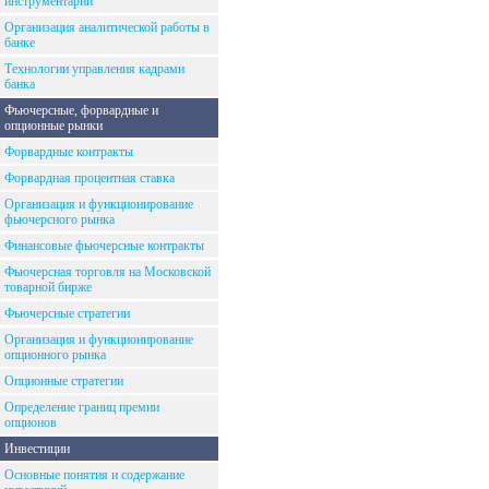
инструментарий
Организация аналитической работы в
банке
Технологии управления кадрами
банка
Фьючерсные, форвардные и
опционные рынки
Форвардные контракты
Форвардная процентная ставка
Организация и функционирование
фьючерсного рынка
Финансовые фьючерсные контракты
Фьючерсная торговля на Московской
товарной бирже
Фьючерсные стратегии
Организация и функционирование
опционного рынка
Опционные стратегии
Определение границ премии
опционов
Инвестиции
Основные понятия и содержание