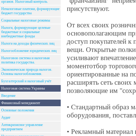
"франчайзинг" неприем
органов. Налоговый контроль.
присутствуют.
Неналоговые платежи, формирующие
бюджет государства
Социальные налоговые режимы
От всех своих розничн
Налоги, формирующие целевые
основополагающим при
бюджетные и социальные
внебюджетные фонды
доступ покупателей к 
Налоги на доходы физических лиц
вещи. Открытые полки
Налогообложение юридических лиц
усиливают впечатление
Налоговоя система и налоговая
политика государства.
моментотбор торговог
Экономическая природа налогов.
ориентированные на по
Основы налогообложения.
расширять сеть своих 
Бухгалтерский и налоговый учёт
Налоговая система Украины
позволяющие им "сохр
Введение
Финансовый менеджмент
• Стандартный образ м
Основные положения
оборудования, постав
Аудит
Антикризисное управление
предприятием
• Рекламный материал 