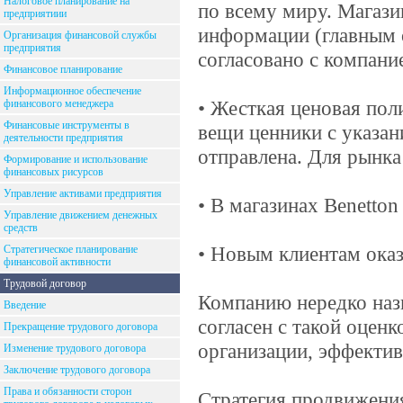
Налоговое планирование на
по всему миру. Магази
предприятиии
информации (главным о
Организация финансовой службы
предприятия
согласовано с компани
Финансовое планирование
Информационное обеспечение
• Жесткая ценовая пол
финансового менеджера
Финансовые инструменты в
вещи ценники с указан
деятельности предприятия
отправлена. Для рынка
Формирование и использование
финансовых рисурсов
Управление активами предприятия
• В магазинах Benetto
Управление движением денежных
средств
• Новым клиентам оказ
Стратегическое планирование
финансовой активности
Трудовой договор
Компанию нередко наз
Введение
согласен с такой оценк
Прекращение трудового договора
организации, эффектив
Изменение трудового договора
Заключение трудового договора
Права и обязанности сторон
Стратегия продвижени