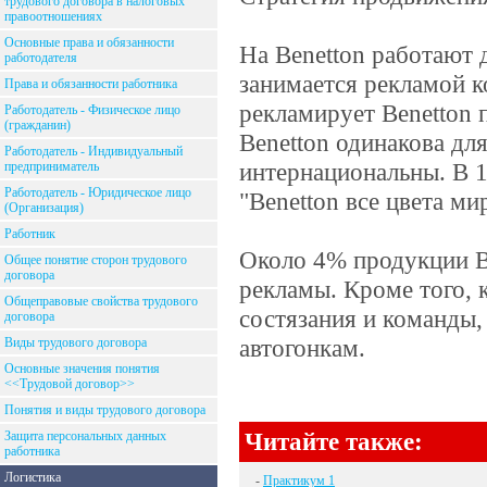
трудового договора в налоговых
правоотношениях
Основные права и обязанности
На Benetton работают 
работодателя
занимается рекламой к
Права и обязанности работника
рекламирует Benetton 
Работодатель - Физическое лицо
(гражданин)
Benetton одинакова для
Работодатель - Индивидуальный
интернациональны. В 1
предприниматель
Работодатель - Юридическое лицо
"Benetton все цвета ми
(Организация)
Работник
Около 4% продукции B
Общее понятие сторон трудового
договора
рекламы. Кроме того,
Общеправовые свойства трудового
состязания и команды,
договора
автогонкам.
Виды трудового договора
Основные значения понятия
<<Трудовой договор>>
Понятия и виды трудового договора
Читайте также:
Защита персональных данных
работника
Логистика
-
Практикум 1