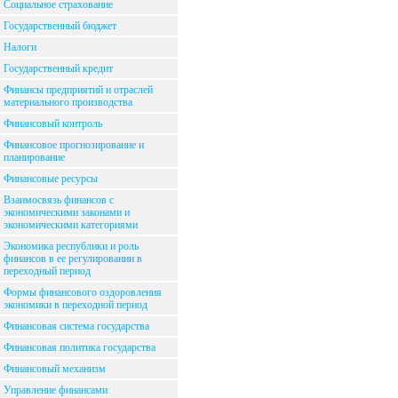
Социальное страхование
Государственный бюджет
Налоги
Государственный кредит
Финансы предприятий и отраслей
материального производства
Финансовый контроль
Финансовое прогнозирование и
планирование
Финансовые ресурсы
Взаимосвязь финансов с
экономическими законами и
экономическими категориями
Экономика республики и роль
финансов в ее регулировании в
переходный период
Формы финансового оздоровления
экономики в переходной период
Финансовая система государства
Финансовая политика государства
Финансовый механизм
Управление финансами