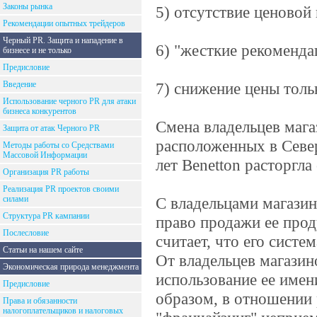
Законы рынка
5) отсутствие ценовой
Рекомендации опытных трейдеров
Черный PR. Защита и нападение в
6) "жесткие рекоменда
бизнесе и не только
Предисловие
Введение
7) снижение цены толь
Использование черного PR для атаки
бизнеса конкурентов
Смена владельцев мага
Защита от атак Черного PR
расположенных в Севе
Методы работы со Средствами
Массовой Информации
лет Benetton расторгл
Организация PR работы
Реализация PR проектов своими
силами
С владельцами магазин
Структура PR кампании
право продажи ее про
Послесловие
считает, что его систе
Статьи на нашем сайте
От владельцев магазино
Экономическая природа менеджмента
использование ее имен
Предисловие
образом, в отношении 
Права и обязанности
налогоплательщиков и налоговых