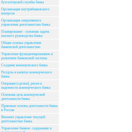
бухгалтерской службы банка
Организация внутрибанковского
контроля
Организация оперативного
управления деятельностью банка
Планирование - основная задача
высшего руководства банка
Общие основы управления
банковской деятельностью
Управление функционированием и
развитием банковской системы
Создание коммерческого банка
Ресурсы и капитал коммерческого
банка
Операции (сделки), риски и
надежность коммерческого банка
Основная цель коммерческой
деятельности банка
Правовые основы деятельности банка
в России
Внешнее управление текущей
деятельностью банка
Управление банком: содержание и