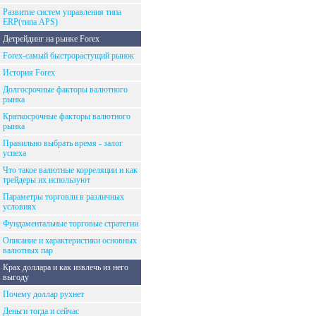
Развитие систем управления типа
ERP(типа APS)
Детрейдинг на рынке Forex
Forex-самый быстрорастущий рынок
История Forex
Долгосрочные факторы валютного
рынка
Краткосрочные факторы валютного
рынка
Правильно выбрать время - залог
успеха
Что такое валютные корреляции и как
трейдеры их используют
Параметры торговли в различных
условиях
Фундаментальные торговые стратегии
Описание и характеристики основных
валютных пар
Крах доллара и как извлечь из него
выгоду
Почему доллар рухнет
Деньги тогда и сейчас