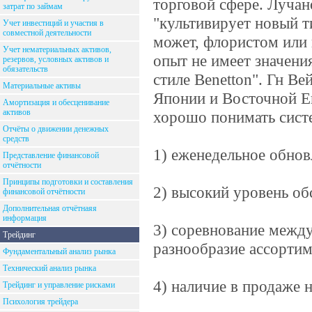
торговой сфере. Лучан
затрат по займам
"культивирует новый т
Учет инвестиций и участия в
совместной деятельности
может, флористом или
Учет нематериальных активов,
опыт не имеет значени
резервов, условных активов и
обязательств
стиле Benetton". Гн В
Материальные активы
Японии и Восточной Ев
Амортизация и обесценивание
активов
хорошо понимать систем
Отчёты о движении денежных
средств
1) еженедельное обнов
Представление финансовой
отчётности
Принципы подготовки и составления
2) высокий уровень об
финансовой отчётности
Дополнительная отчётнаяя
информация
3) соревнование межд
Трейдинг
разнообразие ассортим
Фундаментальный анализ рынка
Технический анализ рынка
4) наличие в продаже 
Трейдинг и управление рисками
Психология трейдера