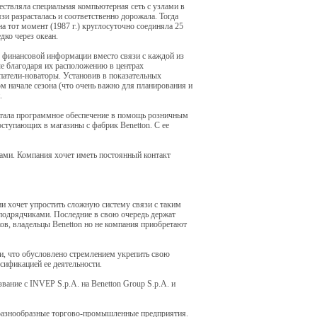
ствляла специальная компьютерная сеть с узлами в
зи разрасталась и соответственно дорожала. Тогда
а тот момент (1987 г.) круглосуточно соединяла 25
дко через океан.
я финансовой информации вместо связи с каждой из
ые благодаря их расположению в центрах
атели-новаторы. Установив в показательных
 начале сезона (что очень важно для планирования и
.
отала программное обеспечение в помощь розничным
ступающих в магазины с фабрик Benetton. С ее
ами. Компания хочет иметь постоянный контакт
ии хочет упростить сложную систему связи с таким
подрядчиками. Последние в свою очередь держат
в, владельцы Benetton но не компания приобретают
, что обусловлено стремлением укрепить свою
сификацией ее деятельности.
вание с INVEP S.p.A. на Benetton Group S.p.A. и
в разнообразные торгово-промышленные предприятия.