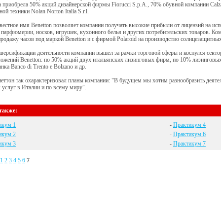
а приобрела 50% акций дизайнерской фирмы Fiorucci S.p.A., 70% обувной компании Calzat
й техники Nolan Norton Italia S.r.l.
естное имя Benetton позволяет компании получать высокие прибыли от лицензий на ис
 парфюмерии, носков, игрушек, кухонного белья и других потребительских товаров. К
продажу часов под маркой Benetton и с фирмой Polaroid на производство солнцезащитных
версификации деятельности компании вышел за рамки торговой сферы и коснулся секто
ожений Benetton: по 50% акций двух итальянских лизинговых фирм, по 10% лизинговы
нка Ваnсо di Trento e Bolzano и др.
еттон так охарактеризовал планы компании: "В будущем мы хотим разнообразить деятел
 услуг в Италии и по всему миру".
также:
икум 1
-
Практикум 4
икум 2
-
Практикум 6
икум 3
-
Практикум 7
1
2
3
4
5
6
7