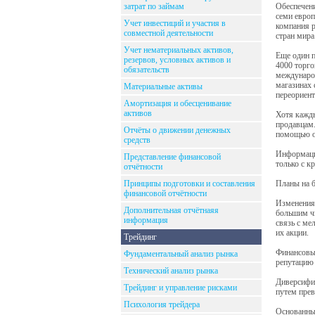
затрат по займам
Обеспечени
семи европ
Учет инвестиций и участия в
компания р
совместной деятельности
стран мира
Учет нематериальных активов,
Еще один п
резервов, условных активов и
4000 торго
обязательств
международ
магазинах 
Материальные активы
переориент
Амортизация и обесценивание
активов
Хотя кажды
продавцам.
Отчёты о движении денежных
помощью об
средств
Информацио
Представление финансовой
только с к
отчётности
Принципы подготовки и составления
Планы на 
финансовой отчётности
Изменения 
Дополнительная отчётнаяя
большим чи
информация
связь с ме
их акции.
Трейдинг
Финансовые
Фундаментальный анализ рынка
репутацию 
Технический анализ рынка
Диверсифик
Трейдинг и управление рисками
путем прев
Психология трейдера
Основанный