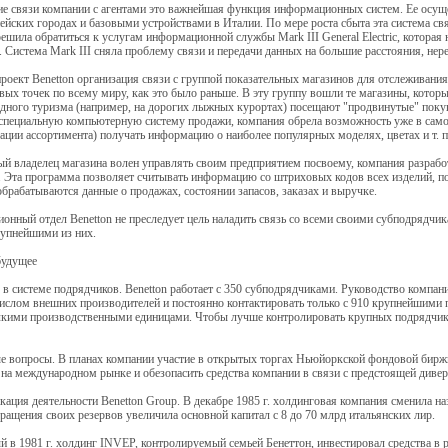
е связи компании с агентами это важнейшая функция информационных систем. Ее осуще
ейских городах и базовыми устройствами в Италии. По мере роста сбыта эта система свя
ешила обратиться к услугам информационной службы Mark III General Electric, которая н
. Система Mark III сняла проблему связи и передачи данных на большие расстояния, нере
роект Benetton организация связи с группой показательных магазинов для отслеживани
вых точек по всему миру, как это было раньше. В эту группу вошли те магазины, котор
ного туризма (например, на дорогих лыжных курортах) посещают "продвинутые" покуп
специальную компьютерную систему продажи, компания обрела возможность уже в самом
ации ассортимента) получать информацию о наиболее популярных моделях, цветах и т. п
й владелец магазина волен управлять своим предприятием посвоему, компания разраб
 Эта программа позволяет считывать информацию со штриховых кодов всех изделий, по
рабатываются данные о продажах, состоянии запасов, заказах и выручке.
нный отдел Benetton не преследует цель наладить связь со всеми своими субподрядчик
рупнейшими из них.
будущее
в системе подрядчиков. Benetton работает с 350 субподрядчиками. Руководство компан
слом внешних производителей и постоянно контактировать только с 910 крупнейшими 
лкими производственными единицами. Чтобы лучше контролировать крупных подрядчико
 вопросы. В планах компании участие в открытых торгах Ньюйоркской фондовой биржи
на международном рынке и обезопасить средства компании в связи с предстоящей дивер
ация деятельности Benetton Group. В декабре 1985 г. холдинговая компания сменила наз
ращения своих резервов увеличила основной капитал с 8 до 70 млрд итальянских лир.
 в 1981 г. холдинг INVEP, контролируемый семьей Бенеттон, инвестировал средства 