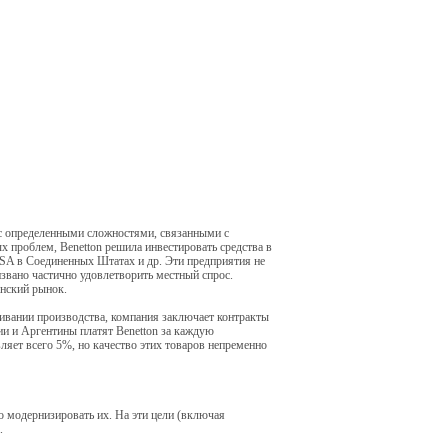
 с определенными сложностями, связанными с
 проблем, Benetton решила инвестировать средства в
 USA в Соединенных Штатах и др. Эти предприятия не
звано частично удовлетворить местный спрос.
анский рынок.
аживании производства, компания заключает контракты
ии и Аргентины платят Benetton за каждую
яет всего 5%, но качество этих товаров непременно
 модернизировать их. На эти цели (включая
.