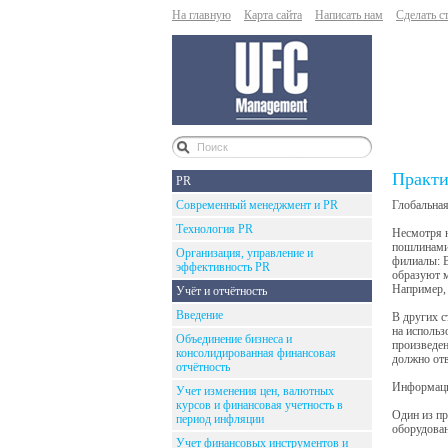
На главную
Карта сайта
Написать нам
Сделать с
Практи
PR
Современный менеджмент и PR
Глобальная
Технология PR
Несмотря н
пошлинами,
Организация, управление и
филиалы: B
эффективность PR
образуют м
Например, 
Учёт и отчётность
Введение
В других с
на использ
Объединение бизнеса и
произведен
консолидированная финансовая
должно отв
отчётность
Информаци
Учет изменения цен, валютных
курсов и финансовая учетность в
Один из п
период инфляции
оборудован
Учет финансовых инструментов и