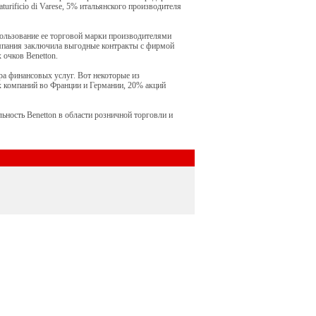
urificio di Varese, 5% итальянского производителя
пользование ее торговой марки производителями
омпания заключила выгодные контракты с фирмой
 очков Benetton.
ра финансовых услуг. Вот некоторые из
х компаний во Франции и Германии, 20% акций
ьность Benetton в области розничной торговли и