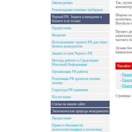
Законы рынка
Так, групп
компьютерно
Рекомендации опытных трейдеров
Широко изв
Черный PR. Защита и нападение в
косметики,
бизнесе и не только
Buvola на 
Предисловие
Процесс ди
Введение
капиталовл
частного ба
Использование черного PR для атаки
бизнеса конкурентов
Лучано Бен
банковских
Защита от атак Черного PR
Методы работы со Средствами
Массовой Информации
Читайте 
Организация PR работы
-
Практ
Реализация PR проектов своими
-
Практ
силами
-
Практ
Структура PR кампании
Страницы:
Послесловие
Статьи на нашем сайте
Экономическая природа менеджмента
Предисловие
Права и обязанности
налогоплательщиков и налоговых