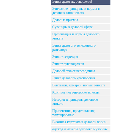
Этика деловых отношений
Этические принципы и нормы в
деловых отношениях
Деловые приемы
Сувениры в деловой сфере
Презентация и нормы делового
этикета
Этика делового телефонного
разговора
Этикет секретаря
Этикет руководителя
Деловой этикет переводчика
Этика делового красноречия
Выставки, ярмарки: нормы этикета
Критика и ее этические аспекты
История и принципы делового
этикета
Приветствие, представление,
титулирование
Визитная карточка в деловой жизни
одежда и манеры делового мужчины