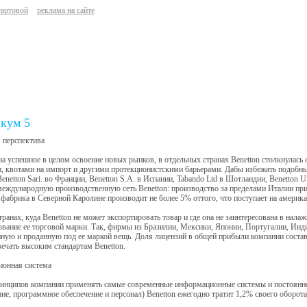
тартовой
реклама на сайте
кум 5
 перспектива
а успешное в целом освоение новых рынков, в отдельных странах Benetton столкнулась
 квотами на импорт и другими протекционистскими барьерами. Дабы избежать подобных
enetton Sari. во Франции, Benetton S.A. в Испании, Tabando Ltd в Шотландии, Benetton
еждународную производственную сеть Benetton: производство за пределами Италии при
фабрика в Северной Каролине производит не более 5% оттого, что поступает на америк
транах, куда Benetton не может экспортировать товар и где она не заинтересована в нал
ование ее торговой марки. Так, фирмы из Бразилии, Мексики, Японии, Португалии, Инд
ную и проданную под ее маркой вещь. Доля лицензий в общей прибыли компании составл
ечать высоким стандартам Benetton.
онная система
ринципов компании применять самые современные информационные системы и постоянно
ие, программное обеспечение и персонал) Benetton ежегодно тратит 1,2% своего оборота