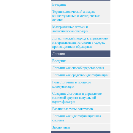
Введение
Терминологический аппарат,
концептуальные и методические
основы
Материальные потоки и
логистические операции
Логистический подход к управлению
материальными потоками в сферах
производства и обращения
Логотип
Введение
Логотип как способ представления
Логотип как средство идентификации
Роль Логотипа в процессе
коммуникации
Создание Логотипа и управление
системой средств визуальной
идентификации
Различные типы логотипов
Логотип как идентификационная
система
Заключение