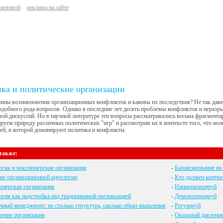
тартовой
реклама на сайте
ка и политические организации
ины возникновения организационных конфликтов и каковы их последствия? Не так дав
одобного рода вопросов. Однако в последние лет десять проблемы конфликтов и неразр
ой дискуссий. Но в научной литературе эти вопросы рассматривались весьма фрагмент
руем природу различных политических "игр" и рассмотрим их в контексте того, что може
ей, в которой доминируют политика и конфликты.
также:
гия и миссионерские организации
-
Балансирование на 
ие организационной идеологии
-
Кто должен контро
онерская организация
-
Национализируй
гия как надстройка над традиционной организацией
-
Демократизируй
ный менеджмент: не столько структура, сколько образ мышления
-
Регулируй
ение организации
-
Оказывай давлени