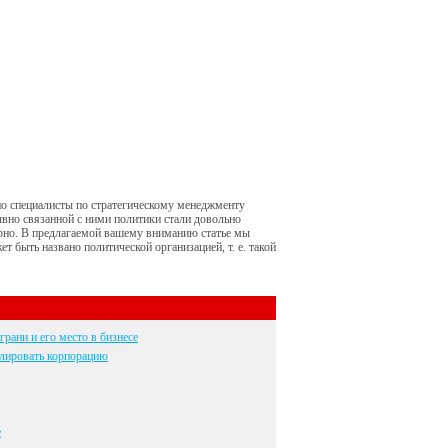
но специалисты по стратегическому менеджменту
ывно связанной с ними политики стали довольно
арно. В предлагаемой вашему вниманию статье мы
т быть названо политической организацией, т. е. такой
грани и его место в бизнесе
лировать корпорацию
е