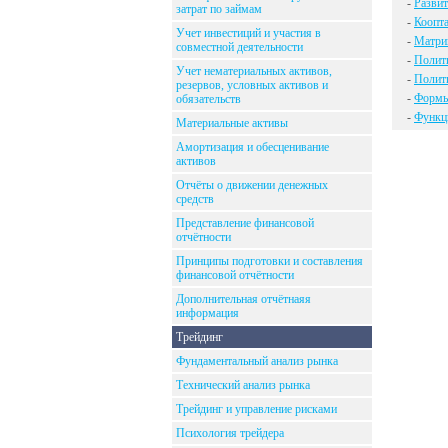
-
Развит
затрат по займам
-
Коопт
Учет инвестиций и участия в
-
Матри
совместной деятельности
-
Полити
Учет нематериальных активов,
-
Полити
резервов, условных активов и
-
Формы
обязательств
-
Функци
Материальные активы
Амортизация и обесценивание
активов
Отчёты о движении денежных
средств
Представление финансовой
отчётности
Принципы подготовки и составления
финансовой отчётности
Дополнительная отчётнаяя
информация
Трейдинг
Фундаментальный анализ рынка
Технический анализ рынка
Трейдинг и управление рисками
Психология трейдера