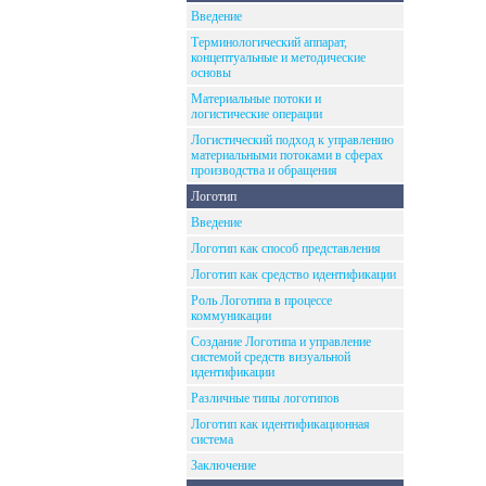
Введение
Терминологический аппарат,
концептуальные и методические
основы
Материальные потоки и
логистические операции
Логистический подход к управлению
материальными потоками в сферах
производства и обращения
Логотип
Введение
Логотип как способ представления
Логотип как средство идентификации
Роль Логотипа в процессе
коммуникации
Создание Логотипа и управление
системой средств визуальной
идентификации
Различные типы логотипов
Логотип как идентификационная
система
Заключение