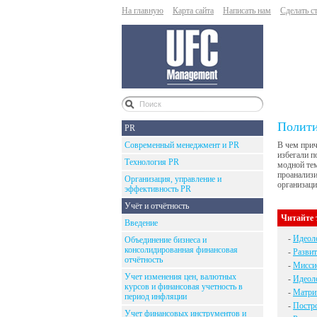
На главную
Карта сайта
Написать нам
Сделать с
Полити
PR
Современный менеджмент и PR
В чем прич
избегали п
Технология PR
модной тем
проанализи
Организация, управление и
организаци
эффективность PR
Учёт и отчётность
Читайте 
Введение
-
Идеоло
Объединение бизнеса и
консолидированная финансовая
-
Развит
отчётность
-
Мисси
Учет изменения цен, валютных
-
Идеоло
курсов и финансовая учетность в
-
Матрич
период инфляции
-
Постро
Учет финансовых инструментов и