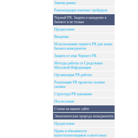
Законы рынка
Рекомендации опытных трейдеров
Черный PR. Защита и нападение в
бизнесе и не только
Предисловие
Введение
Использование черного PR для атаки
бизнеса конкурентов
Защита от атак Черного PR
Методы работы со Средствами
Массовой Информации
Организация PR работы
Реализация PR проектов своими
силами
Структура PR кампании
Послесловие
Статьи на нашем сайте
Экономическая природа менеджмента
Предисловие
Права и обязанности
налогоплательщиков и налоговых