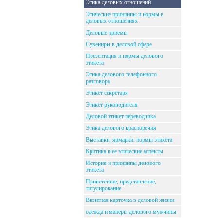
Этика деловых отношений
Этические принципы и нормы в
деловых отношениях
Деловые приемы
Сувениры в деловой сфере
Презентация и нормы делового
этикета
Этика делового телефонного
разговора
Этикет секретаря
Этикет руководителя
Деловой этикет переводчика
Этика делового красноречия
Выставки, ярмарки: нормы этикета
Критика и ее этические аспекты
История и принципы делового
этикета
Приветствие, представление,
титулирование
Визитная карточка в деловой жизни
одежда и манеры делового мужчины