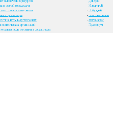
ие человеческих ресурсов
-
Доверяй
ация усилий менеджеров
-
Игнорируй
ца в сознании менеджеров
-
Побуждай
ка в организации
-
Восстанавливай
ческие игры в организациях
-
Заключение
 политических организаций
-
Практикум
ональная роль политики в организации