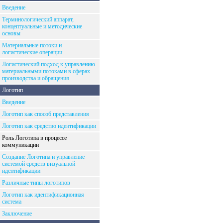
Введение
Терминологический аппарат,
концептуальные и методические
основы
Материальные потоки и
логистические операции
Логистический подход к управлению
материальными потоками в сферах
производства и обращения
Логотип
Введение
Логотип как способ представления
Логотип как средство идентификации
Роль Логотипа в процессе
коммуникации
Создание Логотипа и управление
системой средств визуальной
идентификации
Различные типы логотипов
Логотип как идентификационная
система
Заключение