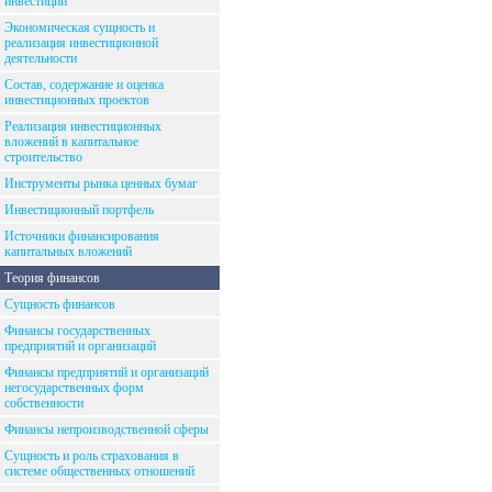
инвестиций
Экономическая сущность и
реализация инвестиционной
деятельности
Состав, содержание и оценка
инвестиционных проектов
Реализация инвестиционных
вложений в капитальное
строительство
Инструменты рынка ценных бумаг
Инвестиционный портфель
Источники финансирования
капитальных вложений
Теория финансов
Сущность финансов
Финансы государственных
предприятий и организаций
Финансы предприятий и организаций
негосударственных форм
собственности
Финансы непроизводственной сферы
Сущность и роль страхования в
системе общественных отношений