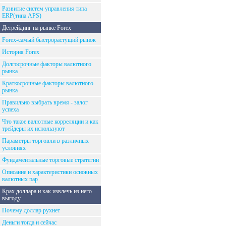
Развитие систем управления типа
ERP(типа APS)
Детрейдинг на рынке Forex
Forex-самый быстрорастущий рынок
История Forex
Долгосрочные факторы валютного
рынка
Краткосрочные факторы валютного
рынка
Правильно выбрать время - залог
успеха
Что такое валютные корреляции и как
трейдеры их используют
Параметры торговли в различных
условиях
Фундаментальные торговые стратегии
Описание и характеристики основных
валютных пар
Крах доллара и как извлечь из него
выгоду
Почему доллар рухнет
Деньги тогда и сейчас