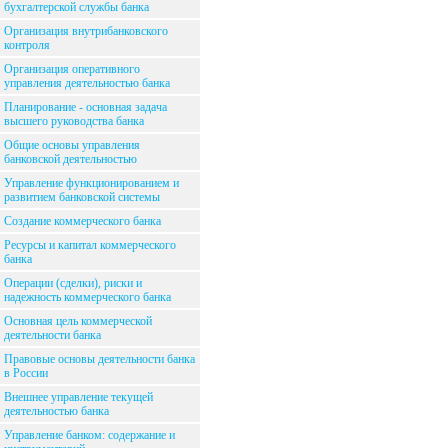
бухгалтерской службы банка
Организация внутрибанковского
контроля
Организация оперативного
управления деятельностью банка
Планирование - основная задача
высшего руководства банка
Общие основы управления
банковской деятельностью
Управление функционированием и
развитием банковской системы
Создание коммерческого банка
Ресурсы и капитал коммерческого
банка
Операции (сделки), риски и
надежность коммерческого банка
Основная цель коммерческой
деятельности банка
Правовые основы деятельности банка
в России
Внешнее управление текущей
деятельностью банка
Управление банком: содержание и