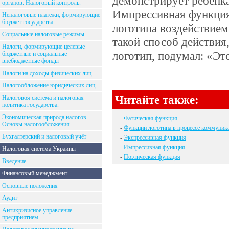
демонстрирует ребенка
органов. Налоговый контроль.
Импрессивная функция 
Неналоговые платежи, формирующие
бюджет государства
логотипа воздействием
Социальные налоговые режимы
такой способ действия
Налоги, формирующие целевые
логотип, подумал: «Эт
бюджетные и социальные
внебюджетные фонды
Налоги на доходы физических лиц
Налогообложение юридических лиц
Читайте также:
Налоговоя система и налоговая
политика государства.
Экономическая природа налогов.
-
Фатическая функция
Основы налогообложения.
-
Функции логотипа в процессе коммуник
Бухгалтерский и налоговый учёт
-
Экспрессивная функция
-
Импрессивная функция
Налоговая система Украины
-
Поэтическая функция
Введение
Финансовый менеджмент
Основные положения
Аудит
Антикризисное управление
предприятием