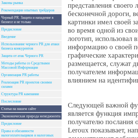
Законы рынка
представления своего 
Рекомендации опытных трейдеров
бесконечной дороги, в
Черный PR. Защита и нападение в
картинки имел своей за
бизнесе и не только
во время одной из сво
Предисловие
Введение
логотип, использовал 
Использование черного PR для атаки
информацию о своей по
бизнеса конкурентов
графические характерис
Защита от атак Черного PR
размещается, служат 
Методы работы со Средствами
Массовой Информации
получателем информац
Организация PR работы
влиянием на идентифи
Реализация PR проектов своими
силами
Структура PR кампании
Послесловие
Следующей важной фун
Статьи на нашем сайте
является функция импр
Экономическая природа менеджмента
получателю послания о
Предисловие
Leroux показывает, на
Права и обязанности
налогоплательщиков и налоговых