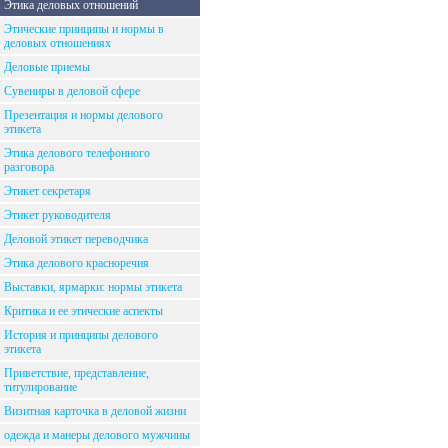
Этика деловых отношений
Этические принципы и нормы в
деловых отношениях
Деловые приемы
Сувениры в деловой сфере
Презентация и нормы делового
этикета
Этика делового телефонного
разговора
Этикет секретаря
Этикет руководителя
Деловой этикет переводчика
Этика делового красноречия
Выставки, ярмарки: нормы этикета
Критика и ее этические аспекты
История и принципы делового
этикета
Приветствие, представление,
титулирование
Визитная карточка в деловой жизни
одежда и манеры делового мужчины