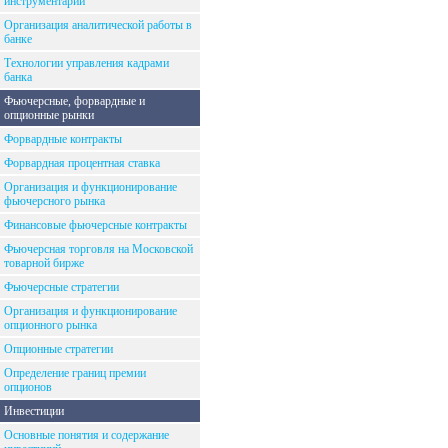
инструментарий
Организация аналитической работы в
банке
Технологии управления кадрами
банка
Фьючерсные, форвардные и
опционные рынки
Форвардные контракты
Форвардная процентная ставка
Организация и функционирование
фьючерсного рынка
Финансовые фьючерсные контракты
Фьючерсная торговля на Московской
товарной бирже
Фьючерсные стратегии
Организация и функционирование
опционного рынка
Опционные стратегии
Определение границ премии
опционов
Инвестиции
Основные понятия и содержание