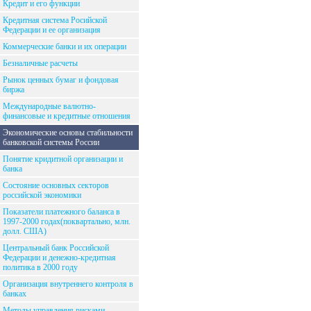
Кредит и его функции
Кредитная система Росийской
Федерации и ее организация
Коммерческие банки и их операции
Безналичные расчеты
Рынок ценных бумаг и фондовая
биржа
Международные валютно-
финансовые и кредитные отношения
Экономические основы стабильности
банковской системы России
Понятие кридитной организации и
банка
Состояние основных секторов
российской экономики
Показатели платежного баланса в
1997-2000 годах(поквартально, млн.
долл. США)
Центральный банк Российской
Федерации и денежно-кредитная
политика в 2000 году
Организация внутреннего контроля в
банках
Методы управления рисками