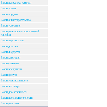
Закон непредсказуемости
Закон успеха
Закон неудачи
Закон очковтирательства
Закон ускорения
Закон расширения продуктовой
линейки
Закон перспективы
Закон деления
Закон лидерства
Закон категории
Закон сознания
Закон восприятия
Закон фокуса
Закон эксклюзивности
Закон лестницы
Закон двойственности
Закон противоположности
Закон ресурсов