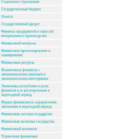
Социальное страхование
Государственный бюджет
Налоги
Государственный кредит
Финансы предприятий и отраслей
материального производства
Финансовый контроль
Финансовое прогнозирование и
планирование
Финансовые ресурсы
Взаимосвязь финансов с
экономическими законами и
экономическими категориями
Экономика республики и роль
финансов в ее регулировании в
переходный период
Формы финансового оздоровления
экономики в переходной период
Финансовая система государства
Финансовая политика государства
Финансовый механизм
Управление финансами