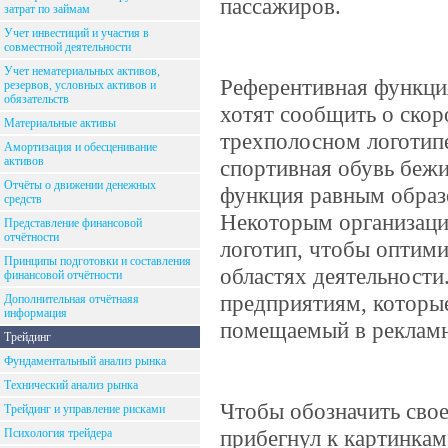
пассажиров.
затрат по займам
Учет инвестиций и участия в
совместной деятельности
Учет нематериальных активов,
Референтивная функция
резервов, условных активов и
обязательств
хотят сообщить о скор
Материальные активы
трехполосном логотип
Амортизация и обесценивание
активов
спортивная обувь бежи
Отчёты о движении денежных
функция равным образо
средств
Некоторым организаци
Представление финансовой
отчётности
логотип, чтобы оптим
Принципы подготовки и составления
областях деятельности
финансовой отчётности
предприятиям, которые
Дополнительная отчётнаяя
информация
помещаемый в рекламн
Трейдинг
Фундаментальный анализ рынка
Технический анализ рынка
Чтобы обозначить свое
Трейдинг и управление рисками
прибегнул к картинкам
Психология трейдера