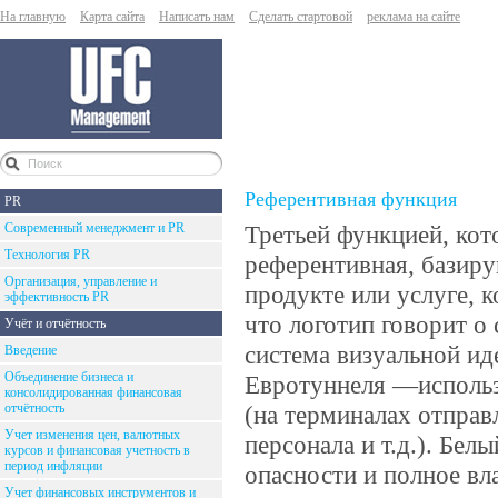
На главную
Карта сайта
Написать нам
Сделать стартовой
реклама на сайте
Референтивная функция
PR
Современный менеджмент и PR
Третьей функцией, кот
Технология PR
референтивная, базир
Организация, управление и
продукте или услуге, 
эффективность PR
что логотип говорит о 
Учёт и отчётность
система визуальной ид
Введение
Объединение бизнеса и
Евротуннеля —использ
консолидированная финансовая
отчётность
(на терминалах отправ
Учет изменения цен, валютных
персонала и т.д.). Бел
курсов и финансовая учетность в
период инфляции
опасности и полное вл
Учет финансовых инструментов и