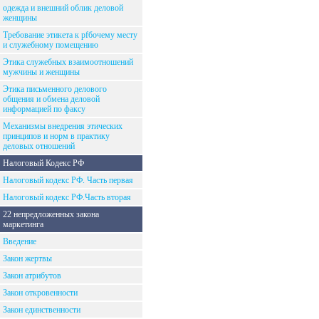
одежда и внешний облик деловой
женщины
Требование этикета к рfбочему месту
и служебному помещению
Этика служебных взаимоотношений
мужчины и женщины
Этика письменного делового
общения и обмена деловой
информацией по факсу
Механизмы внедрения этических
принципов и норм в практику
деловых отношений
Налоговый Кодекс РФ
Налоговый кодекс РФ. Часть первая
Налоговый кодекс РФ.Часть вторая
22 непредложенных закона
маркетинга
Введение
Закон жертвы
Закон атрибутов
Закон откровенности
Закон единственности