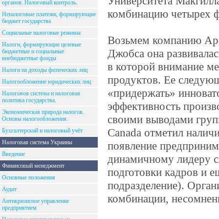
Университета Макгилл
органов. Налоговый контроль.
комбинацию четырех 
Неналоговые платежи, формирующие
бюджет государства
Социальные налоговые режимы
Возьмем компанию App
Налоги, формирующие целевые
Джобса она развивалас
бюджетные и социальные
внебюджетные фонды
в которой внимание м
Налоги на доходы физических лиц
продуктов. Ее следую
Налогообложение юридических лиц
«придержать» инноват
Налоговоя система и налоговая
политика государства.
эффективность произво
Экономическая природа налогов.
своими выводами груп
Основы налогообложения.
Canada отметил наличи
Бухгалтерский и налоговый учёт
Налоговая система Украины
появление предприним
Введение
динамичному лидеру с
Финансовый менеджмент
подготовки кадров и 
Основные положения
подразделение). Орга
Аудит
комбинации, несомненн
Антикризисное управление
предприятием