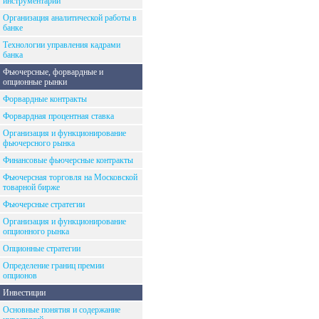
инструментарий
Организация аналитической работы в
банке
Технологии управления кадрами
банка
Фьючерсные, форвардные и
опционные рынки
Форвардные контракты
Форвардная процентная ставка
Организация и функционирование
фьючерсного рынка
Финансовые фьючерсные контракты
Фьючерсная торговля на Московской
товарной бирже
Фьючерсные стратегии
Организация и функционирование
опционного рынка
Опционные стратегии
Определение границ премии
опционов
Инвестиции
Основные понятия и содержание