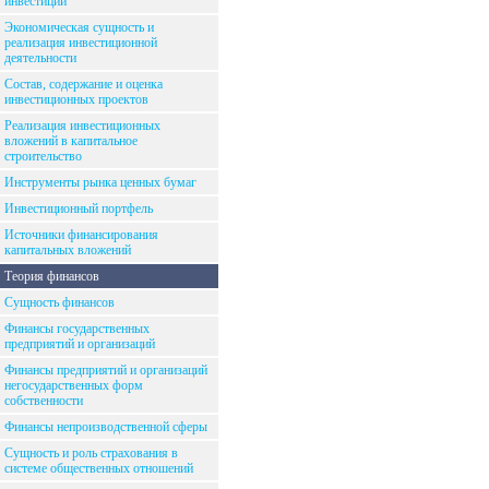
инвестиций
Экономическая сущность и
реализация инвестиционной
деятельности
Состав, содержание и оценка
инвестиционных проектов
Реализация инвестиционных
вложений в капитальное
строительство
Инструменты рынка ценных бумаг
Инвестиционный портфель
Источники финансирования
капитальных вложений
Теория финансов
Сущность финансов
Финансы государственных
предприятий и организаций
Финансы предприятий и организаций
негосударственных форм
собственности
Финансы непроизводственной сферы
Сущность и роль страхования в
системе общественных отношений