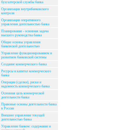
бухгалтерской службы банка
Организация внутрибанковского
контроля
Организация оперативного
управления деятельностью банка
Планирование - основная задача
высшего руководства банка
Общие основы управления
банковской деятельностью
Управление функционированием и
развитием банковской системы
Создание коммерческого банка
Ресурсы и капитал коммерческого
банка
Операции (сделки), риски и
надежность коммерческого банка
Основная цель коммерческой
деятельности банка
Правовые основы деятельности банка
в России
Внешнее управление текущей
деятельностью банка
Управление банком: содержание и