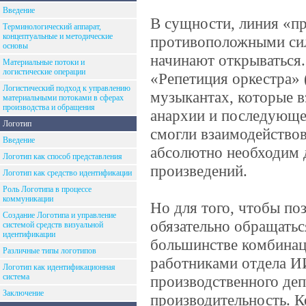
Введение
В сущности, линия «п
Терминологический аппарат,
концептуальные и методические
противоположными сил
основы
начинают открываться
Материальные потоки и
логистические операции
«Репетиция оркестра» 
Логистический подход к управлению
музыкантах, которые в
материальными потоками в сферах
производства и обращения
анархии и последующем
Логотип
смогли взаимодействов
Введение
абсолютно необходим 
Логотип как способ представления
произведений.
Логотип как средство идентификации
Роль Логотипа в процессе
коммуникации
Но для того, чтобы по
Создание Логотипа и управление
обязательно обращатьс
системой средств визуальной
идентификации
большинстве комбинаци
Различные типы логотипов
работниками отдела И
Логотип как идентификационная
система
производственного деп
Заключение
производительность. К