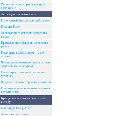
Развитие систем управления типа
ERP(типа APS)
Детрейдинг на рынке Forex
Forex-самый быстрорастущий рынок
История Forex
Долгосрочные факторы валютного
рынка
Краткосрочные факторы валютного
рынка
Правильно выбрать время - залог
успеха
Что такое валютные корреляции и как
трейдеры их используют
Параметры торговли в различных
условиях
Фундаментальные торговые стратегии
Описание и характеристики основных
валютных пар
Крах доллара и как извлечь из него
выгоду
Почему доллар рухнет
Деньги тогда и сейчас