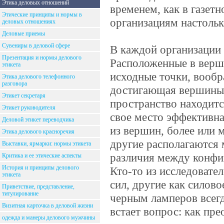
Этика деловых отношений
временем, как в газет
Этические принципы и нормы в
организациям настольк
деловых отношениях
Деловые приемы
Сувениры в деловой сфере
В каждой организации 
Презентация и нормы делового
Расположенные в верш
этикета
исходные точки, вообр
Этика делового телефонного
разговора
достигающая вершины 
Этикет секретаря
пространство находитс
Этикет руководителя
свое место эффективна
Деловой этикет переводчика
из вершин, более или 
Этика делового красноречия
другие располагаются
Выставки, ярмарки: нормы этикета
различия между конфи
Критика и ее этические аспекты
История и принципы делового
Кто-то из исследовате
этикета
сил, другие как силов
Приветствие, представление,
титулирование
черным ламперов всегд
Визитная карточка в деловой жизни
встает вопрос: как пр
одежда и манеры делового мужчины