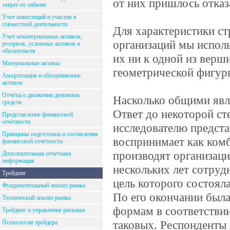
от них пришлось отказ
затрат по займам
Учет инвестиций и участия в
совместной деятельности
Для характеристики с
Учет нематериальных активов,
организаций мы испол
резервов, условных активов и
обязательств
их ни к одной из верш
Материальные активы
геометрической фигур
Амортизация и обесценивание
активов
Отчёты о движении денежных
Насколько общими явл
средств
Ответ до некоторой сте
Представление финансовой
отчётности
исследователю предста
Принципы подготовки и составления
воспринимает как комб
финансовой отчётности
производят организаци
Дополнительная отчётнаяя
информация
нескольких лет сотруд
Трейдинг
цель которого состоял
Фундаментальный анализ рынка
По его окончании была
Технический анализ рынка
формам в соответствии
Трейдинг и управление рисками
таковых. Респонденты 
Психология трейдера