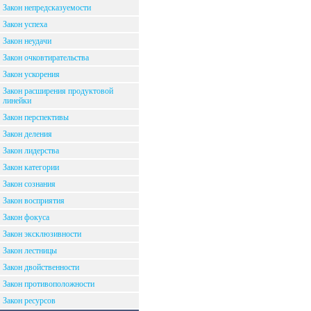
Закон непредсказуемости
Закон успеха
Закон неудачи
Закон очковтирательства
Закон ускорения
Закон расширения продуктовой
линейки
Закон перспективы
Закон деления
Закон лидерства
Закон категории
Закон сознания
Закон восприятия
Закон фокуса
Закон эксклюзивности
Закон лестницы
Закон двойственности
Закон противоположности
Закон ресурсов