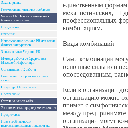
Законы рынка
единственным формам.
Рекомендации опытных трейдеров
механистических, 11 д
Черный PR. Защита и нападение в
профессиональных фор
бизнесе и не только
комбинациям.
Предисловие
Введение
Использование черного PR для атаки
Виды комбинаций
бизнеса конкурентов
Защита от атак Черного PR
Сами комбинации могу
Методы работы со Средствами
Массовой Информации
основные силы или нес
Организация PR работы
опосредованным, равн
Реализация PR проектов своими
силами
Структура PR кампании
Если в организации до
Послесловие
организацию можно ох
Статьи на нашем сайте
пример с симфоническ
Экономическая природа менеджмента
между предпринимател
Предисловие
организации могут ком
Права и обязанности
налогоплательщиков и налоговых