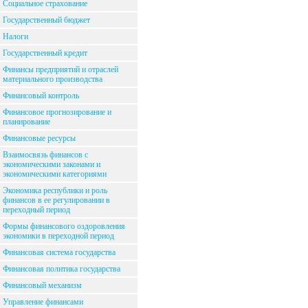
Социальное страхование
Государственный бюджет
Налоги
Государственный кредит
Финансы предприятий и отраслей
материального производства
Финансовый контроль
Финансовое прогнозирование и
планирование
Финансовые ресурсы
Взаимосвязь финансов с
экономическими законами и
экономическими категориями
Экономика республики и роль
финансов в ее регулировании в
переходный период
Формы финансового оздоровления
экономики в переходной период
Финансовая система государства
Финансовая политика государства
Финансовый механизм
Управление финансами