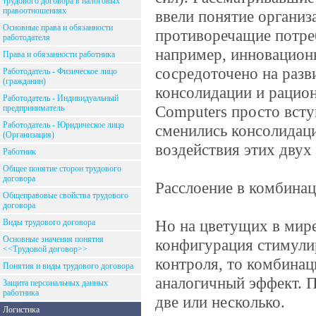
трудового договора в налоговых
правоотношениях
ввели понятие организ
Основные права и обязанности
противоречащие потре
работодателя
например, инновацион
Права и обязанности работника
сосредоточено на разв
Работодатель - Физическое лицо
(гражданин)
консолидации и рацио
Работодатель - Индивидуальный
Computers просто всту
предприниматель
Работодатель - Юридическое лицо
сменились консолидаци
(Организация)
воздействия этих двух 
Работник
Общее понятие сторон трудового
договора
Расслоение в комбина
Общеправовые свойства трудового
договора
Но на цветущих в мире
Виды трудового договора
Основные значения понятия
конфигурация стимули
<<Трудовой договор>>
контроля, то комбинац
Понятия и виды трудового договора
аналогичный эффект. П
Защита персональных данных
работника
две или несколько.
Логистика