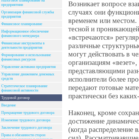
Налоговое планирование на
Возникает вопросе вз
предприятиии
случаях они функциони
Организация финансовой службы
предприятия
временем или местом.
Финансовое планирование
тесной и проникающей
Информационное обеспечение
«встречаются» регуляр
финансового менеджера
Финансовые инструменты в
различные структурны
деятельности предприятия
могут действовать в ч
Формирование и использование
финансовых рисурсов
организациям «везет»,
Управление активами предприятия
представляющими разн
Управление движением денежных
исполнители более пр
средств
передают готовые мате
Стратегическое планирование
финансовой активности
практически без каких
Трудовой договор
Введение
Наконец, кроме сохра
Прекращение трудового договора
достижение динамичес
Изменение трудового договора
Заключение трудового договора
(когда распределение
Права и обязанности сторон
сил). Рассматривавши