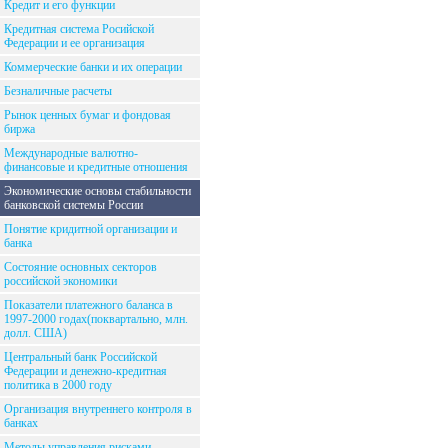
Кредит и его функции
Кредитная система Росийской
Федерации и ее организация
Коммерческие банки и их операции
Безналичные расчеты
Рынок ценных бумаг и фондовая
биржа
Международные валютно-
финансовые и кредитные отношения
Экономические основы стабильности
банковской системы России
Понятие кридитной организации и
банка
Состояние основных секторов
российской экономики
Показатели платежного баланса в
1997-2000 годах(поквартально, млн.
долл. США)
Центральный банк Российской
Федерации и денежно-кредитная
политика в 2000 году
Организация внутреннего контроля в
банках
Методы управления рисками