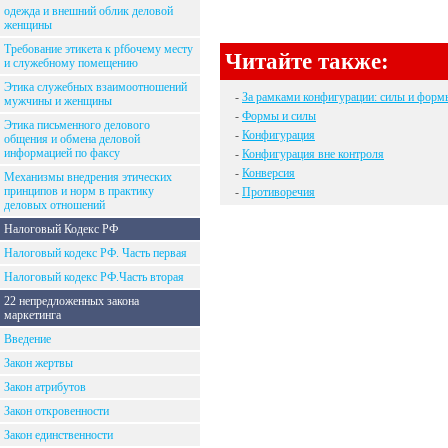
одежда и внешний облик деловой
женщины
Требование этикета к рfбочему месту
Читайте также:
и служебному помещению
Этика служебных взаимоотношений
-
За рамками конфигурации: силы и форм
мужчины и женщины
-
Формы и силы
Этика письменного делового
-
Конфигурация
общения и обмена деловой
информацией по факсу
-
Конфигурация вне контроля
-
Конверсия
Механизмы внедрения этических
принципов и норм в практику
-
Противоречия
деловых отношений
Налоговый Кодекс РФ
Налоговый кодекс РФ. Часть первая
Налоговый кодекс РФ.Часть вторая
22 непредложенных закона
маркетинга
Введение
Закон жертвы
Закон атрибутов
Закон откровенности
Закон единственности