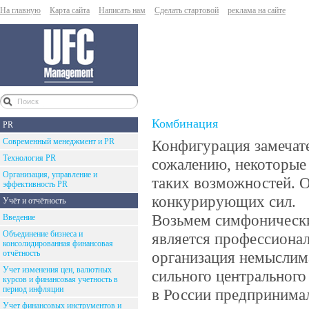
На главную
Карта сайта
Написать нам
Сделать стартовой
реклама на сайте
Комбинация
PR
Современный менеджмент и PR
Конфигурация замечате
Технология PR
сожалению, некоторые 
Организация, управление и
таких возможностей. О
эффективность PR
конкурирующих сил.
Учёт и отчётность
Возьмем симфонически
Введение
Объединение бизнеса и
является профессионал
консолидированная финансовая
отчётность
организация немыслима
Учет изменения цен, валютных
сильного центральног
курсов и финансовая учетность в
период инфляции
в России предпринимал
Учет финансовых инструментов и