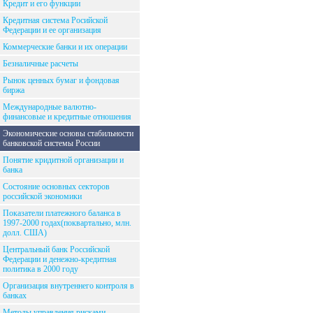
Кредит и его функции
Кредитная система Росийской
Федерации и ее организация
Коммерческие банки и их операции
Безналичные расчеты
Рынок ценных бумаг и фондовая
биржа
Международные валютно-
финансовые и кредитные отношения
Экономические основы стабильности
банковской системы России
Понятие кридитной организации и
банка
Состояние основных секторов
российской экономики
Показатели платежного баланса в
1997-2000 годах(поквартально, млн.
долл. США)
Центральный банк Российской
Федерации и денежно-кредитная
политика в 2000 году
Организация внутреннего контроля в
банках
Методы управления рисками