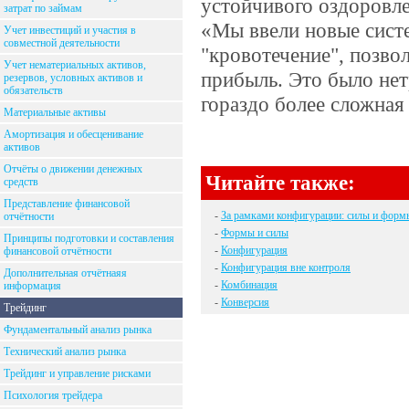
устойчивого оздоровле
затрат по займам
«Мы ввели новые сист
Учет инвестиций и участия в
совместной деятельности
"кровотечение", позво
Учет нематериальных активов,
прибыль. Это было не
резервов, условных активов и
обязательств
гораздо более сложная 
Материальные активы
Амортизация и обесценивание
активов
Отчёты о движении денежных
Читайте также:
средств
Представление финансовой
-
За рамками конфигурации: силы и форм
отчётности
-
Формы и силы
Принципы подготовки и составления
-
Конфигурация
финансовой отчётности
-
Конфигурация вне контроля
Дополнительная отчётнаяя
-
Комбинация
информация
-
Конверсия
Трейдинг
Фундаментальный анализ рынка
Технический анализ рынка
Трейдинг и управление рисками
Психология трейдера