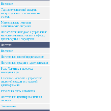
Введение
Терминологический аппарат,
концептуальные и методические
основы
Материальные потоки и
логистические операции
Логистический подход к управлению
материальными потоками в сферах
производства и обращения
Логотип
Введение
Логотип как способ представления
Логотип как средство идентификации
Роль Логотипа в процессе
коммуникации
Создание Логотипа и управление
системой средств визуальной
идентификации
Различные типы логотипов
Логотип как идентификационная
система
Заключение