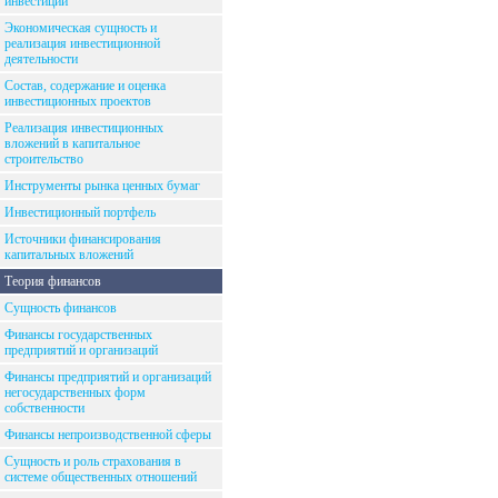
инвестиций
Экономическая сущность и
реализация инвестиционной
деятельности
Состав, содержание и оценка
инвестиционных проектов
Реализация инвестиционных
вложений в капитальное
строительство
Инструменты рынка ценных бумаг
Инвестиционный портфель
Источники финансирования
капитальных вложений
Теория финансов
Сущность финансов
Финансы государственных
предприятий и организаций
Финансы предприятий и организаций
негосударственных форм
собственности
Финансы непроизводственной сферы
Сущность и роль страхования в
системе общественных отношений