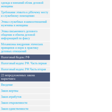
одежда и внешний облик деловой
женщины
Требование этикета к рfбочему месту
и служебному помещению
Этика служебных взаимоотношений
мужчины и женщины
Этика письменного делового
общения и обмена деловой
информацией по факсу
Механизмы внедрения этических
принципов и норм в практику
деловых отношений
Налоговый Кодекс РФ
Налоговый кодекс РФ. Часть первая
Налоговый кодекс РФ.Часть вторая
22 непредложенных закона
маркетинга
Введение
Закон жертвы
Закон атрибутов
Закон откровенности
Закон единственности