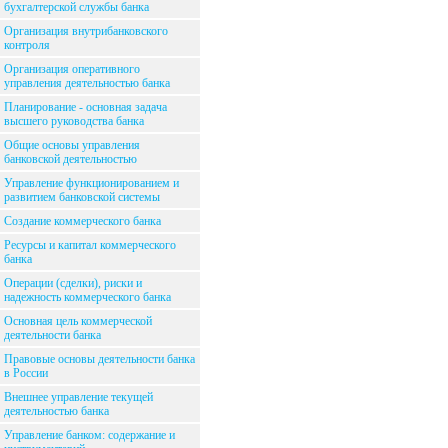
бухгалтерской службы банка
Организация внутрибанковского
контроля
Организация оперативного
управления деятельностью банка
Планирование - основная задача
высшего руководства банка
Общие основы управления
банковской деятельностью
Управление функционированием и
развитием банковской системы
Создание коммерческого банка
Ресурсы и капитал коммерческого
банка
Операции (сделки), риски и
надежность коммерческого банка
Основная цель коммерческой
деятельности банка
Правовые основы деятельности банка
в России
Внешнее управление текущей
деятельностью банка
Управление банком: содержание и