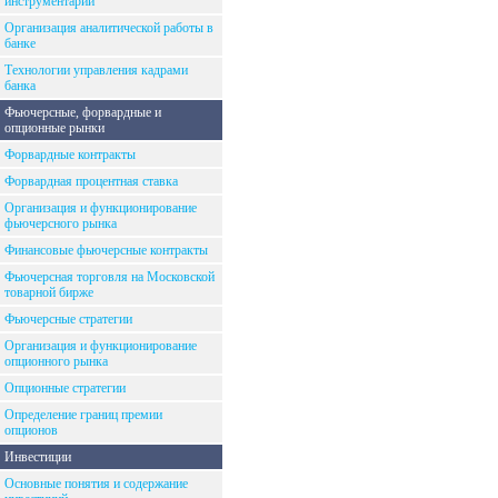
инструментарий
Организация аналитической работы в
банке
Технологии управления кадрами
банка
Фьючерсные, форвардные и
опционные рынки
Форвардные контракты
Форвардная процентная ставка
Организация и функционирование
фьючерсного рынка
Финансовые фьючерсные контракты
Фьючерсная торговля на Московской
товарной бирже
Фьючерсные стратегии
Организация и функционирование
опционного рынка
Опционные стратегии
Определение границ премии
опционов
Инвестиции
Основные понятия и содержание