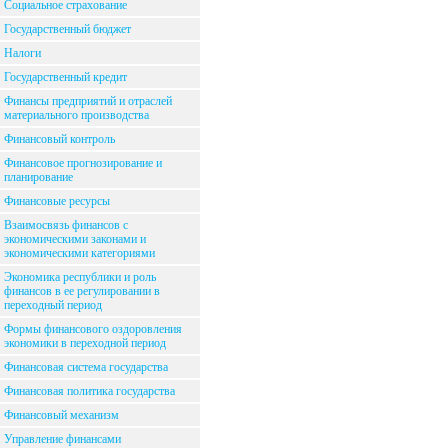
Социальное страхование
Государственный бюджет
Налоги
Государственный кредит
Финансы предприятий и отраслей
материального производства
Финансовый контроль
Финансовое прогнозирование и
планирование
Финансовые ресурсы
Взаимосвязь финансов с
экономическими законами и
экономическими категориями
Экономика республики и роль
финансов в ее регулировании в
переходный период
Формы финансового оздоровления
экономики в переходной период
Финансовая система государства
Финансовая политика государства
Финансовый механизм
Управление финансами