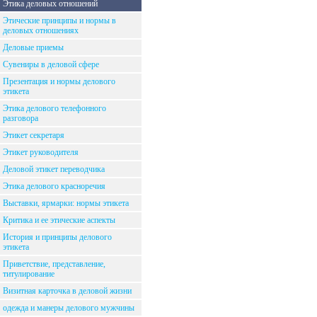
Этика деловых отношений
Этические принципы и нормы в
деловых отношениях
Деловые приемы
Сувениры в деловой сфере
Презентация и нормы делового
этикета
Этика делового телефонного
разговора
Этикет секретаря
Этикет руководителя
Деловой этикет переводчика
Этика делового красноречия
Выставки, ярмарки: нормы этикета
Критика и ее этические аспекты
История и принципы делового
этикета
Приветствие, представление,
титулирование
Визитная карточка в деловой жизни
одежда и манеры делового мужчины