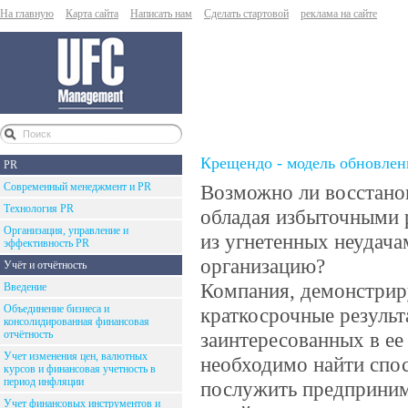
На главную
Карта сайта
Написать нам
Сделать стартовой
реклама на сайте
Крещендо - модель обновлен
PR
Современный менеджмент и PR
Возможно ли восстано
Технология PR
обладая избыточными р
Организация, управление и
из угнетенных неудач
эффективность PR
организацию?
Учёт и отчётность
Компания, демонстрир
Введение
Объединение бизнеса и
краткосрочные результ
консолидированная финансовая
отчётность
заинтересованных в ее 
Учет изменения цен, валютных
необходимо найти спо
курсов и финансовая учетность в
период инфляции
послужить предприним
Учет финансовых инструментов и