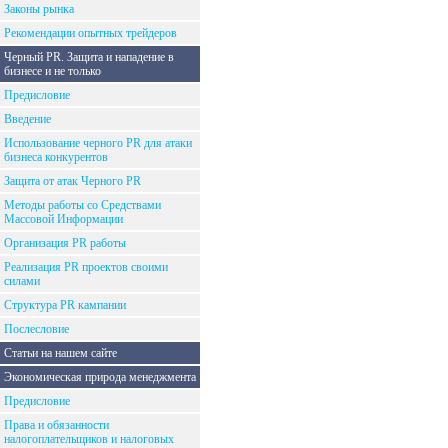
Законы рынка
Рекомендации опытных трейдеров
Черный PR. Защита и нападение в
бизнесе и не только
Предисловие
Введение
Использование черного PR для атаки
бизнеса конкурентов
Защита от атак Черного PR
Методы работы со Средствами
Массовой Информации
Организация PR работы
Реализация PR проектов своими
силами
Структура PR кампании
Послесловие
Статьи на нашем сайте
Экономическая природа менеджмента
Предисловие
Права и обязанности
налогоплательщиков и налоговых