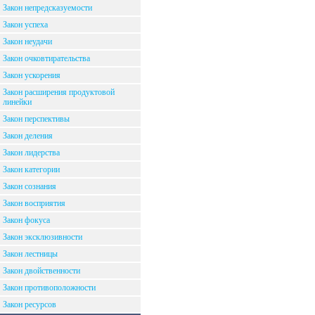
Закон непредсказуемости
Закон успеха
Закон неудачи
Закон очковтирательства
Закон ускорения
Закон расширения продуктовой
линейки
Закон перспективы
Закон деления
Закон лидерства
Закон категории
Закон сознания
Закон восприятия
Закон фокуса
Закон эксклюзивности
Закон лестницы
Закон двойственности
Закон противоположности
Закон ресурсов