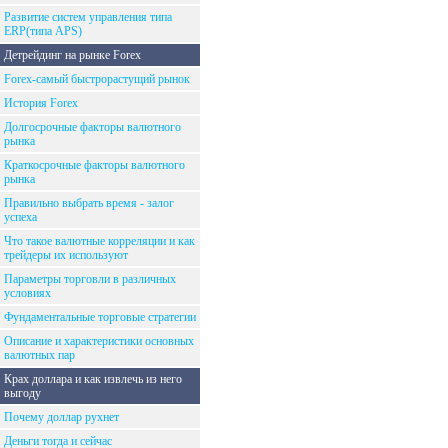
Развитие систем управления типа
ERP(типа APS)
Детрейдинг на рынке Forex
Forex-самый быстрорастущий рынок
История Forex
Долгосрочные факторы валютного
рынка
Краткосрочные факторы валютного
рынка
Правильно выбрать время - залог
успеха
Что такое валютные корреляции и как
трейдеры их используют
Параметры торговли в различных
условиях
Фундаментальные торговые стратегии
Описание и характеристики основных
валютных пар
Крах доллара и как извлечь из него
выгоду
Почему доллар рухнет
Деньги тогда и сейчас