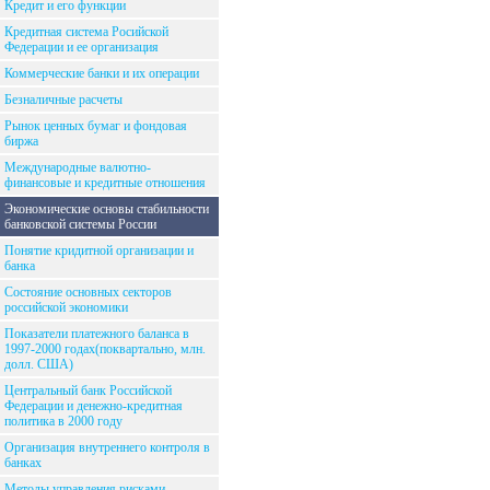
Кредит и его функции
Кредитная система Росийской
Федерации и ее организация
Коммерческие банки и их операции
Безналичные расчеты
Рынок ценных бумаг и фондовая
биржа
Международные валютно-
финансовые и кредитные отношения
Экономические основы стабильности
банковской системы России
Понятие кридитной организации и
банка
Состояние основных секторов
российской экономики
Показатели платежного баланса в
1997-2000 годах(поквартально, млн.
долл. США)
Центральный банк Российской
Федерации и денежно-кредитная
политика в 2000 году
Организация внутреннего контроля в
банках
Методы управления рисками