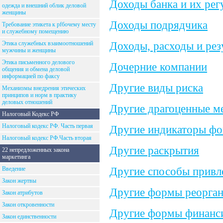
Доходы банка и их рег
одежда и внешний облик деловой
женщины
Доходы подрядчика
Требование этикета к рfбочему месту
и служебному помещению
Доходы, расходы и рез
Этика служебных взаимоотношений
мужчины и женщины
Этика письменного делового
Дочерние компании
общения и обмена деловой
информацией по факсу
Другие виды риска
Механизмы внедрения этических
принципов и норм в практику
деловых отношений
Другие драгоценные м
Налоговый Кодекс РФ
Налоговый кодекс РФ. Часть первая
Другие индикаторы фо
Налоговый кодекс РФ.Часть вторая
Другие раскрытия
22 непредложенных закона
маркетинга
Другие способы привл
Введение
Закон жертвы
Другие формы реорган
Закон атрибутов
Закон откровенности
Другие формы финанси
Закон единственности