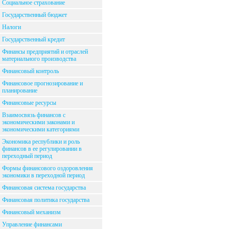
Социальное страхование
Государственный бюджет
Налоги
Государственный кредит
Финансы предприятий и отраслей
материального производства
Финансовый контроль
Финансовое прогнозирование и
планирование
Финансовые ресурсы
Взаимосвязь финансов с
экономическими законами и
экономическими категориями
Экономика республики и роль
финансов в ее регулировании в
переходный период
Формы финансового оздоровления
экономики в переходной период
Финансовая система государства
Финансовая политика государства
Финансовый механизм
Управление финансами