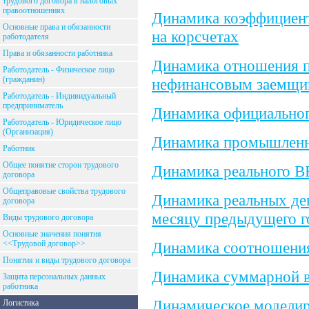
трудового договора в налоговых
правоотношениях
Динамика коэффициент
Основные права и обязанности
на корсчетах
работодателя
Права и обязанности работника
Динамика отношения п
Работодатель - Физическое лицо
(гражданин)
нефинансовым заемщик
Работодатель - Индивидуальный
предприниматель
Динамика официальног
Работодатель - Юридическое лицо
(Организация)
Динамика промышленно
Работник
Общее понятие сторон трудового
Динамика реального В
договора
Общеправовые свойства трудового
Динамика реальных де
договора
месяцу предыдущего г
Виды трудового договора
Основные значения понятия
<<Трудовой договор>>
Динамика соотношени
Понятия и виды трудового договора
Динамика суммарной 
Защита персональных данных
работника
Динамическое моделир
Логистика