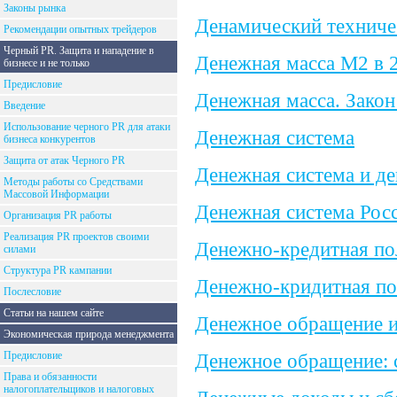
Законы рынка
Денамический техниче
Рекомендации опытных трейдеров
Черный PR. Защита и нападение в
Денежная масса М2 в 2
бизнесе и не только
Предисловие
Денежная масса. Закон
Введение
Использование черного PR для атаки
Денежная система
бизнеса конкурентов
Защита от атак Черного PR
Денежная система и д
Методы работы со Средствами
Массовой Информации
Денежная система Рос
Организация PR работы
Реализация PR проектов своими
Денежно-кредитная по
силами
Структура PR кампании
Денежно-кридитная по
Послесловие
Статьи на нашем сайте
Денежное обращение и
Экономическая природа менеджмента
Предисловие
Денежное обращение: 
Права и обязанности
налогоплательщиков и налоговых