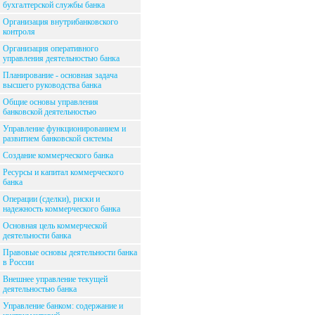
бухгалтерской службы банка
Организация внутрибанковского
контроля
Организация оперативного
управления деятельностью банка
Планирование - основная задача
высшего руководства банка
Общие основы управления
банковской деятельностью
Управление функционированием и
развитием банковской системы
Создание коммерческого банка
Ресурсы и капитал коммерческого
банка
Операции (сделки), риски и
надежность коммерческого банка
Основная цель коммерческой
деятельности банка
Правовые основы деятельности банка
в России
Внешнее управление текущей
деятельностью банка
Управление банком: содержание и