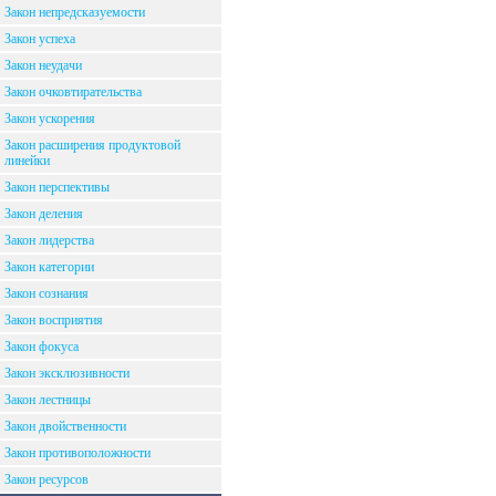
Закон непредсказуемости
Закон успеха
Закон неудачи
Закон очковтирательства
Закон ускорения
Закон расширения продуктовой
линейки
Закон перспективы
Закон деления
Закон лидерства
Закон категории
Закон сознания
Закон восприятия
Закон фокуса
Закон эксклюзивности
Закон лестницы
Закон двойственности
Закон противоположности
Закон ресурсов