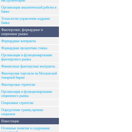
инструментарий
Организация аналитической работы в
банке
Технологии управления кадрами
банка
Фьючерсные, форвардные и
опционные рынки
Форвардные контракты
Форвардная процентная ставка
Организация и функционирование
фьючерсного рынка
Финансовые фьючерсные контракты
Фьючерсная торговля на Московской
товарной бирже
Фьючерсные стратегии
Организация и функционирование
опционного рынка
Опционные стратегии
Определение границ премии
опционов
Инвестиции
Основные понятия и содержание