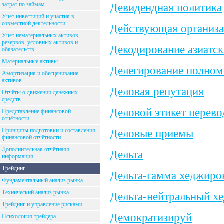
затрат по займам
Девидендная политика
Учет инвестиций и участия в
совместной деятельности
Действующая организ
Учет нематериальных активов,
резервов, условных активов и
Декодирование азиатск
обязательств
Материальные активы
Делегирование полно
Амортизация и обесценивание
активов
Деловая репутация
Отчёты о движении денежных
средств
Деловой этикет перево
Представление финансовой
отчётности
Принципы подготовки и составления
Деловые приемы
финансовой отчётности
Дополнительная отчётнаяя
Дельта
информация
Трейдинг
Дельта-гамма хеджиро
Фундаментальный анализ рынка
Технический анализ рынка
Дельта-нейтральный х
Трейдинг и управление рисками
Демократизируй
Психология трейдера