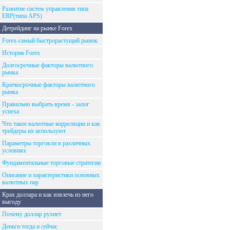
Развитие систем управления типа
ERP(типа APS)
Детрейдинг на рынке Forex
Forex-самый быстрорастущий рынок
История Forex
Долгосрочные факторы валютного
рынка
Краткосрочные факторы валютного
рынка
Правильно выбрать время - залог
успеха
Что такое валютные корреляции и как
трейдеры их используют
Параметры торговли в различных
условиях
Фундаментальные торговые стратегии
Описание и характеристики основных
валютных пар
Крах доллара и как извлечь из него
выгоду
Почему доллар рухнет
Деньги тогда и сейчас