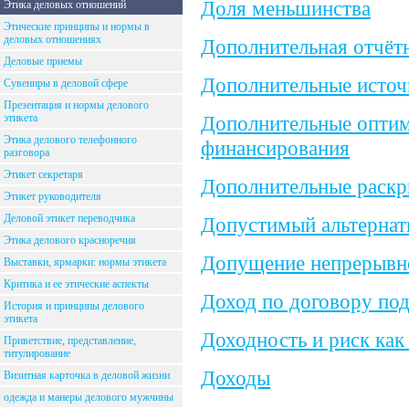
Доля меньшинства
Этика деловых отношений
Этические принципы и нормы в
деловых отношениях
Дополнительная отчёт
Деловые приемы
Дополнительные источ
Сувениры в деловой сфере
Презентация и нормы делового
этикета
Дополнительные оптим
Этика делового телефонного
финансирования
разговора
Этикет секретаря
Дополнительные раскр
Этикет руководителя
Деловой этикет переводчика
Допустимый альтернати
Этика делового красноречия
Допущение непрерывно
Выставки, ярмарки: нормы этикета
Критика и ее этические аспекты
Доход по договору по
История и принципы делового
этикета
Доходность и риск как
Приветствие, представление,
титулирование
Доходы
Визитная карточка в деловой жизни
одежда и манеры делового мужчины