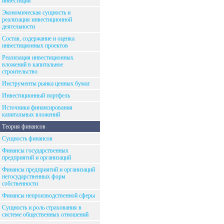
инвестиций
Экономическая сущность и
реализация инвестиционной
деятельности
Состав, содержание и оценка
инвестиционных проектов
Реализация инвестиционных
вложений в капитальное
строительство
Инструменты рынка ценных бумаг
Инвестиционный портфель
Источники финансирования
капитальных вложений
Теория финансов
Сущность финансов
Финансы государственных
предприятий и организаций
Финансы предприятий и организаций
негосударственных форм
собственности
Финансы непроизводственной сферы
Сущность и роль страхования в
системе общественных отношений