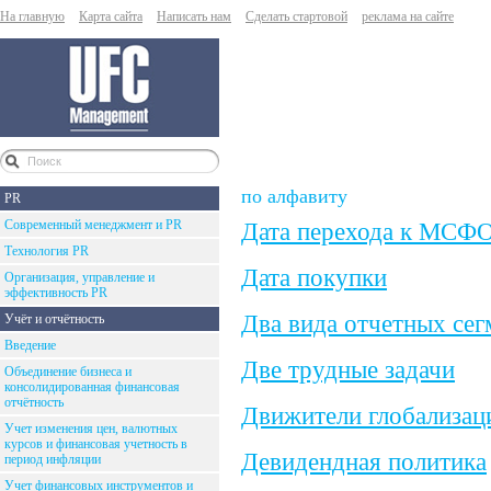
На главную
Карта сайта
Написать нам
Сделать стартовой
реклама на сайте
по алфавиту
PR
Современный менеджмент и PR
Дата перехода к МСФ
Технология PR
Дата покупки
Организация, управление и
эффективность PR
Два вида отчетных сег
Учёт и отчётность
Введение
Две трудные задачи
Объединение бизнеса и
консолидированная финансовая
отчётность
Движители глобализац
Учет изменения цен, валютных
курсов и финансовая учетность в
Девидендная политика
период инфляции
Учет финансовых инструментов и