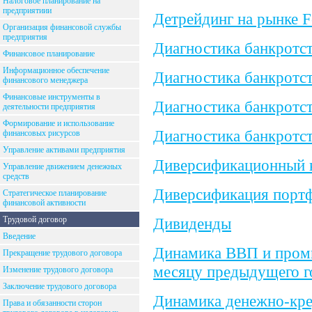
Налоговое планирование на
предприятиии
Детрейдинг на рынке F
Организация финансовой службы
предприятия
Диагностика банкротс
Финансовое планирование
Информационное обеспечение
Диагностика банкротс
финансового менеджера
Финансовые инструменты в
Диагностика банкротс
деятельности предприятия
Формирование и использование
Диагностика банкротс
финансовых рисурсов
Управление активами предприятия
Диверсификационный 
Управление движением денежных
средств
Диверсификация порт
Стратегическое планирование
финансовой активности
Трудовой договор
Дивиденды
Введение
Динамика ВВП и промы
Прекращение трудового договора
месяцу предыдущего г
Изменение трудового договора
Заключение трудового договора
Динамика денежно-кре
Права и обязанности сторон