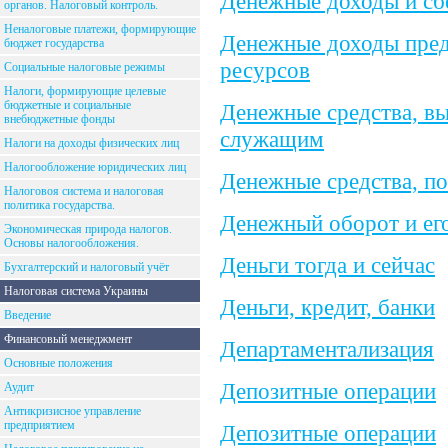
Денежные доходы и сб
органов. Налоговый контроль.
Неналоговые платежи, формирующие
Денежные доходы пред
бюджет государства
ресурсов
Социальные налоговые режимы
Налоги, формирующие целевые
бюджетные и социальные
Денежные средства, в
внебюджетные фонды
служащим
Налоги на доходы физических лиц
Налогообложение юридических лиц
Денежные средства, по
Налоговоя система и налоговая
политика государства.
Денежный оборот и ег
Экономическая природа налогов.
Основы налогообложения.
Деньги тогда и сейчас
Бухгалтерский и налоговый учёт
Налоговая система Украины
Деньги, кредит, банки
Введение
Финансовый менеджмент
Департаментализация
Основные положения
Депозитные операции
Аудит
Антикризисное управление
предприятием
Депозитные операции