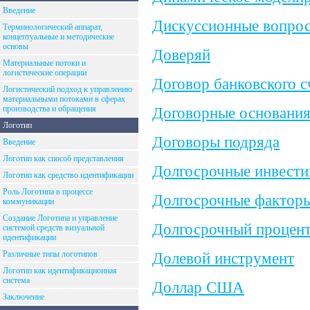
Введение
Дискуссионные вопрос
Терминологический аппарат,
концептуальные и методические
основы
Доверяй
Материальные потоки и
логистические операции
Договор банковского с
Логистический подход к управлению
материальными потоками в сферах
производства и обращения
Договорные основания
Логотип
Договоры подряда
Введение
Логотип как способ представления
Долгосрочные инвести
Логотип как средство идентификации
Роль Логотипа в процессе
Долгосрочные факторы
коммуникации
Создание Логотипа и управление
Долгосрочный процен
системой средств визуальной
идентификации
Различные типы логотипов
Долевой инструмент
Логотип как идентификационная
система
Доллар США
Заключение