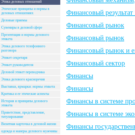
Этика деловых отношений
Этические принципы и нормы в
Финансовый результат 
деловых отношениях
Деловые приемы
Финансовый рынок
Сувениры в деловой сфере
Презентация и нормы делового
Финансовый рынок
этикета
Этика делового телефонного
Финансовый рынок и е
разговора
Этикет секретаря
Финансовый сектор
Этикет руководителя
Деловой этикет переводчика
Финансы
Этика делового красноречия
Выставки, ярмарки: нормы этикета
Финансы
Критика и ее этические аспекты
Финансы в системе пр
История и принципы делового
этикета
Финансы в системе эк
Приветствие, представление,
титулирование
Визитная карточка в деловой жизни
Финансы государствен
одежда и манеры делового мужчины