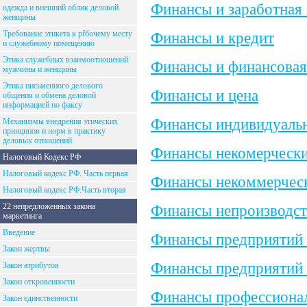
Финансы и заработная 
одежда и внешний облик деловой
женщины
Требование этикета к рfбочему месту
Финансы и кредит
и служебному помещению
Этика служебных взаимоотношений
Финансы и финансовая
мужчины и женщины
Этика письменного делового
Финансы и цена
общения и обмена деловой
информацией по факсу
Финансы индивидуаль
Механизмы внедрения этических
принципов и норм в практику
деловых отношений
Финансы некомерчески
Налоговый Кодекс РФ
Налоговый кодекс РФ. Часть первая
Финансы некоммерческ
Налоговый кодекс РФ.Часть вторая
22 непредложенных закона
Финансы непроизводс
маркетинга
Введение
Финансы предприятий 
Закон жертвы
Финансы предприятий 
Закон атрибутов
Закон откровенности
Финансы профессионал
Закон единственности