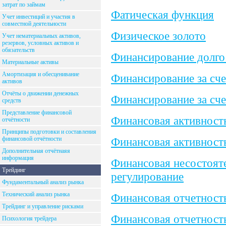
затрат по займам
Фатическая функция
Учет инвестиций и участия в
совместной деятельности
Физическое золото
Учет нематериальных активов,
резервов, условных активов и
обязательств
Финансирование долго
Материальные активы
Амортизация и обесценивание
Финансирование за сч
активов
Отчёты о движении денежных
Финансирование за сч
средств
Представление финансовой
Финансовая активност
отчётности
Принципы подготовки и составления
финансовой отчётности
Финансовая активност
Дополнительная отчётнаяя
информация
Финансовая несостояте
Трейдинг
регулирование
Фундаментальный анализ рынка
Технический анализ рынка
Финансовая отчетност
Трейдинг и управление рисками
Финансовая отчетность
Психология трейдера