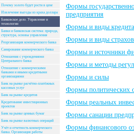
Формы государственно
Почему золото будет рости в цене
Извлечение выгоды из краха доллара
предприятия
Банковское дело. Управление и
технологии
Формы и виды кредит
Банки и банковская система: природа,
структура, основы управления
Формы и виды страхов
Реорганизация коммерческого банка
Санирование коммерческого банка
Формы и источники ф
Отношения с учреждениями
Центрального банка
Формы и методы регу
Отношение с коммерческими
банками и иными кредитными
Формы и силы
организациями
Банк на рынке расчётно-платёжных
кассовых услуг
Формы политических 
Банк на рынке кредитов
Формы реальных инвес
Кредитование инвестиционных
проектов
Формы санации предпр
Банк на рынке ценных бумаг
Банк на рынке валютных операций
Формы финансового оз
Учёт и отчетность коммерческого
банка. Организация работы