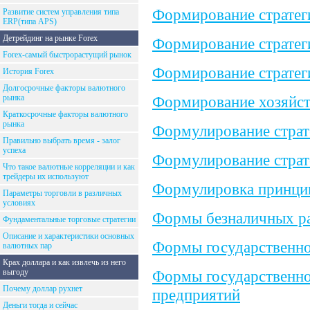
Формирование стратеги
Развитие систем управления типа
ERP(типа APS)
Детрейдинг на рынке Forex
Формирование стратег
Forex-самый быстрорастущий рынок
Формирование стратег
История Forex
Долгосрочные факторы валютного
рынка
Формирование хозяйст
Краткосрочные факторы валютного
рынка
Формулирование страт
Правильно выбрать время - залог
успеха
Формулирование страт
Что такое валютные корреляции и как
трейдеры их используют
Формулировка принцип
Параметры торговли в различных
условиях
Формы безналичных р
Фундаментальные торговые стратегии
Описание и характеристики основных
Формы государственно
валютных пар
Крах доллара и как извлечь из него
выгоду
Формы государственно
Почему доллар рухнет
предприятий
Деньги тогда и сейчас