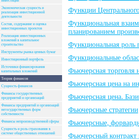
инвестиций
Экономическая сущность и
Функции Центрального
реализация инвестиционной
деятельности
Функциональная взаим
Состав, содержание и оценка
инвестиционных проектов
планированием произв
Реализация инвестиционных
вложений в капитальное
Функциональная роль 
строительство
Инструменты рынка ценных бумаг
Функциональные облас
Инвестиционный портфель
Источники финансирования
Фьючерсная торговля 
капитальных вложений
Теория финансов
Фьючерсная цена на ин
Сущность финансов
Финансы государственных
Фьючерсная цена. Бази
предприятий и организаций
Финансы предприятий и организаций
Фьючерсные стратегии
негосударственных форм
собственности
Фьючерсные, форвард
Финансы непроизводственной сферы
Сущность и роль страхования в
системе общественных отношений
Фьючерсный контракт 