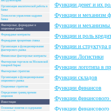
инструментарий
Функции денег и их ро
Организация аналитической работы в
банке
Функции и механизм ф
Технологии управления кадрами
банка
Функции и механизмы
Фьючерсные, форвардные и
опционные рынки
Функции и роль креди
Форвардные контракты
Форвардная процентная ставка
Функции и структура 
Организация и функционирование
фьючерсного рынка
Функции Логистики
Финансовые фьючерсные контракты
Фьючерсная торговля на Московской
товарной бирже
Функции логотипа в п
Фьючерсные стратегии
Функции складов
Организация и функционирование
опционного рынка
Функции финансов
Опционные стратегии
Определение границ премии
опционов
Функции финансового
Инвестиции
Функции финансового
Основные понятия и содержание