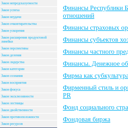
Закон непредсказуемости
Финансы Республики Б
Закон успеха
отношений
Закон неудачи
Закон очковтирательства
Финансы страховых ор
Закон ускорения
Закон расширения продуктовой
Финансы субъектов хо
линейки
Закон перспективы
Финансы частного пре
Закон деления
Финансы. Денежное об
Закон лидерства
Закон категории
Фирма как субкультур
Закон сознания
Закон восприятия
Фирменный стиль и орг
Закон фокуса
PR
Закон эксклюзивности
Закон лестницы
Фонд социального стра
Закон двойственности
Закон противоположности
Фондовая биржа
Закон ресурсов