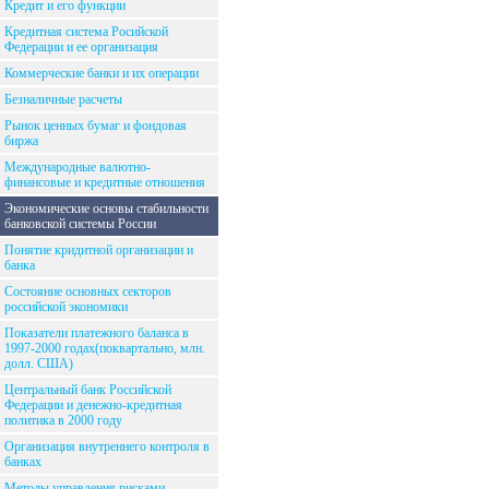
Кредит и его функции
Кредитная система Росийской
Федерации и ее организация
Коммерческие банки и их операции
Безналичные расчеты
Рынок ценных бумаг и фондовая
биржа
Международные валютно-
финансовые и кредитные отношения
Экономические основы стабильности
банковской системы России
Понятие кридитной организации и
банка
Состояние основных секторов
российской экономики
Показатели платежного баланса в
1997-2000 годах(поквартально, млн.
долл. США)
Центральный банк Российской
Федерации и денежно-кредитная
политика в 2000 году
Организация внутреннего контроля в
банках
Методы управления рисками