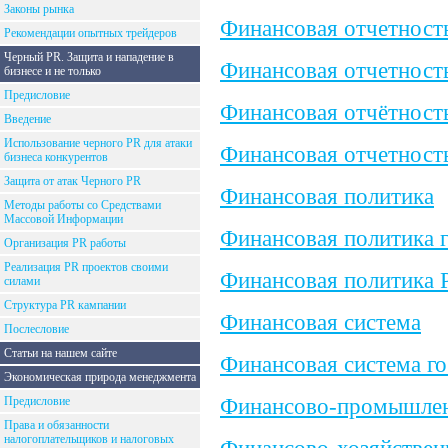
Законы рынка
Финансовая отчетность
Рекомендации опытных трейдеров
Черный PR. Защита и нападение в
Финансовая отчетность
бизнесе и не только
Предисловие
Финансовая отчётност
Введение
Использование черного PR для атаки
Финансовая отчетност
бизнеса конкурентов
Защита от атак Черного PR
Финансовая политика
Методы работы со Средствами
Массовой Информации
Финансовая политика 
Организация PR работы
Реализация PR проектов своими
Финансовая политика 
силами
Структура PR кампании
Финансовая система
Послесловие
Статьи на нашем сайте
Финансовая система го
Экономическая природа менеджмента
Финансово-промышле
Предисловие
Права и обязанности
налогоплательщиков и налоговых