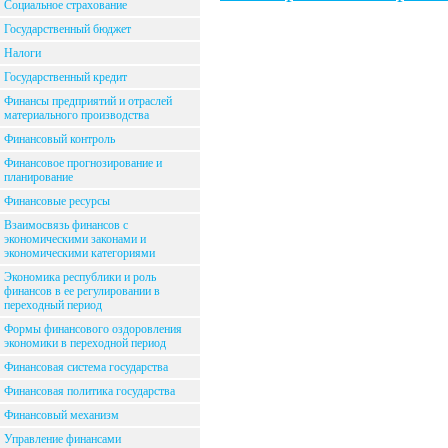
Социальное страхование
Государственный бюджет
Налоги
Государственный кредит
Финансы предприятий и отраслей
материального производства
Финансовый контроль
Финансовое прогнозирование и
планирование
Финансовые ресурсы
Взаимосвязь финансов с
экономическими законами и
экономическими категориями
Экономика республики и роль
финансов в ее регулировании в
переходный период
Формы финансового оздоровления
экономики в переходной период
Финансовая система государства
Финансовая политика государства
Финансовый механизм
Управление финансами