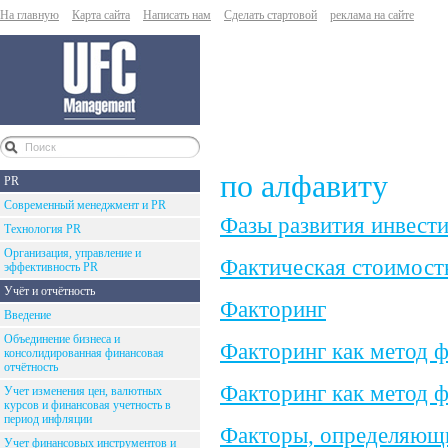
На главную
Карта сайта
Написать нам
Сделать стартовой
реклама на сайте
по алфавиту
PR
Современный менеджмент и PR
Фазы развития инвест
Технология PR
Организация, управление и
Фактическая стоимост
эффективность PR
Учёт и отчётность
Факторинг
Введение
Объединение бизнеса и
Факторинг как метод 
консолидированная финансовая
отчётность
Факторинг как метод 
Учет изменения цен, валютных
курсов и финансовая учетность в
период инфляции
Факторы, определяющи
Учет финансовых инструментов и