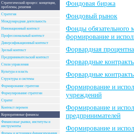
Фондовая биржа
Стратегический процесс: концепции,
проблемы, решения
Стратегия
Фондовый рынок
Международная деятельность
Фонды обязательного м
Инновационный контекст
формирование и испол
Профессиональный контекст
Диверсификационный контекст
Форвардная процентна
Зрелый контекст
Предпринимательский контекст
Форвардные контракт
Стили управления
Культура и власть
Форвардные контракты
Структуры и системы
Формирование и испол
Формирование стратегии
Формулирование стратегии
учреждений
Стратег
Формирование и испол
Контекст перемен
предпринимателей
Корпоративные финансы
Финансовые рынки, институты и
инструменты
Формирование и испол
Формы и источники финансирования